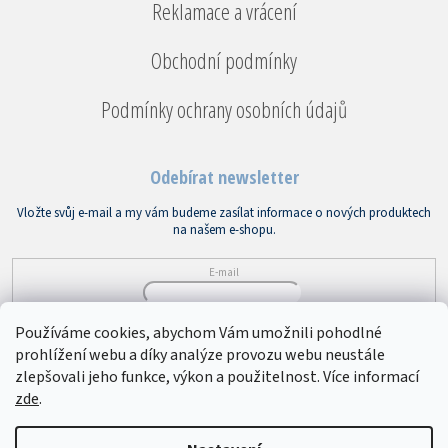
Reklamace a vrácení
Obchodní podmínky
Podmínky ochrany osobních údajů
Odebírat newsletter
Vložte svůj e-mail a my vám budeme zasílat informace o nových produktech
na našem e-shopu.
E-mail
Vložením e-mailu souhlasíte s
podmínkami ochrany osobních údajů
Používáme cookies, abychom Vám umožnili pohodlné
prohlížení webu a díky analýze provozu webu neustále
PŘIHLÁSIT SE
zlepšovali jeho funkce, výkon a použitelnost. Více informací
zde
.
Copyright 2026
Bytový textil VEBA
. Všechna práva vyhrazena.
Upravit