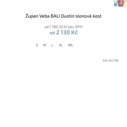
Župan Veba BALI Dustin slonová kost
od 1 760,33 Kč bez DPH
2 130 Kč
od
S
M
L
XL
XXL
Kód:
2007788