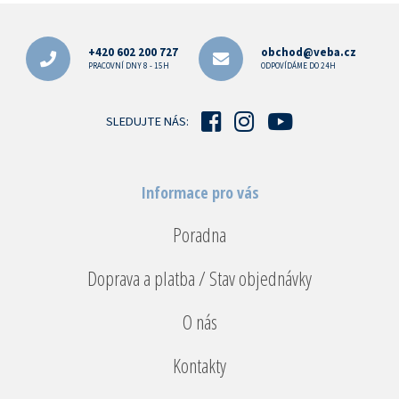
Z
á
p
+420 602 200 727
obchod@veba.cz
a
PRACOVNÍ DNY 8 - 15H
ODPOVÍDÁME DO 24H
t
í
SLEDUJTE NÁS:
Informace pro vás
Poradna
Doprava a platba / Stav objednávky
O nás
Kontakty