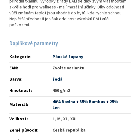
přírodní tkaninu. Výrobky z řady BALI se díky svým vlastnostem
skvěle hodí pro wellness - mají masážní účinky. Díky odolnosti
vůči změnám teplot jsou vhodné do bytů, kde rychle schnou.
Největší předností je však odolnost výrobků BALI vůči
poškození.
Doplňkové parametry
Kategorie
:
Pánské župany
EAN
:
Zvolte variantu
Barva
:
šedá
Hmotnost
:
450 g/m2
40% Bavlna + 35% Bambus + 25%
Materiál
:
Len
Velikost
:
L, M, XL, XXL
Země původu
:
Česká republika