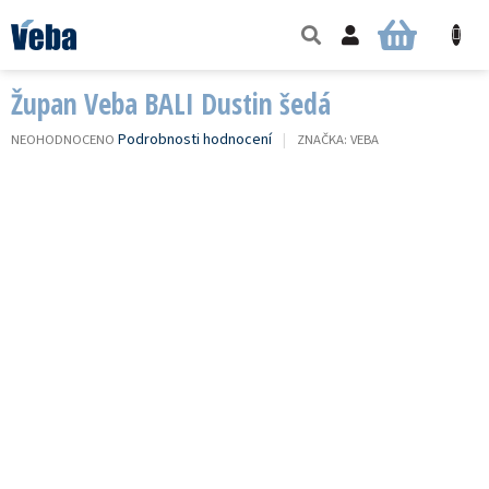
Přejít
na
NÁKUPNÍ
obsah
KOŠÍK
Župan Veba BALI Dustin šedá
PRŮMĚRNÉ
Podrobnosti hodnocení
NEOHODNOCENO
ZNAČKA:
VEBA
HODNOCENÍ
PRODUKTU
JE
0,0
Z
5
HVĚZDIČEK.