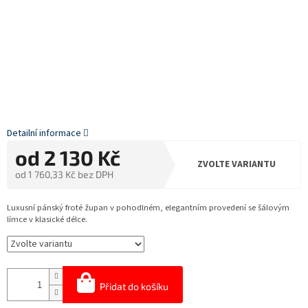
Detailní informace
od
2 130 Kč
ZVOLTE VARIANTU
od
1 760,33 Kč
bez DPH
Měrná
cena:
Luxusní pánský froté župan v pohodlném, elegantním provedení se šálovým
límce v klasické délce.
Přidat do košíku