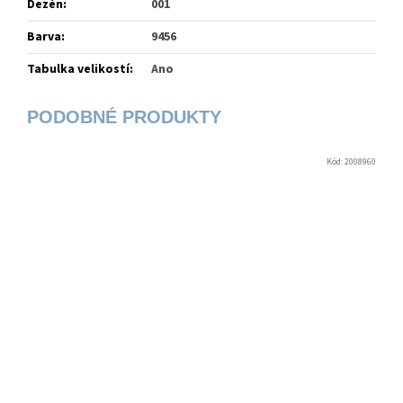
Dezén
:
001
Barva
:
9456
Tabulka velikostí
:
Ano
Kód:
2008960