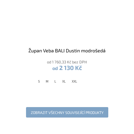
Župan Veba BALI Dustin modrošedá
od 1 760,33 Kč bez DPH
2 130 Kč
od
S
M
L
XL
XXL
ZOBRAZIT VŠECHNY SOUVISEJÍCÍ PRODUKTY