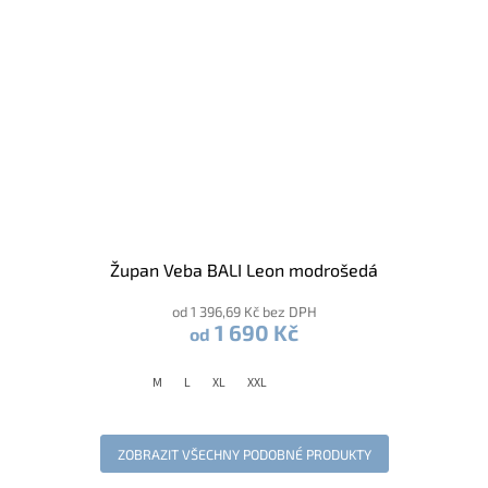
Župan Veba BALI Leon modrošedá
od 1 396,69 Kč bez DPH
1 690 Kč
od
M
L
XL
XXL
ZOBRAZIT VŠECHNY PODOBNÉ PRODUKTY