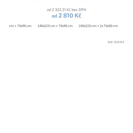
od 2 322,31 Kč bez DPH
2 810 Kč
od
0x200 cm + 70x90 cm
140x220 cm + 70x90 cm
200x220 cm + 2x 70x90 cm
Kód:
2010164