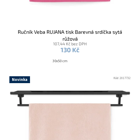
Ručník Veba RUJANA tisk Barevná srdíčka sytá
růžová
107,44 Kč bez DPH
130 Kč
30x50 cm
Kód:
2017732
Novinka