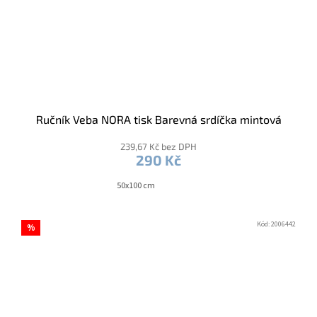
Ručník Veba NORA tisk Barevná srdíčka mintová
239,67 Kč bez DPH
290 Kč
50x100 cm
Kód:
2006442
%