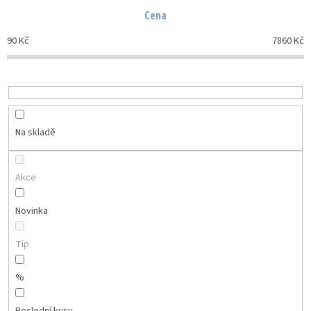
n
Cena
í
p
90
Kč
7860
Kč
r
o
d
u
k
t
Na skladě
ů
Akce
Novinka
Tip
%