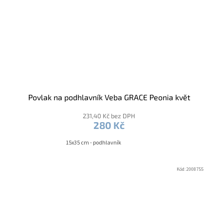
Povlak na podhlavník Veba GRACE Peonia květ
231,40 Kč bez DPH
280 Kč
15x35 cm - podhlavník
Kód:
2008755