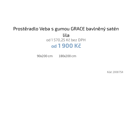
Prostěradlo Veba s gumou GRACE bavlněný satén
lila
od 1 570,25 Kč bez DPH
1 900 Kč
od
90x200 cm
180x200 cm
Kód:
2008754