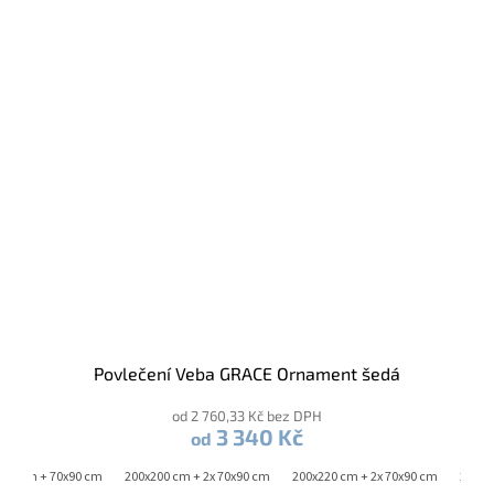
Povlečení Veba GRACE Ornament šedá
od 2 760,33 Kč bez DPH
3 340 Kč
od
220 cm + 70x90 cm
200x200 cm + 2x 70x90 cm
200x220 cm + 2x 70x90 cm
240x2