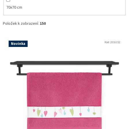
70x70 cm
Položek k zobrazení:
150
V
ý
Kód:
2016152
Novinka
p
i
s
p
r
o
d
u
k
t
ů