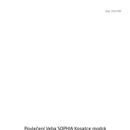
Kód:
2010789
Povlečení Veba SOPHIA Kosatce modrá