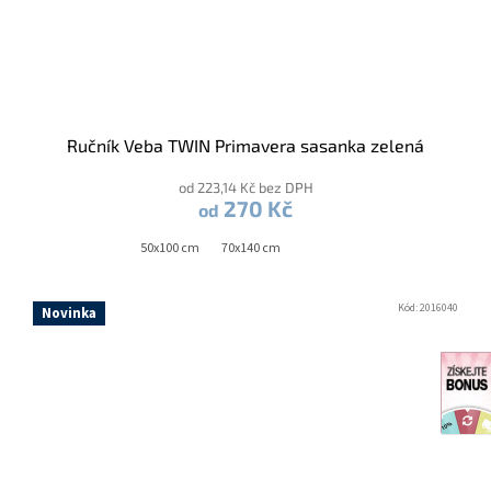
Ručník Veba TWIN Primavera sasanka zelená
od 223,14 Kč bez DPH
270 Kč
od
50x100 cm
70x140 cm
Kód:
2016040
Novinka