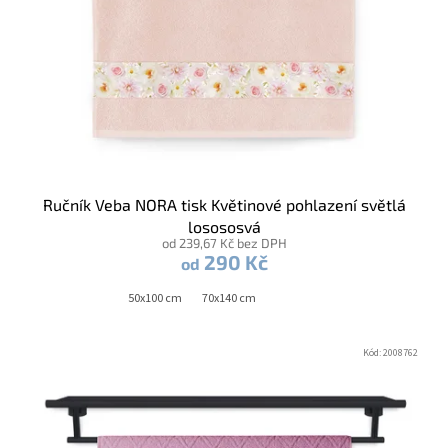
Ručník Veba NORA tisk Květinové pohlazení světlá
losososvá
od 239,67 Kč bez DPH
290 Kč
od
50x100 cm
70x140 cm
Kód:
2008762