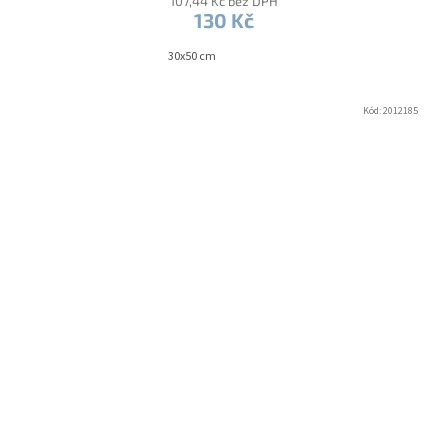
107,44 Kč bez DPH
130 Kč
30x50 cm
Kód:
2012185