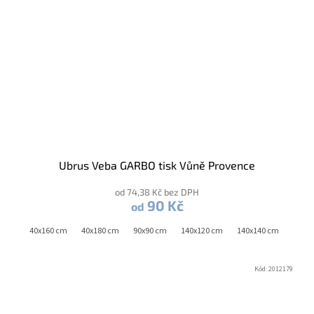
Ubrus Veba GARBO tisk Vůně Provence
od 74,38 Kč bez DPH
90 Kč
od
0 cm
40x160 cm
40x180 cm
90x90 cm
140x120 cm
140x140 cm
140x1
Kód:
2012179