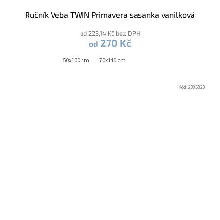
Ručník Veba TWIN Primavera sasanka vanilková
od 223,14 Kč bez DPH
270 Kč
od
50x100 cm
70x140 cm
Kód:
2005820