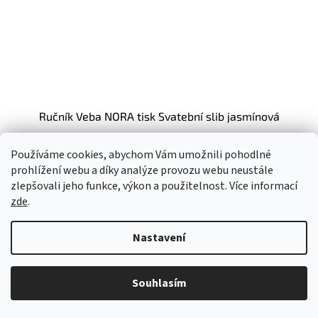
Ručník Veba NORA tisk Svatební slib jasmínová
454,55 Kč bez DPH
Používáme cookies, abychom Vám umožnili pohodlné
550 Kč
prohlížení webu a díky analýze provozu webu neustále
70x140 cm
zlepšovali jeho funkce, výkon a použitelnost. Více informací
zde
.
Kód:
2018071
Novinka
Nastavení
Souhlasím