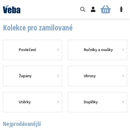
Přejít
na
NÁKUPNÍ
obsah
KOŠÍK
Kolekce pro zamilované
Povlečení
Ručníky a osušky
Župany
Ubrusy
Utěrky
Doplňky
Nejprodávanější