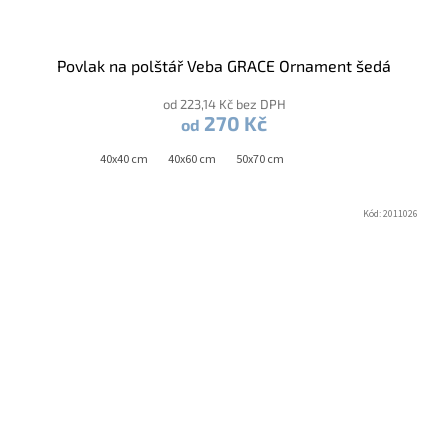
Povlak na polštář Veba GRACE Ornament šedá
od 223,14 Kč bez DPH
270 Kč
od
40x40 cm
40x60 cm
50x70 cm
Kód:
2011026