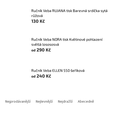
Ručník Veba RUJANA tisk Barevná srdíčka sytá
růžová
130 Kč
Ručník Veba NORA tisk Květinové pohlazení
světlá losososvá
290 Kč
od
Ručník Veba ELLEN 550 šeříková
240 Kč
od
Ř
a
Nejprodávanější
Nejlevnější
Nejdražší
Abecedně
z
e