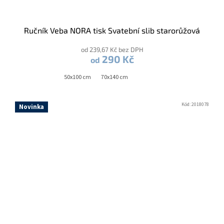
Ručník Veba NORA tisk Svatební slib starorůžová
od 239,67 Kč bez DPH
290 Kč
od
50x100 cm
70x140 cm
Kód:
2018078
Novinka