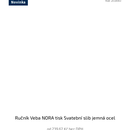
Kód:
2018083
Novinka
Ručník Veba NORA tisk Svatební slib jemná ocel
od 239,67 Kč bez DPH