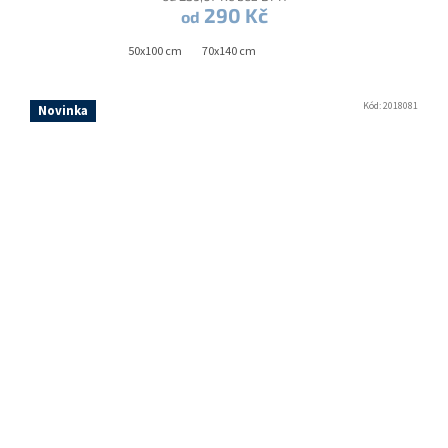
290 Kč
od
50x100 cm
70x140 cm
Kód:
2018081
Novinka