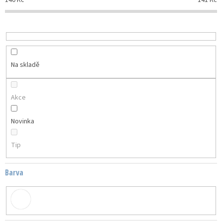
140
Kč
141
Kč
r
o
d
u
k
t
Na skladě
ů
Akce
Novinka
Tip
Barva