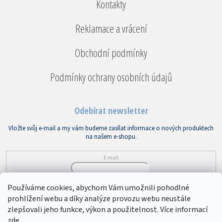
Kontakty
Reklamace a vrácení
Obchodní podmínky
Podmínky ochrany osobních údajů
Odebírat newsletter
Vložte svůj e-mail a my vám budeme zasílat informace o nových produktech
na našem e-shopu.
E-mail
Vložením e-mailu souhlasíte s
podmínkami ochrany osobních údajů
Používáme cookies, abychom Vám umožnili pohodlné
prohlížení webu a díky analýze provozu webu neustále
PŘIHLÁSIT SE
zlepšovali jeho funkce, výkon a použitelnost. Více informací
zde
.