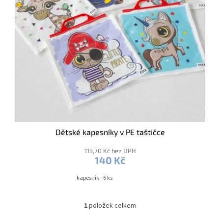
o
d
u
k
t
ů
Dětské kapesníky v PE taštičce
115,70 Kč bez DPH
140 Kč
kapesník - 6 ks
1
položek celkem
O
v