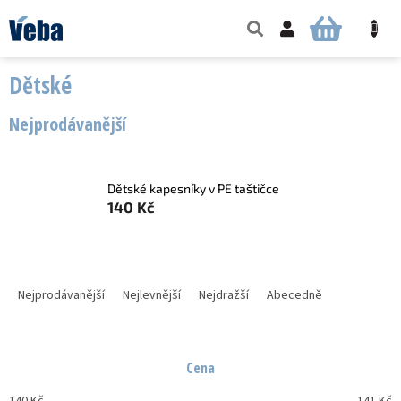
Přejít
na
NÁKUPNÍ
obsah
KOŠÍK
Dětské
Nejprodávanější
Dětské kapesníky v PE taštičce
140 Kč
Ř
a
Nejprodávanější
Nejlevnější
Nejdražší
Abecedně
z
e
n
Cena
í
p