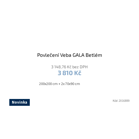
Povlečení Veba GALA Betlém
3 148,76 Kč bez DPH
3 810 Kč
200x200 cm + 2x 70x90 cm
Kód:
2016889
Novinka