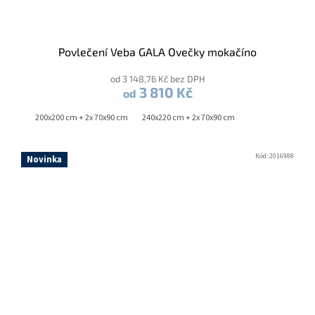
Povlečení Veba GALA Ovečky mokačíno
od 3 148,76 Kč bez DPH
3 810 Kč
od
200x200 cm + 2x 70x90 cm
240x220 cm + 2x 70x90 cm
Kód:
2016988
Novinka