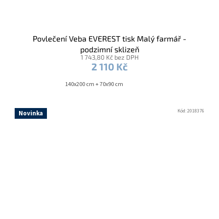
Povlečení Veba EVEREST tisk Malý farmář -
podzimní sklizeň
1 743,80 Kč bez DPH
2 110 Kč
140x200 cm + 70x90 cm
Kód:
2018376
Novinka