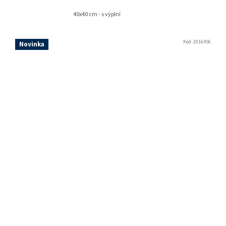
40x40 cm - s výplní
Kód:
2016456
Novinka