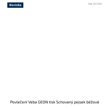
Kód:
2017519
Novinka
Povlečení Veba GEON tisk Schovaný pejsek béžová