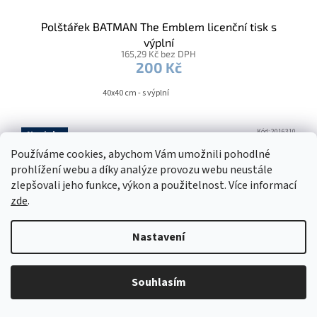
Polštářek BATMAN The Emblem licenční tisk s
výplní
165,29 Kč bez DPH
200 Kč
40x40 cm - s výplní
Kód:
2016310
Novinka
Používáme cookies, abychom Vám umožnili pohodlné
prohlížení webu a díky analýze provozu webu neustále
zlepšovali jeho funkce, výkon a použitelnost. Více informací
zde
.
Nastavení
Souhlasím