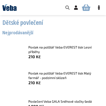
Přejít
na
NÁKUPNÍ
obsah
KOŠÍK
Dětské povlečení
Nejprodávanější
Povlak na polštář Veba EVEREST tisk Lesní
příběhy
210 Kč
Povlak na polštář Veba EVEREST tisk Malý
farmář - podzimní sklizeň
210 Kč
Povlečení Veba GALA Sněhové vločky šedá