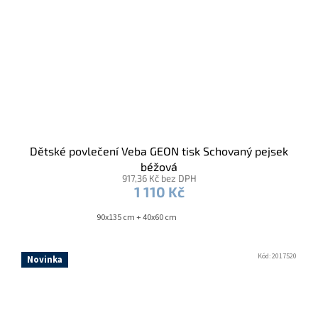
Dětské povlečení Veba GEON tisk Schovaný pejsek
béžová
917,36 Kč bez DPH
1 110 Kč
90x135 cm + 40x60 cm
Kód:
2017520
Novinka