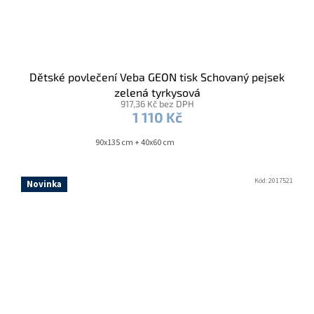
Dětské povlečení Veba GEON tisk Schovaný pejsek
zelená tyrkysová
917,36 Kč bez DPH
1 110 Kč
90x135 cm + 40x60 cm
Kód:
2017521
Novinka