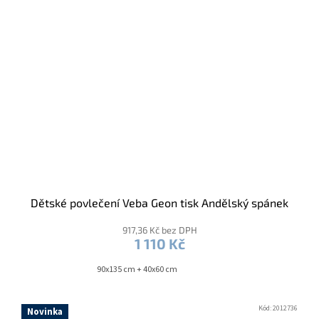
Dětské povlečení Veba Geon tisk Andělský spánek
917,36 Kč bez DPH
1 110 Kč
90x135 cm + 40x60 cm
Kód:
2012736
Novinka