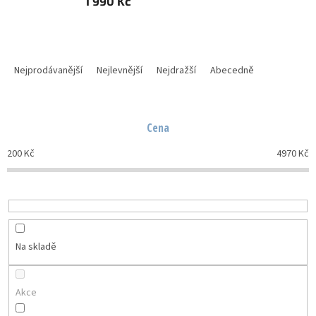
1 990 Kč
Ř
a
Nejprodávanější
Nejlevnější
Nejdražší
Abecedně
z
e
n
Cena
í
p
200
Kč
4970
Kč
r
o
d
u
k
t
Na skladě
ů
Akce