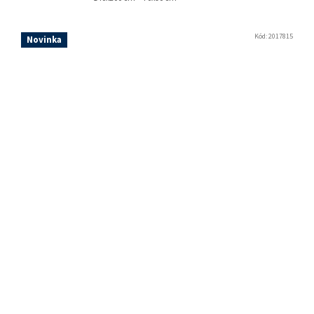
Kód:
2017815
Novinka