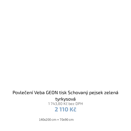
Povlečení Veba GEON tisk Schovaný pejsek zelená
tyrkysová
1 743,80 Kč bez DPH
2 110 Kč
140x200 cm + 70x90 cm