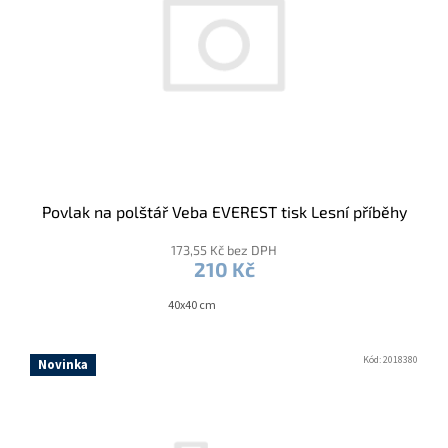
r
o
d
u
k
t
ů
Povlak na polštář Veba EVEREST tisk Lesní příběhy
173,55 Kč bez DPH
210 Kč
40x40 cm
Kód:
2018380
Novinka