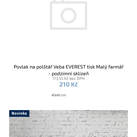
Povlak na polštář Veba EVEREST tisk Malý farmář
- podzimní sklizeň
173,55 Kč bez DPH
210 Kč
40x40 cm
Kód:
2017124
Novinka