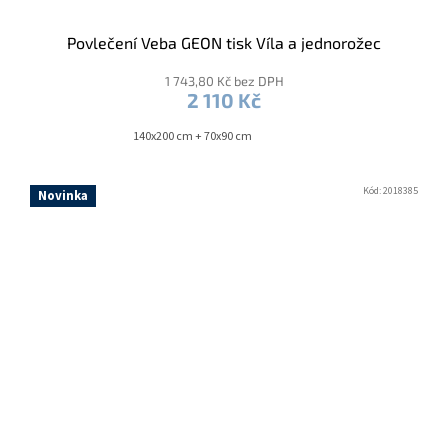
Povlečení Veba GEON tisk Víla a jednorožec
1 743,80 Kč bez DPH
2 110 Kč
140x200 cm + 70x90 cm
Kód:
2018385
Novinka