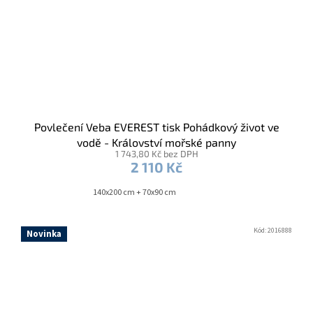
Povlečení Veba EVEREST tisk Pohádkový život ve
vodě - Království mořské panny
1 743,80 Kč bez DPH
2 110 Kč
140x200 cm + 70x90 cm
Kód:
2016888
Novinka