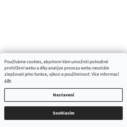
Používáme cookies, abychom Vám umožnili pohodlné
prohlížení webu a díky analýze provozu webu neustále
zlepšovali jeho funkce, výkon a použitelnost. Více informací
zde
.
Nastavení
Ručník Veba ORGANIC 500 Cotton dreams
nugátová
od 239,67 Kč bez DPH
290 Kč
od
Souhlasím
50x100 cm
70x140 cm