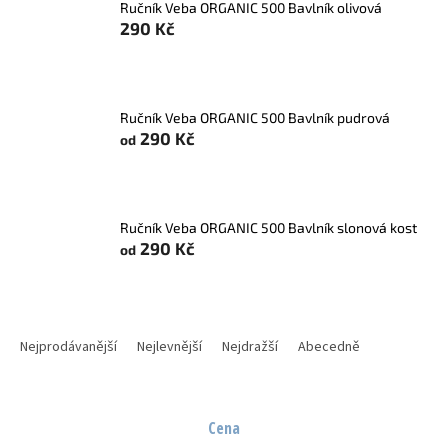
Ručník Veba ORGANIC 500 Bavlník olivová
290 Kč
Ručník Veba ORGANIC 500 Bavlník pudrová
290 Kč
od
Ručník Veba ORGANIC 500 Bavlník slonová kost
290 Kč
od
Ř
a
Nejprodávanější
Nejlevnější
Nejdražší
Abecedně
z
e
n
Cena
í