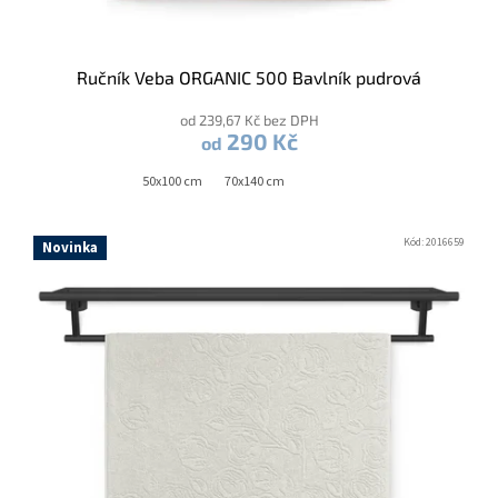
Ručník Veba ORGANIC 500 Bavlník pudrová
od 239,67 Kč bez DPH
290 Kč
od
50x100 cm
70x140 cm
Kód:
2016659
Novinka