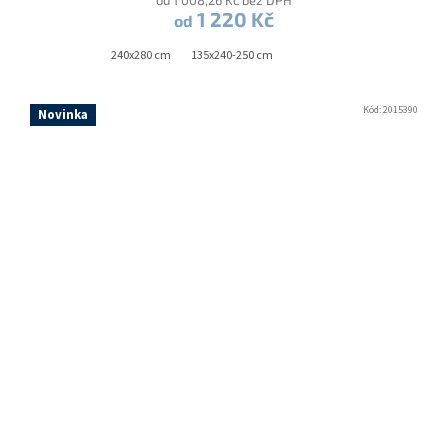
1 220 Kč
od
240x280 cm
135x240-250 cm
Kód:
2015390
Novinka