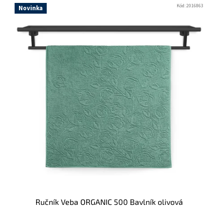
ý
Kód:
2016863
Novinka
p
i
s
p
r
o
d
u
k
t
ů
Ručník Veba ORGANIC 500 Bavlník olivová