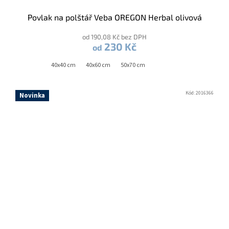
Povlak na polštář Veba OREGON Herbal olivová
od 190,08 Kč bez DPH
230 Kč
od
40x40 cm
40x60 cm
50x70 cm
Kód:
2016366
Novinka