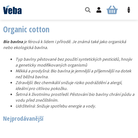
Přejít
na
NÁKUPNÍ
obsah
KOŠÍK
Organic cotton
Bio bavlna
je férová k lidem i přírodě. Je známá také jako organická
nebo ekologická bavlna.
Typ bavlny pěstované bez použití syntetických pesticidů, hnojiv
a geneticky modifikovaných organismů
Měkká a prodyšná: Bio bavlna je jemnější a příjemnější na dotek
než běžná bavlna.
Zdravější: Bez chemikálií snižuje riziko podráždění a alergií,
ideální pro citlivou pokožku.
Šetrná k životnímu prostředí: Pěstování bio bavlny chrání půdu a
vodu před znečištěním.
Udržitelná: Snižuje spotřebu energie a vody.
Nejprodávanější