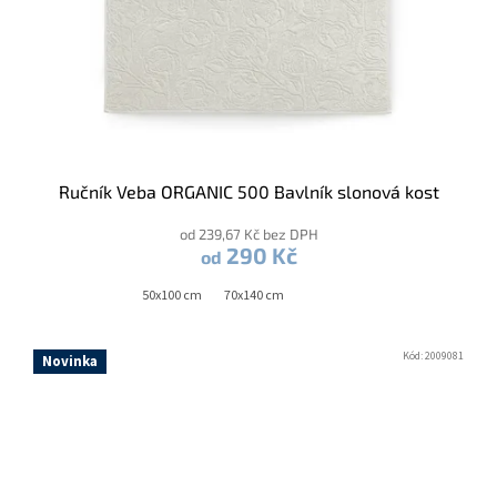
Ručník Veba ORGANIC 500 Bavlník slonová kost
od 239,67 Kč bez DPH
290 Kč
od
50x100 cm
70x140 cm
Kód:
2009081
Novinka