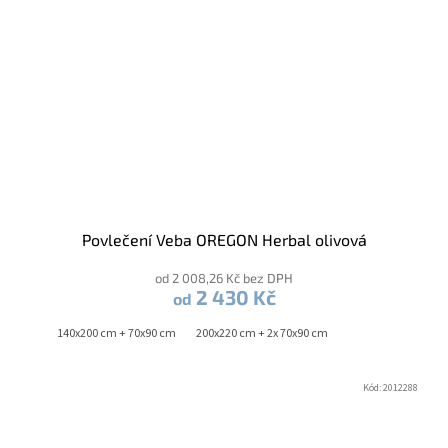
Povlečení Veba OREGON Herbal olivová
od 2 008,26 Kč bez DPH
2 430 Kč
od
140x200 cm + 70x90 cm
200x220 cm + 2x 70x90 cm
Kód:
2012288