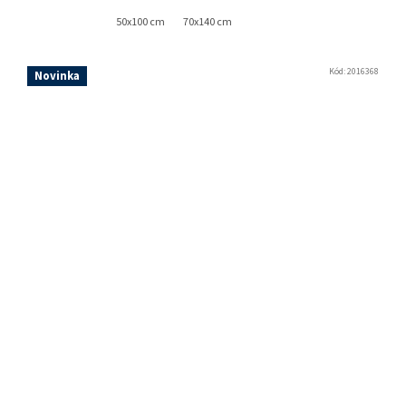
50x100 cm
70x140 cm
Kód:
2016368
Novinka