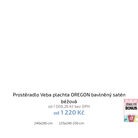
Prostěradlo Veba plachta OREGON bavlněný satén
béžová
od 1 008,26 Kč bez DPH
1 220 Kč
od
240x280 cm
135x240-250 cm