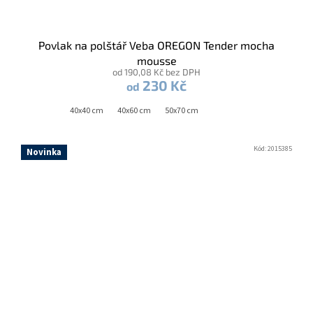
Povlak na polštář Veba OREGON Tender mocha
mousse
od 190,08 Kč bez DPH
230 Kč
od
40x40 cm
40x60 cm
50x70 cm
Kód:
2015385
Novinka