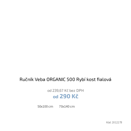
Ručník Veba ORGANIC 500 Rybí kost fialová
od 239,67 Kč bez DPH
290 Kč
od
50x100 cm
70x140 cm
Kód:
2012278