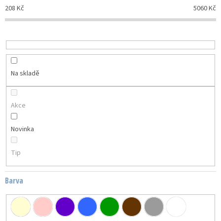
p
208
Kč
5060
Kč
r
o
d
u
k
t
Na skladě
ů
Akce
Novinka
Tip
Barva