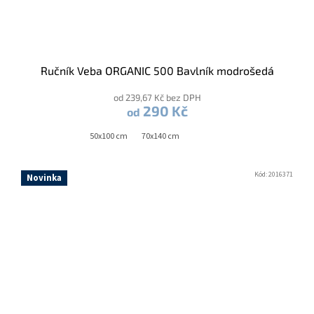
Ručník Veba ORGANIC 500 Bavlník modrošedá
od 239,67 Kč bez DPH
290 Kč
od
50x100 cm
70x140 cm
Kód:
2016371
Novinka