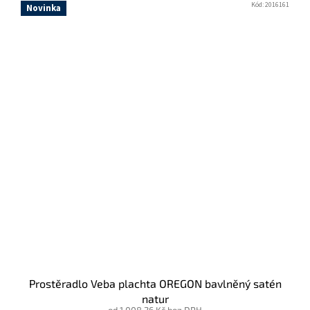
Kód:
2016161
Novinka
Prostěradlo Veba plachta OREGON bavlněný satén
natur
od 1 008,26 Kč bez DPH