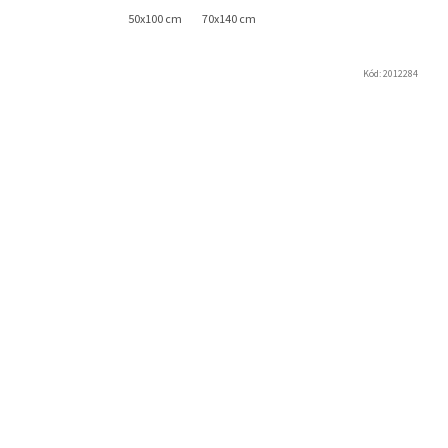
50x100 cm
70x140 cm
Kód:
2012284