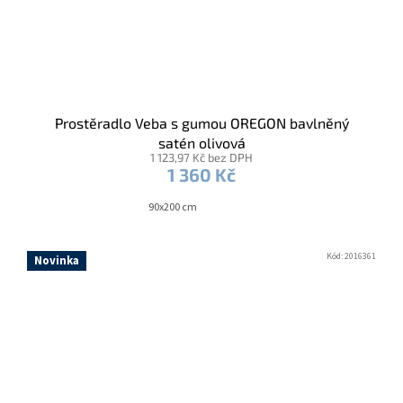
Prostěradlo Veba s gumou OREGON bavlněný
satén olivová
1 123,97 Kč bez DPH
1 360 Kč
90x200 cm
Kód:
2016361
Novinka