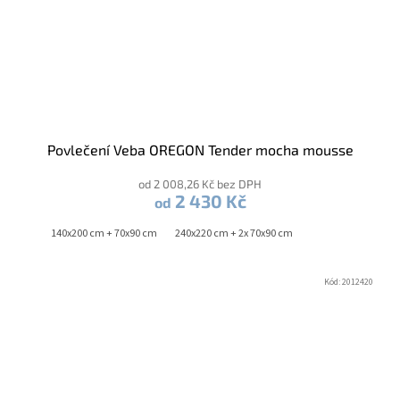
Povlečení Veba OREGON Tender mocha mousse
od 2 008,26 Kč bez DPH
2 430 Kč
od
140x200 cm + 70x90 cm
240x220 cm + 2x 70x90 cm
Kód:
2012420