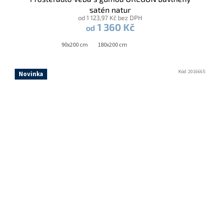
satén natur
od 1 123,97 Kč bez DPH
1 360 Kč
od
90x200 cm
180x200 cm
Kód:
2016665
Novinka