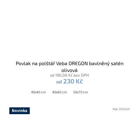
Povlak na polštář Veba OREGON bavlněný satén
olivová
od 190,08 Kč bez DPH
230 Kč
od
40x40 cm
40x60 cm
50x70 cm
Kód:
2016164
Novinka