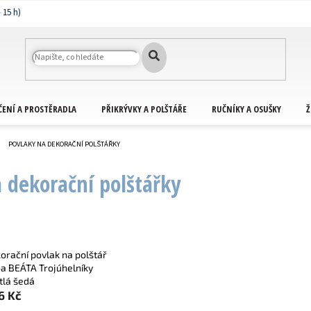
ČENÍ A PROSTĚRADLA
PŘIKRÝVKY A POLŠTÁŘE
RUČNÍKY A OSUŠKY
Ž
POVLAKY NA DEKORAČNÍ POLŠTÁŘKY
 dekorační polštářky
orační povlak na polštář
a BEÁTA Trojúhelníky
tlá šedá
6 Kč