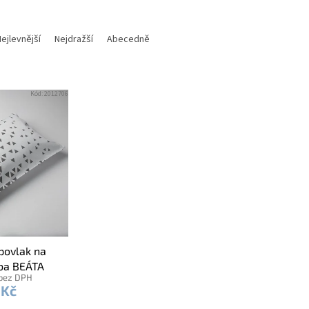
ejlevnější
Nejdražší
Abecedně
Kód:
2012706
povlak na
eba BEÁTA
 bez DPH
 světlá šedá
 Kč