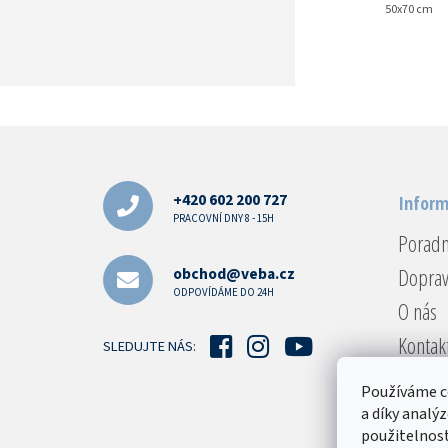
50x70 cm
Z
á
p
a
+420 602 200 727
Inform
t
PRACOVNÍ DNY 8 - 15H
Porad
í
Doprav
obchod@veba.cz
ODPOVÍDÁME DO 24H
O nás
Kontak
SLEDUJTE NÁS:
Reklam
Používáme c
Obcho
a díky analý
použitelnost
Podmín