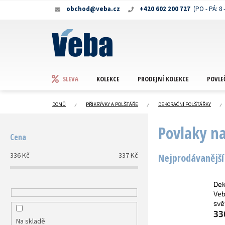
Přejít
obchod@veba.cz
+420 602 200 727
na
obsah
KOLEKCE
PRODEJNÍ KOLEKCE
POVLE
SLEVA
DOMŮ
PŘIKRÝVKY A POLŠTÁŘE
DEKORAČNÍ POLŠTÁŘKY
P
Povlaky na
o
Cena
s
t
336
Kč
337
Kč
Nejprodávanější
r
a
n
Dek
n
Veb
svě
í
33
p
Na skladě