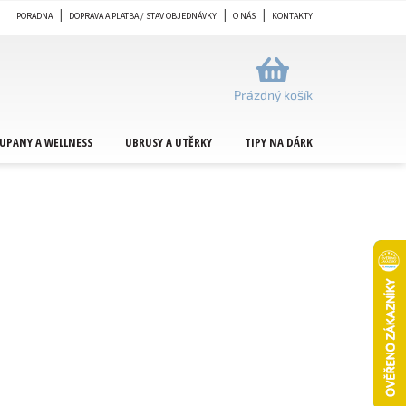
PORADNA
DOPRAVA A PLATBA / STAV OBJEDNÁVKY
O NÁS
KONTAKTY
NÁKUPNÍ
KOŠÍK
Prázdný košík
UPANY A WELLNESS
UBRUSY A UTĚRKY
TIPY NA DÁRKY
METRÁŽ