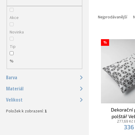
a
n
Ř
e
a
Nejprodávanější
N
Akce
l
z
e
Novinka
V
n
ý
í
%
Tip
p
p
i
r
%
s
o
p
d
r
u
Barva
o
k
d
Materiál
t
u
ů
Velikost
k
t
Dekorační 
Položek k zobrazení:
1
ů
polštář V
277,69 Kč
Trojúhelníky
336