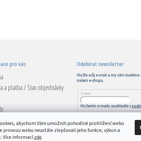
O
v
l
á
d
a
c
í
ace pro vás
Odebírat newsletter
p
r
na
Vložte svůj e-mail a my vám budeme 
v
našem e-shopu.
k
a a platba / Stav objednávky
y
v
E-mail
ý
p
Vložením e-mailu souhlasíte s
podm
ty
i
s
ace a vrácení
u
PŘIHLÁSIT SE
ookies, abychom Vám umožnili pohodlné prohlížení webu
dní podmínky
ze provozu webu neustále zlepšovali jeho funkce, výkon a
. Více informací
zde
.
ky ochrany osobních údajů