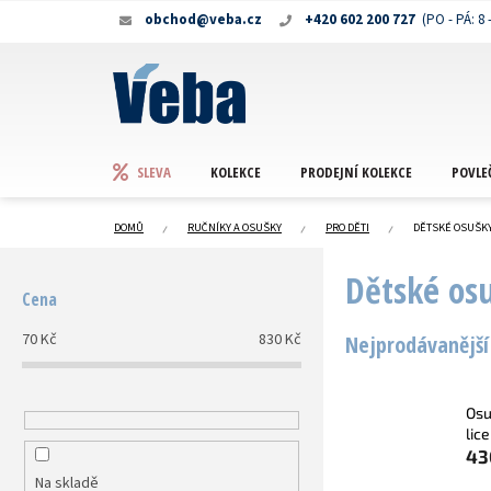
Přejít
obchod@veba.cz
+420 602 200 727
na
obsah
KOLEKCE
PRODEJNÍ KOLEKCE
POVLE
SLEVA
DOMŮ
RUČNÍKY A OSUŠKY
PRO DĚTI
DĚTSKÉ OSUŠK
P
Dětské os
o
Cena
s
t
70
Kč
830
Kč
Nejprodávanější
r
a
n
Os
n
lice
í
43
p
Na skladě