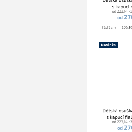
s kapucí
od 223,14 K
modro/bílá 
27
od
Sluníčko bí
75x75 cm
100x1
Novinka
Dětská osušk
s kapucí fia
od 223,14 K
výšivkou Čap
27
od
lemo