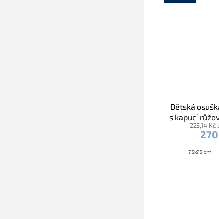
Dětská osušk
s kapucí růžo
223,14 Kč
Zvědavý za
270
lemo
75x75 cm