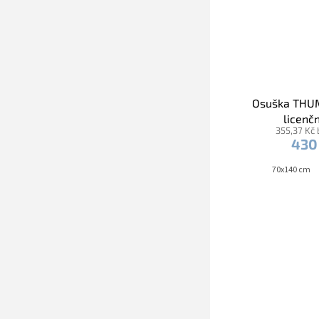
Osuška THU
licenčn
355,37 Kč
430
70x140 cm