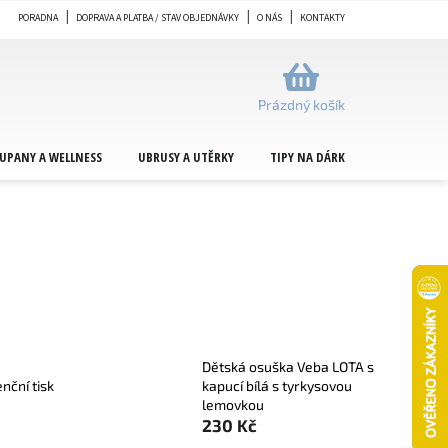
PORADNA
DOPRAVA A PLATBA / STAV OBJEDNÁVKY
O NÁS
KONTAKTY
NÁKUPNÍ
KOŠÍK
Prázdný košík
UPANY A WELLNESS
UBRUSY A UTĚRKY
TIPY NA DÁRKY
METRÁŽ
Dětská osuška Veba LOTA s
nční tisk
kapucí bílá s tyrkysovou
lemovkou
230 Kč