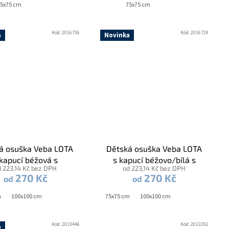
5x75 cm
75x75 cm
Kód:
2016736
Kód:
2016729
a
Novinka
á osuška Veba LOTA
Dětská osuška Veba LOTA
 kapucí béžová s
s kapucí béžovo/bílá s
d 223,14 Kč bez DPH
od 223,14 Kč bez DPH
kou Zajíček mazlíček
výšivkou Kamarádi z lesa
270 Kč
270 Kč
od
od
éžová lemovka
bílá lemovka
m
100x100 cm
75x75 cm
100x100 cm
Kód:
2013446
Kód:
2013292
a