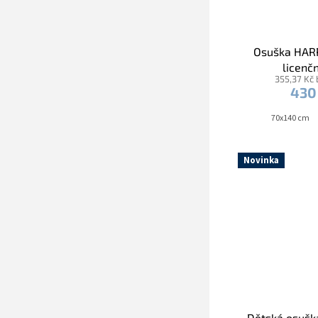
Osuška HAR
licenčn
355,37 Kč
430
70x140 cm
Novinka
Dětská osušk