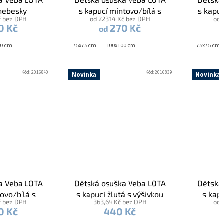
 nebesky
s kapucí mintovo/bílá s
s kap
č bez DPH
od 223,14 Kč bez DPH
o
s výšivkou
výšivkou Čapí pošta bílá
s výši
0 Kč
270 Kč
od
lá lemovka
lemovka
00 cm
75x75 cm
100x100 cm
75x75 c
Kód:
2016840
Kód:
2016839
Novinka
Novink
a Veba LOTA
Dětská osuška Veba LOTA
Dětsk
lovo/bílá s
s kapucí žlutá s výšivkou
s ka
č bez DPH
363,64 Kč bez DPH
o
í pošta bílá
Čapí pošta bílá lemovka
Tygř
0 Kč
440 Kč
vka