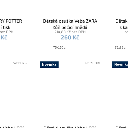
RY POTTER
Dětská osuška Veba ZARA
Dětsk
í tisk
Kůň běžící hnědá
s ka
 bez DPH
214,88 Kč bez DPH
o
výši
 Kč
260 Kč
75x150 cm
75x75 c
Kód:
2016853
Kód:
2016846
Novinka
Novink
a Veba LOTA
Dětská osuška Veba LOTA
Dětsk