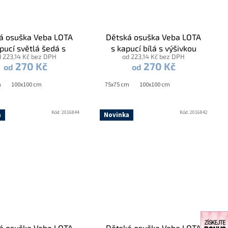
á osuška Veba LOTA
Dětská osuška Veba LOTA
pucí světlá šedá s
s kapucí bílá s výšivkou
d 223,14 Kč bez DPH
od 223,14 Kč bez DPH
vkou Sluníčko zlatá
Sluníčko žlutá lemovka
270 Kč
270 Kč
od
od
lemovka
m
100x100 cm
75x75 cm
100x100 cm
Kód:
2016844
Kód:
2016842
a
Novinka
á osuška Veba LOTA
Dětská osuška Veba LOTA