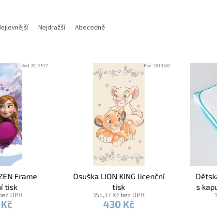
ejlevnější
Nejdražší
Abecedně
Kód:
2013577
Kód:
2010532
ZEN Frame
Osuška LION KING licenční
Dětsk
í tisk
tisk
s kapu
 bez DPH
355,37 Kč bez DPH
 Kč
430 Kč