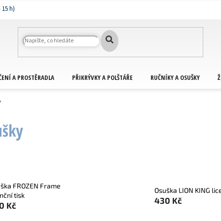
ČENÍ A PROSTĚRADLA
PŘIKRÝVKY A POLŠTÁŘE
RUČNÍKY A OSUŠKY
Ž
Y
ušky
uška FROZEN Frame
Osuška LION KING lice
nční tisk
430 Kč
0 Kč