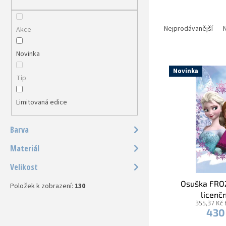
a
n
Ř
e
a
Nejprodávanější
N
Akce
l
z
e
Novinka
V
n
ý
í
Novinka
Tip
p
p
i
r
Limitovaná edice
s
o
p
d
r
u
Barva
o
k
d
Materiál
t
u
ů
Velikost
k
t
Osuška FRO
Položek k zobrazení:
130
ů
licenčn
355,37 Kč
430