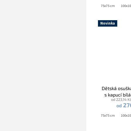
75x75 cm
100x1
Novinka
Dětská osušk
s kapucí bíl
od 223,14 K
Zebra čern
27
od
75x75 cm
100x1