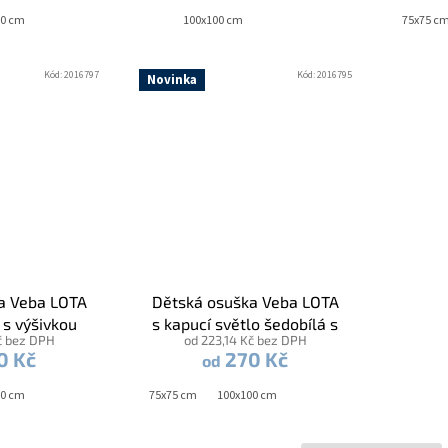
00 cm
100x100 cm
75x75 c
Kód:
2016797
Kód:
2016795
Novinka
a Veba LOTA
Dětská osuška Veba LOTA
á s výšivkou
s kapucí světlo šedobílá s
č bez DPH
od 223,14 Kč bez DPH
á lemovka
výšivkou Zebra šedá
0 Kč
270 Kč
od
lemovka
00 cm
75x75 cm
100x100 cm