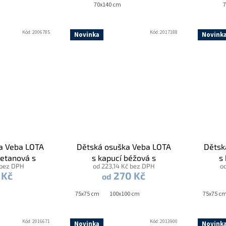
70x140 cm
7
Kód:
2006785
Kód:
2017188
Novinka
Novink
a Veba LOTA
Dětská osuška Veba LOTA
Dětsk
metanová s
s kapucí béžová s
s
 bez DPH
od 223,14 Kč bez DPH
o
emovkou
výšivkou Huňatý beránek
výšiv
 Kč
270 Kč
od
natur lemovka
b
75x75 cm
100x100 cm
75x75 c
Kód:
2016671
Kód:
2013900
Novinka
Novink