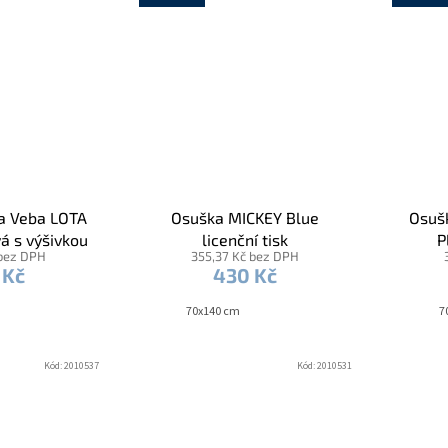
a Veba LOTA
Osuška MICKEY Blue
Osuš
vá s výšivkou
licenční tisk
P
 bez DPH
355,37 Kč bez DPH
jíček šedá
 Kč
430 Kč
vka
70x140 cm
7
Kód:
2010537
Kód:
2010531