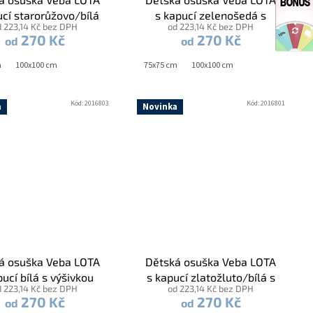
ucí starorůžovo/bílá
s kapucí zelenošedá s
d 223,14 Kč bez DPH
od 223,14 Kč bez DPH
vkou Čapí pošta bílá
výšivkou Čapí pošta bílá
270 Kč
270 Kč
od
od
lemovka
lemovka
m
100x100 cm
75x75 cm
100x100 cm
Kód:
2016803
Kód:
2016801
a
Novinka
á osuška Veba LOTA
Dětská osuška Veba LOTA
pucí bílá s výšivkou
s kapucí zlatožluto/bílá s
d 223,14 Kč bez DPH
od 223,14 Kč bez DPH
ík okrová lemovka
výšivkou Tygřík zlatá
270 Kč
270 Kč
od
od
lemovka