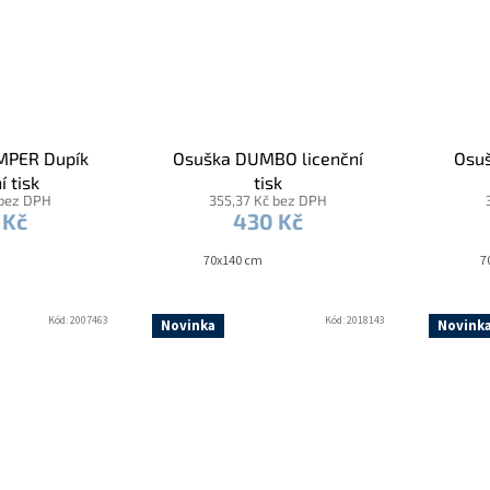
MPER Dupík
Osuška DUMBO licenční
Osuš
í tisk
tisk
 bez DPH
355,37 Kč bez DPH
 Kč
430 Kč
70x140 cm
7
Kód:
2007463
Kód:
2018143
Novinka
Novink