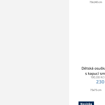
70x140 cm
Dětská osušk
s kapucí s
190,08 Kč
modrou l
230
75x75 cm
Novinka