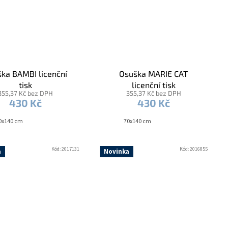
ka BAMBI licenční
Osuška MARIE CAT
tisk
licenční tisk
355,37 Kč bez DPH
355,37 Kč bez DPH
430 Kč
430 Kč
0x140 cm
70x140 cm
Kód:
2017131
Kód:
2016855
a
Novinka