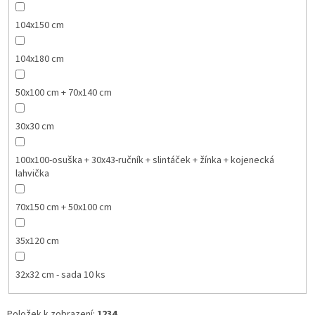
104x150 cm
104x180 cm
50x100 cm + 70x140 cm
30x30 cm
100x100-osuška + 30x43-ručník + slintáček + žínka + kojenecká
lahvička
70x150 cm + 50x100 cm
35x120 cm
32x32 cm - sada 10 ks
Položek k zobrazení:
1234