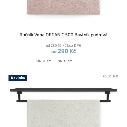
Ručník Veba ORGANIC 500 Bavlník pudrová
od 239,67 Kč bez DPH
290 Kč
od
50x100 cm
70x140 cm
Kód:
2016659
Novinka