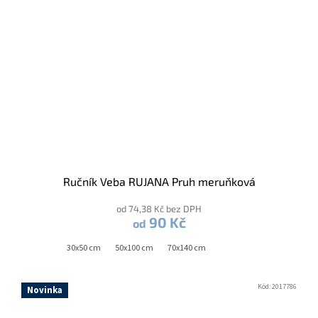
Ručník Veba RUJANA Pruh meruňková
od 74,38 Kč bez DPH
90 Kč
od
30x50 cm
50x100 cm
70x140 cm
Kód:
2017786
Novinka