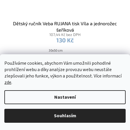
Dětský ručník Veba RUJANA tisk Víla a jednorožec
šeříková
107,44 Kč bez DPH
130 Kč
30x50 cm
Používáme cookies, abychom Vám umožnili pohodlné
Kód:
2016152
Novinka
prohlížení webu a díky analýze provozu webu neustále
zlepšovali jeho funkce, výkon a použitelnost. Více informací
zde
.
Nastavení
Souhlasím