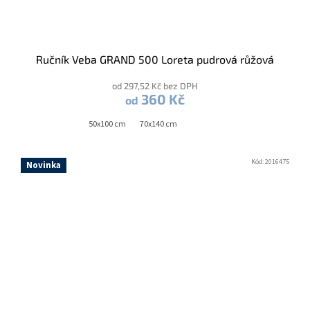
Ručník Veba GRAND 500 Loreta pudrová růžová
od 297,52 Kč bez DPH
360 Kč
od
50x100 cm
70x140 cm
Kód:
2016475
Novinka