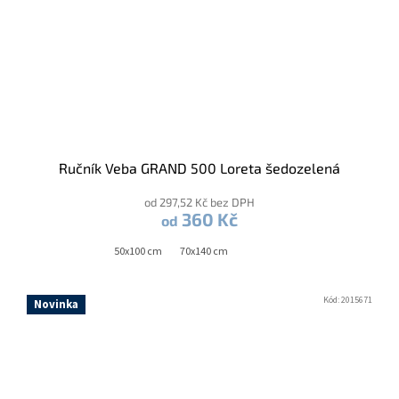
Ručník Veba GRAND 500 Loreta šedozelená
od 297,52 Kč bez DPH
360 Kč
od
50x100 cm
70x140 cm
Kód:
2015671
Novinka