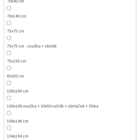
70x40 cm
70x140 cm
75x75 cm
75x75 cm - osuška + slinták
75x150 cm
85x50 cm
100x100 cm
100x100-osuška + 30x50-ručník + slintáček + žínka
100x146 cm
104x104 cm