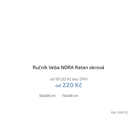
Ručník Veba NORA Ratan okrová
od 181,82 Kč bez DPH
220 Kč
od
50x100 cm
70x140 cm
Kód:
2006702