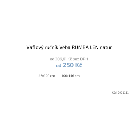
Vaflový ručník Veba RUMBA LEN natur
od 206,61 Kč bez DPH
250 Kč
od
46x100 cm
100x146 cm
Kód:
2001111