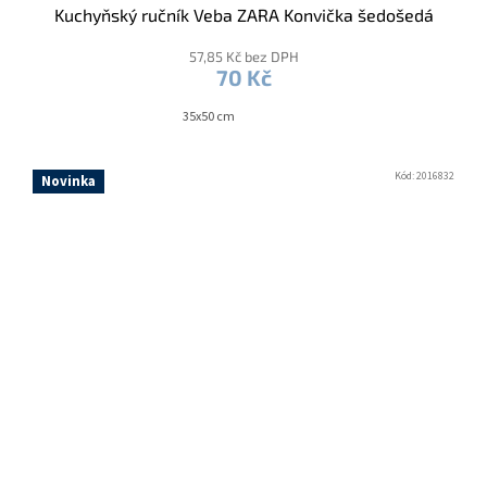
Kuchyňský ručník Veba ZARA Konvička šedošedá
57,85 Kč bez DPH
70 Kč
35x50 cm
Kód:
2016832
Novinka