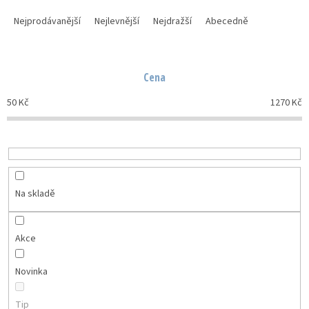
Ř
a
Nejprodávanější
Nejlevnější
Nejdražší
Abecedně
z
e
n
Cena
í
p
50
Kč
1270
Kč
r
o
d
u
k
t
Na skladě
ů
Akce
Novinka
Tip