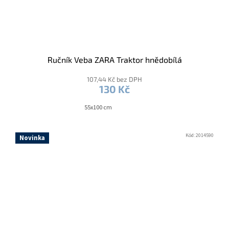
Ručník Veba ZARA Traktor hnědobílá
107,44 Kč bez DPH
130 Kč
55x100 cm
Kód:
2014590
Novinka