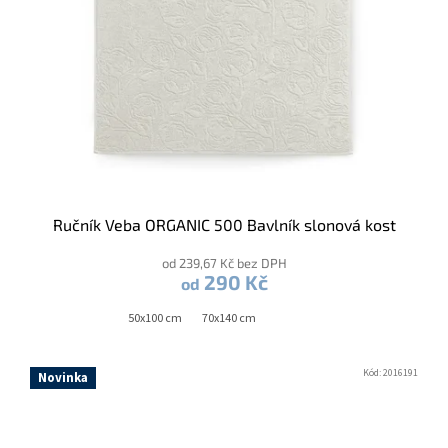
Ručník Veba ORGANIC 500 Bavlník slonová kost
od 239,67 Kč bez DPH
290 Kč
od
50x100 cm
70x140 cm
Kód:
2016191
Novinka