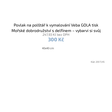
Povlak na polštář k vymalování Veba GOLA tisk
Mořské dobrodružství s delfínem – vybarvi si svůj
247,93 Kč bez DPH
oceán / voskovky
300 Kč
40x40 cm
Kód:
2007145