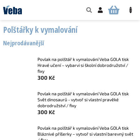
Přejít
na
NÁKUPNÍ
obsah
KOŠÍK
Polštářky k vymalování
Nejprodávanější
Povlak na polštář k vymalování Veba GOLA tisk
Hravé učení – vybarvi si školní dobrodružství /
fixy
300 Kč
Povlak na polštář k vymalování Veba GOLA tisk
Svět dinosaurů - vytvoř si vlastní pravěké
dobrodružství / fixy
300 Kč
Povlak na polštář k vymalování Veba GOLA tisk
Bláznivé příšerky – vytvoř si vlastní barevný svět
/ fixy