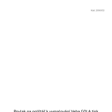
Kód:
2006953
Povlak na polštář k vymalování Veba GOLA tisk