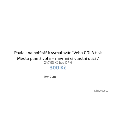
Povlak na polštář k vymalování Veba GOLA tisk
Město plné života – navrhni si vlastní ulici /
247,93 Kč bez DPH
voskovky
300 Kč
40x40 cm
Kód:
2006952