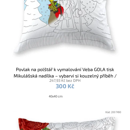
Povlak na polštář k vymalování Veba GOLA tisk
Mikulášská nadílka – vybarvi si kouzelný příběh /
247,93 Kč bez DPH
voskovky
300 Kč
40x40 cm
Kód:
2007490