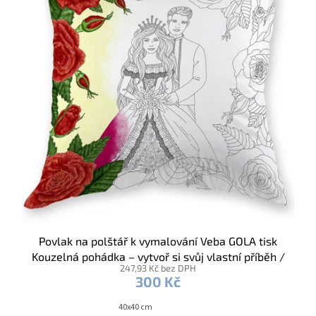
Povlak na polštář k vymalování Veba GOLA tisk
Kouzelná pohádka – vytvoř si svůj vlastní příběh /
247,93 Kč bez DPH
fixy
300 Kč
40x40 cm