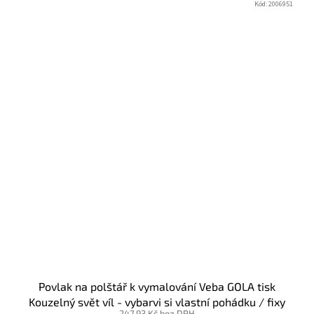
Kód:
2006951
Povlak na polštář k vymalování Veba GOLA tisk
Kouzelný svět víl - vybarvi si vlastní pohádku / fixy
247,93 Kč bez DPH