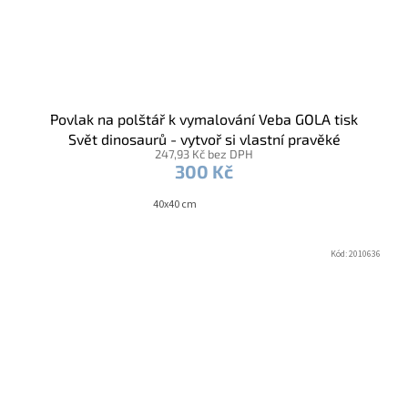
Povlak na polštář k vymalování Veba GOLA tisk
Svět dinosaurů - vytvoř si vlastní pravěké
247,93 Kč bez DPH
dobrodružství / fixy
300 Kč
40x40 cm
Kód:
2010636