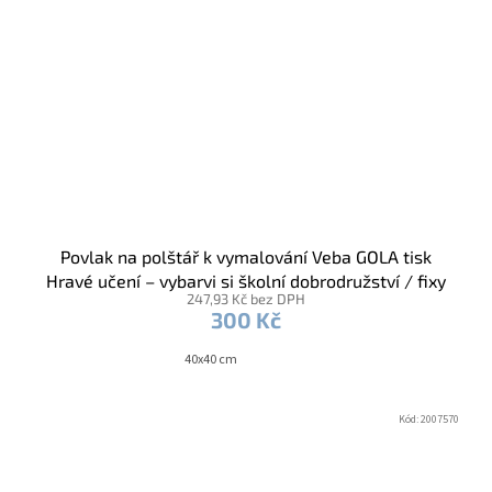
Povlak na polštář k vymalování Veba GOLA tisk
Hravé učení – vybarvi si školní dobrodružství / fixy
247,93 Kč bez DPH
300 Kč
40x40 cm
Kód:
2007570