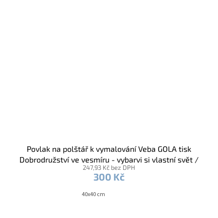
Povlak na polštář k vymalování Veba GOLA tisk
Dobrodružství ve vesmíru - vybarvi si vlastní svět /
247,93 Kč bez DPH
fixy
300 Kč
40x40 cm