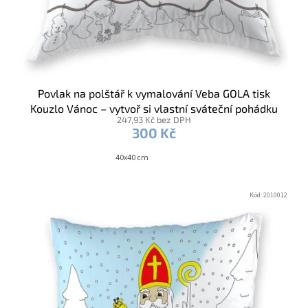
Povlak na polštář k vymalování Veba GOLA tisk
Kouzlo Vánoc – vytvoř si vlastní sváteční pohádku
247,93 Kč bez DPH
/ fixy
300 Kč
40x40 cm
Kód:
2010012