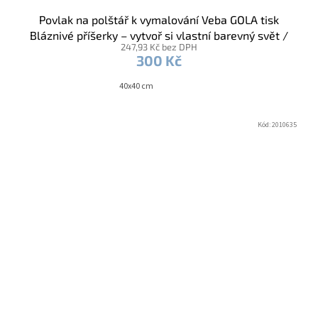
Povlak na polštář k vymalování Veba GOLA tisk
Bláznivé příšerky – vytvoř si vlastní barevný svět /
247,93 Kč bez DPH
fixy
300 Kč
40x40 cm
Kód:
2010635