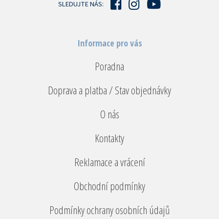
k
SLEDUJTE NÁS:
y
v
ý
p
Informace pro vás
i
s
u
Poradna
Doprava a platba / Stav objednávky
O nás
Kontakty
Reklamace a vrácení
Obchodní podmínky
Podmínky ochrany osobních údajů