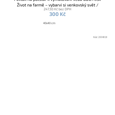
Život na farmě – vybarvi si venkovský svět /
247,93 Kč bez DPH
voskovky
300 Kč
40x40 cm
Kód:
2004818