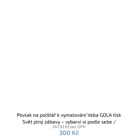
Povlak na polštář k vymalování Veba GOLA tisk
Svět plný zábavy – vybarvi si podle sebe /
247,93 Kč bez DPH
voskovky
300 Kč