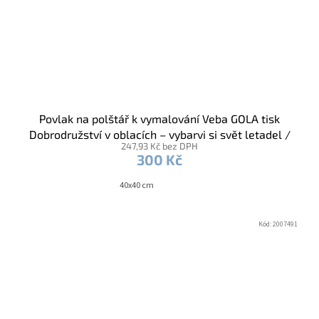
Povlak na polštář k vymalování Veba GOLA tisk
Dobrodružství v oblacích – vybarvi si svět letadel /
247,93 Kč bez DPH
voskovky
300 Kč
40x40 cm
Kód:
2007491