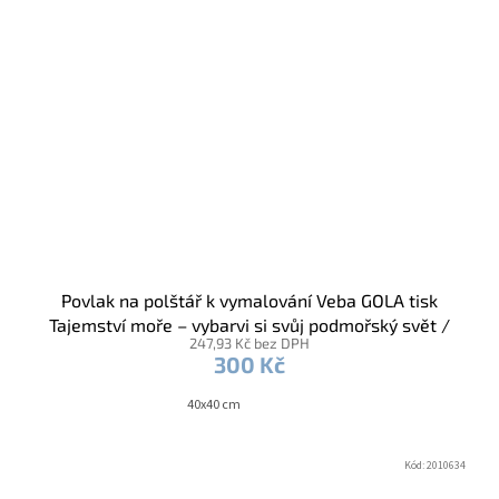
Povlak na polštář k vymalování Veba GOLA tisk
Tajemství moře – vybarvi si svůj podmořský svět /
247,93 Kč bez DPH
voskovky
300 Kč
40x40 cm
Kód:
2010634