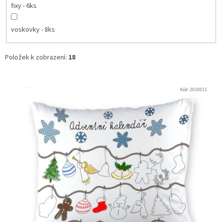
fixy - 6ks
voskovky - 8ks
Položek k zobrazení:
18
V
ý
Kód:
2010011
p
i
s
p
r
o
d
u
k
t
ů