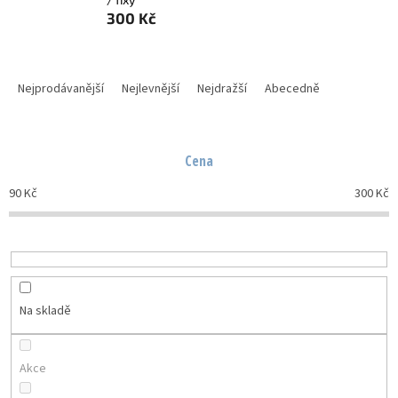
300 Kč
Ř
a
Nejprodávanější
Nejlevnější
Nejdražší
Abecedně
z
e
n
Cena
í
p
90
Kč
300
Kč
r
o
d
u
k
t
Na skladě
ů
Akce