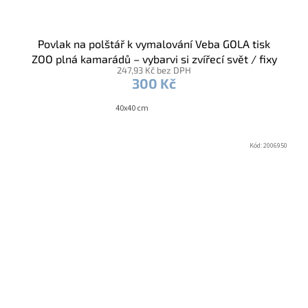
Povlak na polštář k vymalování Veba GOLA tisk
ZOO plná kamarádů – vybarvi si zvířecí svět / fixy
247,93 Kč bez DPH
300 Kč
40x40 cm
Kód:
2006950