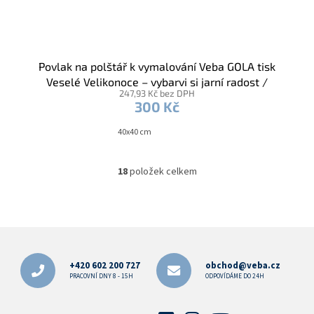
Povlak na polštář k vymalování Veba GOLA tisk
Veselé Velikonoce – vybarvi si jarní radost /
247,93 Kč bez DPH
voskovky
300 Kč
40x40 cm
18
položek celkem
O
v
l
á
d
Z
a
á
c
p
í
+420 602 200 727
obchod@veba.cz
p
a
PRACOVNÍ DNY 8 - 15H
ODPOVÍDÁME DO 24H
r
t
v
í