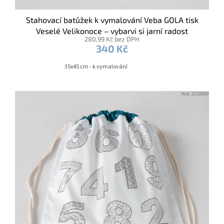
Stahovací batůžek k vymalování Veba GOLA tisk
Veselé Velikonoce – vybarvi si jarní radost
280,99 Kč bez DPH
340 Kč
35x45 cm - k vymalování
Kód:
2010890