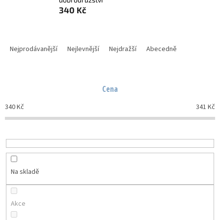
340 Kč
Ř
a
Nejprodávanější
Nejlevnější
Nejdražší
Abecedně
z
e
n
Cena
í
p
340
Kč
341
Kč
r
o
d
u
k
t
Na skladě
ů
Akce