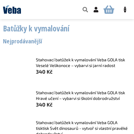
Přejít
na
NÁKUPNÍ
obsah
KOŠÍK
Batůžky k vymalování
Nejprodávanější
Stahovací batůžek k vymalování Veba GOLA tisk
Veselé Velikonoce – vybarvi si jarní radost
340 Kč
Stahovací batůžek k vymalování Veba GOLA tisk
Hravé učení – vybarvi si školní dobrodružství
340 Kč
Stahovací batůžek k vymalování Veba GOLA
tisktisk Svět dinosaurů - vytvoř si vlastní pravěké
dobrodružství