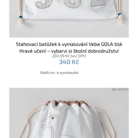
Stahovací batůžek k vymalování Veba GOLA tisk
Hravé učení – vybarvi si školní dobrodružství
280,99 Kč bez DPH
340 Kč
35x45 cm - k vymalování
Kód:
2010671