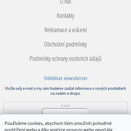
O nás
Kontakty
Reklamace a vrácení
Obchodní podmínky
Podmínky ochrany osobních údajů
Odebírat newsletter
Vložte svůj e-mail a my vám budeme zasílat informace o nových produktech
na našem e-shopu.
E-mail
Vložením e-mailu souhlasíte s
podmínkami ochrany osobních údajů
Používáme cookies, abychom Vám umožnili pohodlné
prohlížení webu a díky analýze provozu webu neustále
PŘIHLÁSIT SE