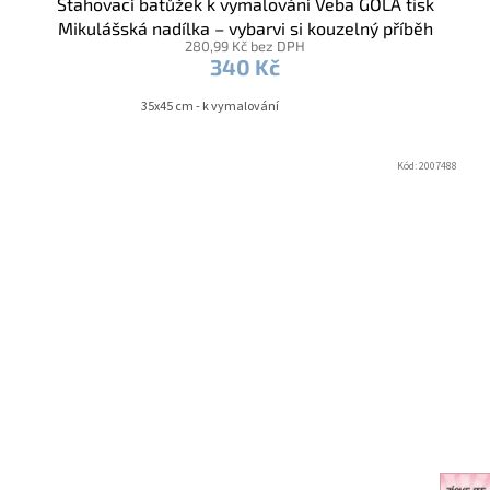
Stahovací batůžek k vymalování Veba GOLA tisk
Mikulášská nadílka – vybarvi si kouzelný příběh
280,99 Kč bez DPH
340 Kč
35x45 cm - k vymalování
Kód:
2007488