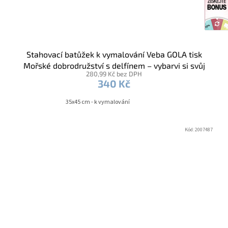
Stahovací batůžek k vymalování Veba GOLA tisk
Mořské dobrodružství s delfínem – vybarvi si svůj
280,99 Kč bez DPH
oceán
340 Kč
35x45 cm - k vymalování
Kód:
2007487