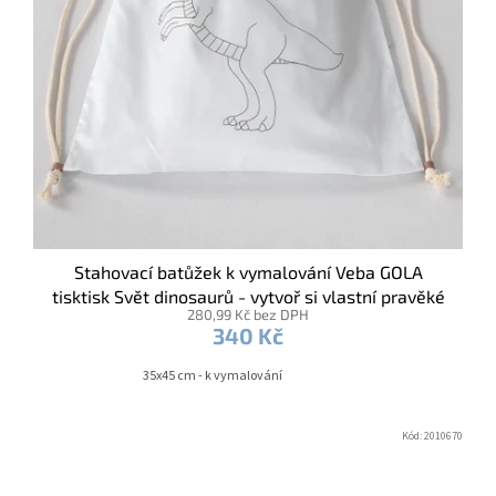
Stahovací batůžek k vymalování Veba GOLA
tisktisk Svět dinosaurů - vytvoř si vlastní pravěké
280,99 Kč bez DPH
dobrodružství
340 Kč
35x45 cm - k vymalování
Kód:
2010670