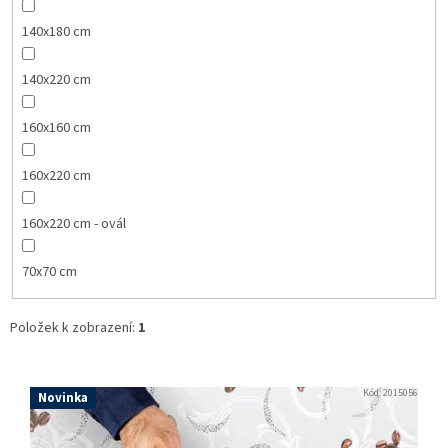
140x180 cm
140x220 cm
160x160 cm
160x220 cm
160x220 cm - ovál
70x70 cm
Položek k zobrazení:
1
V
ý
Kód:
2015056
Novinka
p
i