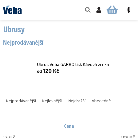
Přejít
na
NÁKUPNÍ
obsah
KOŠÍK
Ubrusy
Nejprodávanější
Ubrus Veba GARBO tisk Kávová zrnka
120 Kč
od
Ř
a
Nejprodávanější
Nejlevnější
Nejdražší
Abecedně
z
e
n
Cena
í
p
120
Kč
1020
Kč