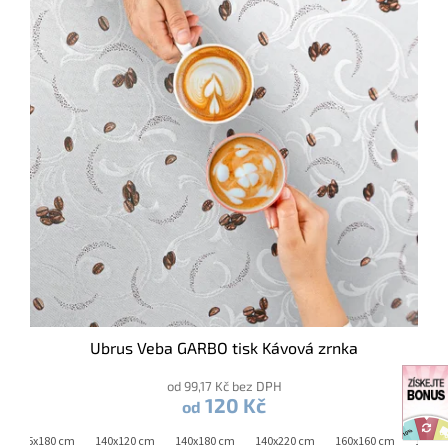
s
p
r
o
d
u
k
t
ů
Ubrus Veba GARBO tisk Kávová zrnka
od 99,17 Kč bez DPH
120 Kč
od
m
45x180 cm
140x120 cm
140x180 cm
140x220 cm
160x160 cm
160x2