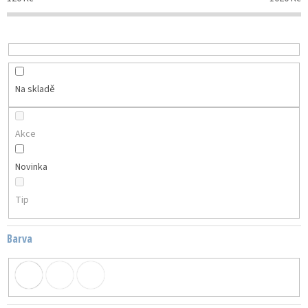
r
o
d
u
k
t
Na skladě
ů
Akce
Novinka
Tip
Barva