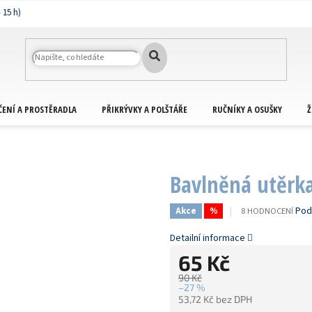
ČENÍ A PROSTĚRADLA
PŘIKRÝVKY A POLŠTÁŘE
RUČNÍKY A OSUŠKY
Ž
Bavlněná utěrk
PRŮMĚRNÉ
Pod
8 HODNOCENÍ
Akce
%
HODNOCENÍ
PRODUKTU
Detailní informace
JE
65 Kč
4,0
Z
90 Kč
5
–27 %
HVĚZDIČEK.
53,72 Kč bez DPH