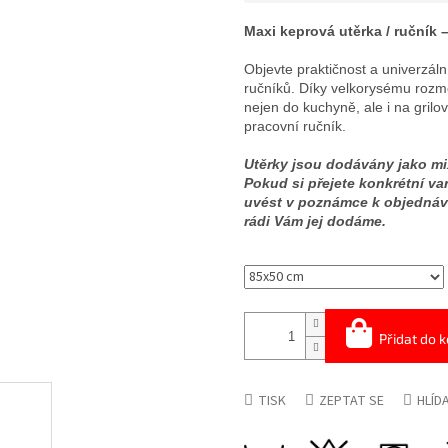
Měrná
cena:
Maxi keprová utěrka / ručník
Objevte praktičnost a univerzál
ručníků. Díky velkorysému rozmě
nejen do kuchyně, ale i na grilo
pracovní ručník.
Utěrky jsou dodávány jako mix
Pokud si přejete konkrétní va
uvést v poznámce k objednáv
rádi Vám jej dodáme.
Přidat do k
TISK
ZEPTAT SE
HLÍD