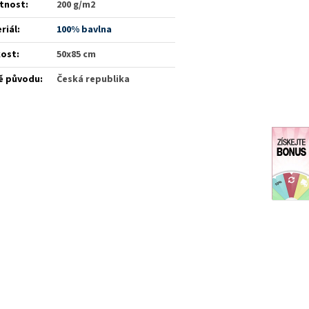
tnost
:
200 g/m2
riál
:
100% bavlna
kost
:
50x85 cm
ě původu
:
Česká republika