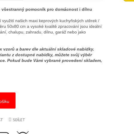
– všestranný pomocník pro domácnost i dílnu
ní využití našich maxi keprových kuchyňských utěrek /
ru 50x80 cm a vysoké kvalitě zpracování jsou ideální
vání, chalupu, zahradu, dílnu, garáž nebo jako
 vzorů a barev dle aktuální skladové nabídky.
riantu z dostupné nabídky, můžete svůj výběr
ce. Pokud bude Vámi vybrané provedení skladem,
ošíku
AT
SDÍLET