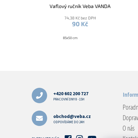
Vaflový ručník Veba VANDA
74,38 Kč bez DPH
90 Kč
85x50 cm
Z
á
p
a
+420 602 200 727
Inform
t
PRACOVNÍ DNY 8 - 15H
Porad
í
Doprav
obchod@veba.cz
ODPOVÍDÁME DO 24H
O nás