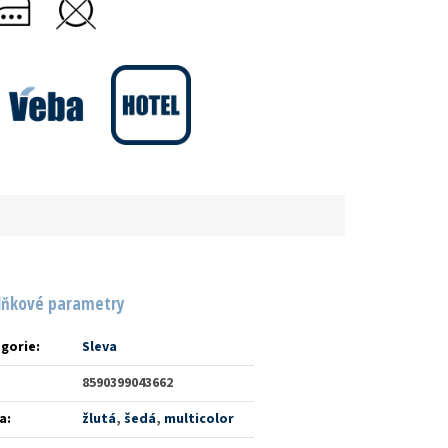
lňkové parametry
gorie
:
Sleva
8590399043662
a
:
žlutá
,
šedá
,
multicolor