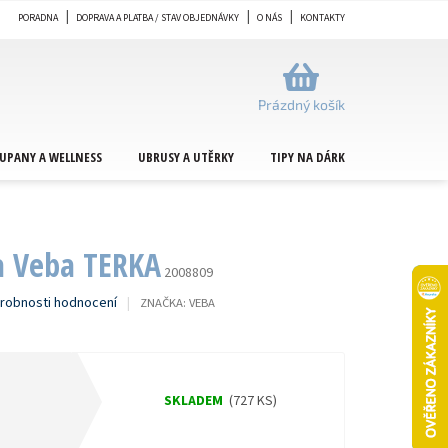
PORADNA
DOPRAVA A PLATBA / STAV OBJEDNÁVKY
O NÁS
KONTAKTY
NÁKUPNÍ
KOŠÍK
Prázdný košík
UPANY A WELLNESS
UBRUSY A UTĚRKY
TIPY NA DÁRKY
METRÁŽ
a Veba TERKA
2008809
robnosti hodnocení
ZNAČKA:
VEBA
SKLADEM
(727 KS)