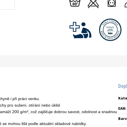
Dop
Kate
yně i při práci venku.
hy pro sušení, otírání nebo úklid.
EAN
:
máží 200 g/m², což zajišťuje dobrou savost, odolnost a snadnou
Barv
ré se mohou lišit podle aktuální skladové nabídky.