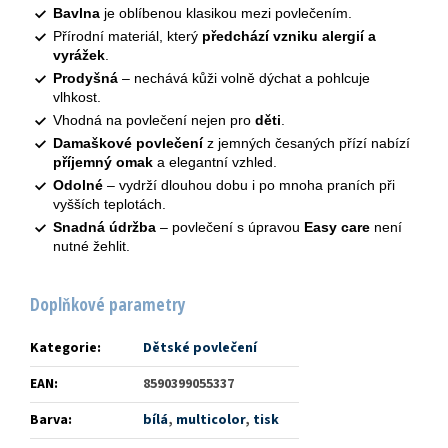
Bavlna
je oblíbenou klasikou mezi povlečením.
Přírodní materiál, který
předchází vzniku alergií a
vyrážek
.
Prodyšná
– nechává kůži volně dýchat a pohlcuje
vlhkost.
Vhodná na povlečení nejen pro
děti
.
Damaškové povlečení
z jemných česaných přízí nabízí
příjemný omak
a elegantní vzhled.
Odolné
– vydrží dlouhou dobu i po mnoha praních při
vyšších teplotách.
Snadná údržba
– povlečení s úpravou
Easy care
není
nutné žehlit.
Doplňkové parametry
Kategorie
:
Dětské povlečení
EAN
:
8590399055337
Barva
:
bílá
,
multicolor
,
tisk