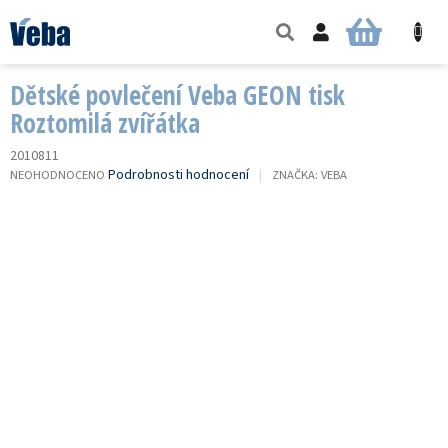
Přejít
na
NÁKUPNÍ
obsah
KOŠÍK
Dětské povlečení Veba GEON tisk
Roztomilá zvířátka
2010811
PRŮMĚRNÉ
Podrobnosti hodnocení
NEOHODNOCENO
ZNAČKA:
VEBA
HODNOCENÍ
PRODUKTU
JE
0,0
Z
5
HVĚZDIČEK.