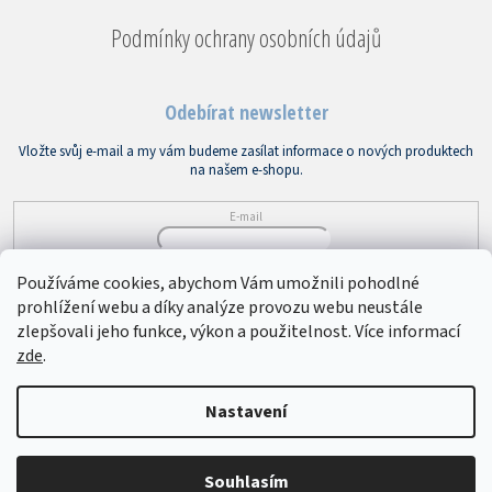
Podmínky ochrany osobních údajů
Odebírat newsletter
Vložte svůj e-mail a my vám budeme zasílat informace o nových produktech
na našem e-shopu.
E-mail
Vložením e-mailu souhlasíte s
podmínkami ochrany osobních údajů
Používáme cookies, abychom Vám umožnili pohodlné
prohlížení webu a díky analýze provozu webu neustále
PŘIHLÁSIT SE
zlepšovali jeho funkce, výkon a použitelnost. Více informací
zde
.
Copyright 2026
Bytový textil VEBA
. Všechna práva vyhrazena.
Upravit
Nastavení
nastavení cookies
Souhlasím
Vytvořil Shoptet