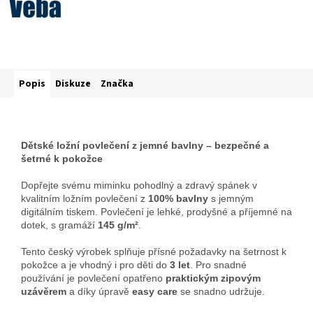
Popis
Diskuze
Značka
Dětské ložní povlečení z jemné bavlny – bezpečné a
šetrné k pokožce
Dopřejte svému miminku pohodlný a zdravý spánek v
kvalitním ložním povlečení z
100% bavlny
s jemným
digitálním tiskem. Povlečení je lehké, prodyšné a příjemné na
dotek, s gramáží
145 g/m²
.
Tento český výrobek splňuje přísné požadavky na šetrnost k
pokožce a je vhodný i pro děti do
3 let
. Pro snadné
používání je povlečení opatřeno
praktickým zipovým
uzávěrem
a díky úpravě
easy care
se snadno udržuje.