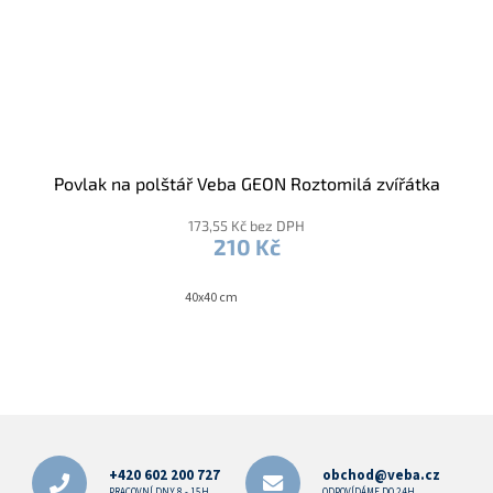
Povlak na polštář Veba GEON Roztomilá zvířátka
173,55 Kč bez DPH
210 Kč
40x40 cm
Z
á
p
+420 602 200 727
obchod@veba.cz
PRACOVNÍ DNY 8 - 15H
ODPOVÍDÁME DO 24H