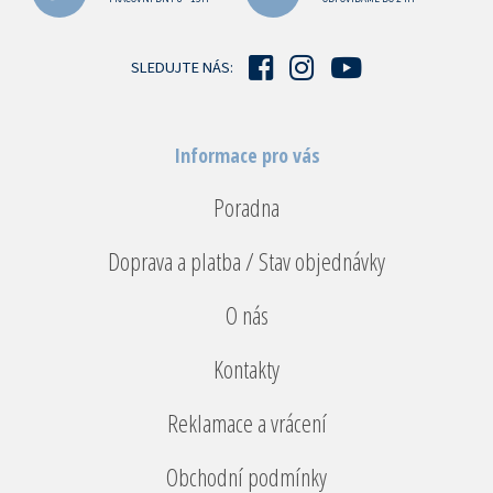
a
t
í
SLEDUJTE NÁS:
Informace pro vás
Poradna
Doprava a platba / Stav objednávky
O nás
Kontakty
Reklamace a vrácení
Obchodní podmínky