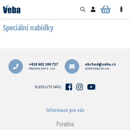
Přejít
na
NÁKUPNÍ
obsah
KOŠÍK
Speciální nabídky
Z
á
p
+420 602 200 727
obchod@veba.cz
a
PRACOVNÍ DNY 8 - 15H
ODPOVÍDÁME DO 24H
t
í
SLEDUJTE NÁS:
Informace pro vás
Poradna