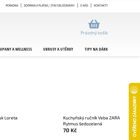
PORADNA
DOPRAVA A PLATBA / STAV OBJEDNÁVKY
O NÁS
KONTAKTY
NÁKUPNÍ
KOŠÍK
Prázdný košík
UPANY A WELLNESS
UBRUSY A UTĚRKY
TIPY NA DÁRKY
METRÁŽ
sk Loreta
Kuchyňský ručník Veba ZARA
Rytmus šedozelená
70 Kč