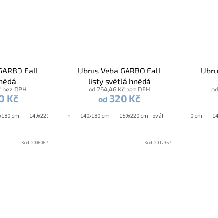
GARBO Fall
Ubrus Veba GARBO Fall
Ubru
hnědá
listy světlá hnědá
č bez DPH
od 264,46 Kč bez DPH
od
0 Kč
320 Kč
od
x180 cm
140x220 cm
40x160 cm
150 cm - kruh
140x180 cm
150x220 cm - ovál
150x220 cm - ovál
140x140 cm
14
Kód:
2006067
Kód:
2012957