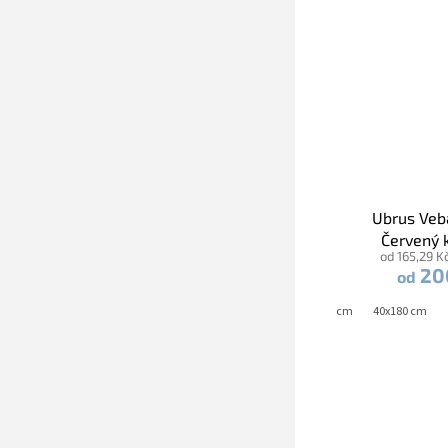
Ubrus Ve
Červený 
od 165,29 K
20
od
40x120 cm
40x140 cm
40x160 cm
40x180 cm