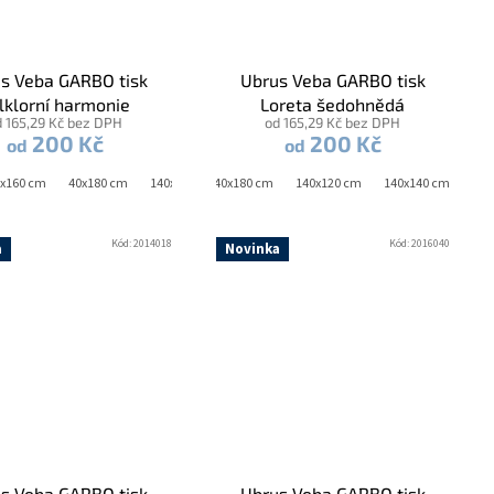
s Veba GARBO tisk
Ubrus Veba GARBO tisk
lklorní harmonie
Loreta šedohnědá
d 165,29 Kč bez DPH
od 165,29 Kč bez DPH
200 Kč
200 Kč
od
od
20 cm
x160 cm
40x140 cm
40x180 cm
40x160 cm
140x140 cm
40x180 cm
140x120 cm
140x140 cm
140
Kód:
2014018
Kód:
2016040
a
Novinka
s Veba GARBO tisk
Ubrus Veba GARBO tisk