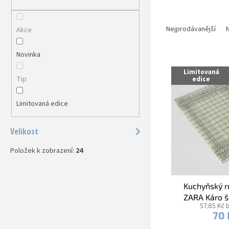
a
n
Ř
e
a
Nejprodávanější
N
Akce
l
z
e
Novinka
V
n
ý
í
Limitovaná
Tip
edice
p
p
i
r
Limitovaná edice
s
o
p
d
r
u
Velikost
o
k
d
t
Položek k zobrazení:
24
u
ů
k
t
Kuchyňský r
ů
ZARA Káro 
57,85 Kč 
70 