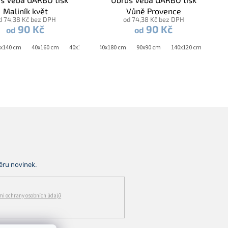
Maliník květ
Vůně Provence
d 74,38 Kč bez DPH
od 74,38 Kč bez DPH
90 Kč
90 Kč
od
od
20 cm
x140 cm
140x220 cm
40x140 cm
40x160 cm
40x160 cm
40x180 cm
40x180 cm
90x90 cm
140x120 cm
140x1
i ochrany osobních údajů