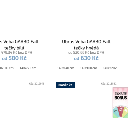
s Veba GARBO Fall
Ubrus Veba GARBO Fall
tečky bílá
tečky hnědá
 479,34 Kč bez DPH
od 520,66 Kč bez DPH
580 Kč
630 Kč
od
od
0x180 cm
140x220 cm
140x120 cm
140x140 cm
140x180 cm
140x220 cm
Kód:
2012948
Kód:
2013881
Novinka