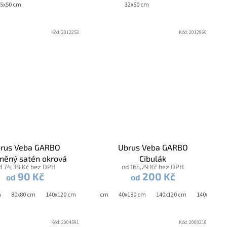
5x50 cm
32x50 cm
Kód:
2012253
Kód:
2012960
rus Veba GARBO
Ubrus Veba GARBO
něný satén okrová
Cibulák
d 74,38 Kč bez DPH
od 165,29 Kč bez DPH
90 Kč
200 Kč
od
od
m
80 cm
40x120 cm
80x80 cm
150 cm - kruh
40x140 cm
140x120 cm
40x160 cm
40x180 cm
140x120 cm
140x180 cm
Kód:
2004591
Kód:
2008218