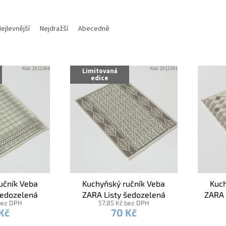
ejlevnější
Nejdražší
Abecedně
Kód:
2012394
Kód:
2012391
Limitovaná
edice
učník Veba
Kuchyňský ručník Veba
Kuch
šedozelená
ZARA Listy šedozelená
ZARA 
bez DPH
57,85 Kč bez DPH
Kč
70 Kč