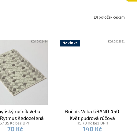
24
položek celkem
Kód:
2012434
Kód:
2015821
Novinka
yňský ručník Veba
Ručník Veba GRAND 450
Rytmus šedozelená
Květ pudrová růžová
57,85 Kč bez DPH
115,70 Kč bez DPH
70 Kč
140 Kč