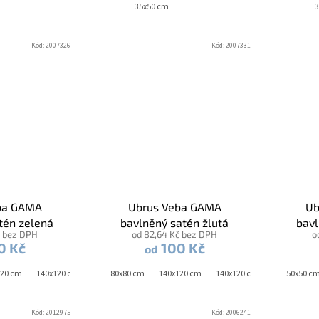
35x50 cm
3
Kód:
2007326
Kód:
2007331
ba GAMA
Ubrus Veba GAMA
Ub
tén zelená
bavlněný satén žlutá
bavl
č bez DPH
od 82,64 Kč bez DPH
o
0 Kč
100 Kč
od
120 cm
40x180 cm
140x120 cm - ovál
45x45 cm
80x80 cm
140x180 cm
140x120 cm
150 cm - kruh
140x120 cm - ovál
40x40 cm
50x50 c
140x1
Kód:
2012975
Kód:
2006241