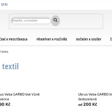
ČENÍ A PROSTĚRADLA
PŘIKRÝVKY A POLŠTÁŘE
RUČNÍKY A OSUŠKY
Ž
 TEXTIL
textil
us Veba GARBO tisk Vůně
Ubrus Veba GARBO ti
vence
šedozelená
90 Kč
200 Kč
od