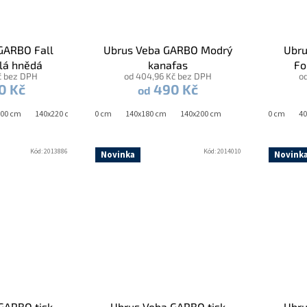
GARBO Fall
Ubrus Veba GARBO Modrý
Ubru
tlá hnědá
kanafas
Fo
č bez DPH
od 404,96 Kč bez DPH
o
0 Kč
490 Kč
od
200 cm
140x220 cm
140x120 cm
140x180 cm
140x200 cm
40x120 cm
40x140 cm
40x1
40
Kód:
2013886
Kód:
2014010
Novinka
Novink
GARBO tisk
Ubrus Veba GARBO tisk
Ubru