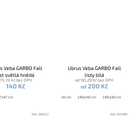
s Veba GARBO Fall
Ubrus Veba GARBO Fall
ist světlá hnědá
listy bílá
115,70 Kč bez DPH
od 165,29 Kč bez DPH
140 Kč
200 Kč
od
m
7x47 cm
40x160 cm
40x180 cm
100x100 cm
140x140 cm
140x180 cm
140x22
Kód:
2008212
Kód:
2004588