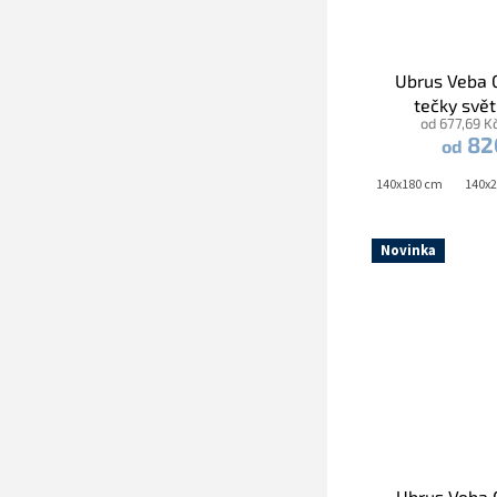
Ubrus Veba 
tečky svě
od 677,69 K
82
od
140x160 cm
140x180 cm
140x
Novinka
Ubrus Veba 