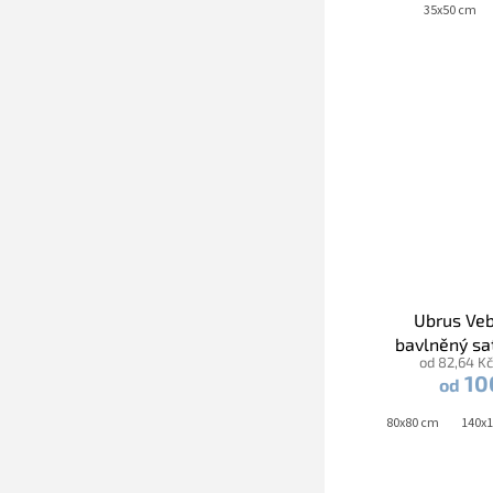
35x50 cm
Ubrus Ve
bavlněný sa
od 82,64 K
10
od
40x120 cm
40x140 cm
40x180 cm
45x45 cm
40x120 cm
80x80 cm
40x140 cm
140x