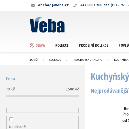
Přejít
obchod@veba.cz
+420 602 200 727
na
obsah
KOLEKCE
PRODEJNÍ KOLEKCE
POVLE
SLEVA
DOMŮ
KOLEKCE
PRO CHATU A CHALUPU
KUCHYŇSKÝ
P
Kuchyňský 
o
Cena
s
t
70
Kč
1580
Kč
Nejprodávanější
r
a
n
Ubr
n
Pro
í
od
p
Na skladě