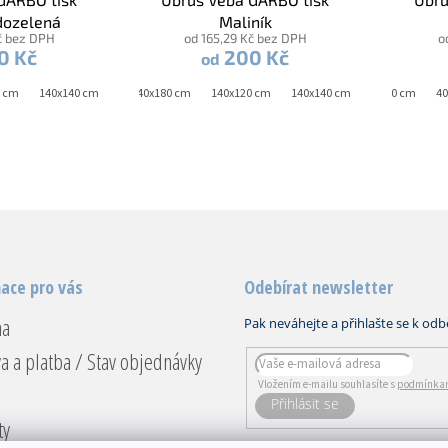
dozelená
Maliník
č bez DPH
od 165,29 Kč bez DPH
o
0 Kč
200 Kč
od
0 cm
0x140 cm
140x140 cm
40x160 cm
140x180 cm
40x180 cm
140x120 cm
140x140 cm
40x40 cm
40x40 cm
40x120 cm
140x180 cm
40x1
40
O
v
l
á
d
a
c
í
ace pro vás
Odebírat newsletter
p
r
na
v
k
a a platba / Stav objednávky
y
v
Vložením e-mailu souhlasíte s
podmínkam
ý
PŘIHLÁSIT
p
ty
SE
i