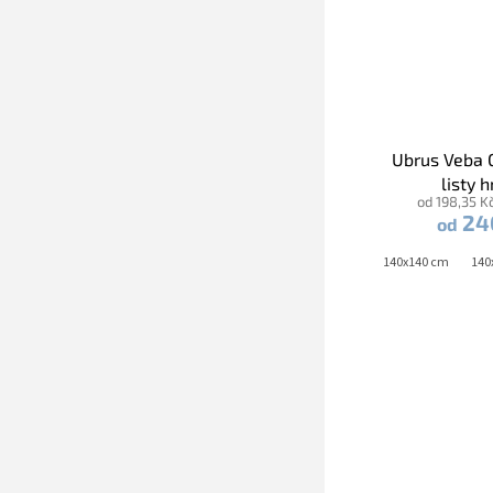
Ubrus Veba 
listy 
od 198,35 K
24
od
40x120 cm
40x140 cm
40x160 cm
40x180 cm
140x140 cm
140