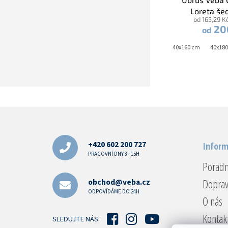
Loreta še
od 165,29 K
20
od
40x120 cm
40x140 cm
40x160 cm
40x120 cm
40x18
4
Z
á
p
a
+420 602 200 727
Inform
t
PRACOVNÍ DNY 8 - 15H
Porad
í
Doprav
obchod@veba.cz
ODPOVÍDÁME DO 24H
O nás
Kontak
SLEDUJTE NÁS: