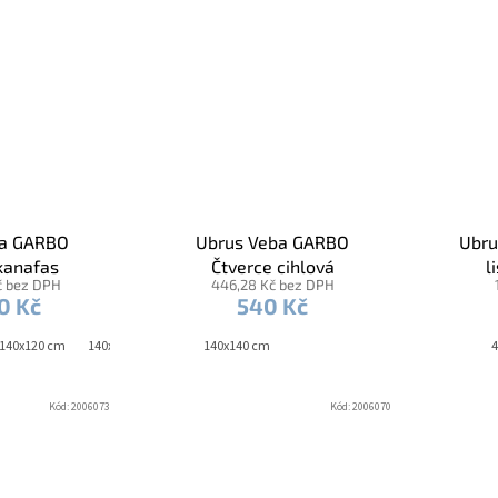
ba GARBO
Ubrus Veba GARBO
Ubru
kanafas
Čtverce cihlová
l
č bez DPH
446,28 Kč bez DPH
0 Kč
540 Kč
140x120 cm
140x180 cm
140x200 cm
140x140 cm
40x120 cm
40x140 c
4
Kód:
2006073
Kód:
2006070