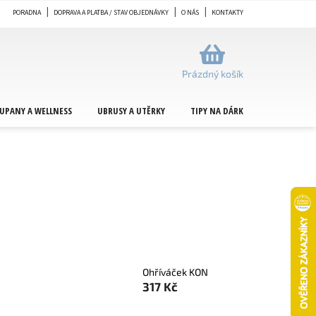
PORADNA
DOPRAVA A PLATBA / STAV OBJEDNÁVKY
O NÁS
KONTAKTY
NÁKUPNÍ
KOŠÍK
Prázdný košík
UPANY A WELLNESS
UBRUSY A UTĚRKY
TIPY NA DÁRKY
METRÁŽ
Ohříváček KON
317 Kč