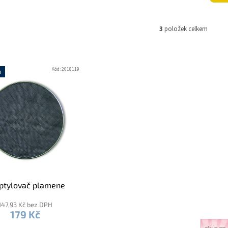
3
položek celkem
Kód:
2018119
a
ptylovač plamene
147,93 Kč bez DPH
179 Kč