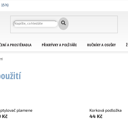
ČENÍ A PROSTĚRADLA
PŘIKRÝVKY A POLŠTÁŘE
RUČNÍKY A OSUŠKY
Ž
TÍ
použití
ptylovač plamene
Korková podložka
9 Kč
44 Kč