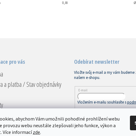
m
0,8l
Ø
O
v
l
á
d
a
c
í
ace pro vás
Odebírat newsletter
p
r
na
Vložte svůj e-mail a my vám budeme 
v
našem e-shopu.
k
a a platba / Stav objednávky
y
v
E-mail
ý
p
Vložením e-mailu souhlasíte s
podm
ty
i
s
ace a vrácení
u
PŘIHLÁSIT SE
ookies, abychom Vám umožnili pohodlné prohlížení webu
dní podmínky
ze provozu webu neustále zlepšovali jeho funkce, výkon a
. Více informací
zde
.
ky ochrany osobních údajů