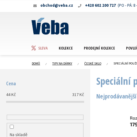
Přejít
obchod@veba.cz
+420 602 200 727
na
obsah
KOLEKCE
PRODEJNÍ KOLEKCE
POVLE
SLEVA
DOMŮ
TIPY NA DÁRKY
ČESKÉ SKLO
SPECIÁLNÍ POUŽI
P
Speciální 
o
Cena
s
t
44
Kč
317
Kč
Nejprodávanější
r
a
n
n
Roz
17
í
p
Na skladě