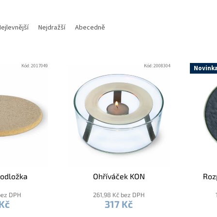
ejlevnější
Nejdražší
Abecedně
Kód:
2017049
Kód:
2008304
Novink
podložka
Ohříváček KON
Roz
bez DPH
261,98 Kč bez DPH
Kč
317 Kč