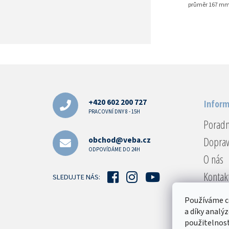
průměr 167 m
Z
á
p
a
+420 602 200 727
Inform
t
PRACOVNÍ DNY 8 - 15H
Porad
í
Doprav
obchod@veba.cz
ODPOVÍDÁME DO 24H
O nás
Kontak
SLEDUJTE NÁS:
Reklam
Používáme c
Obcho
a díky analý
použitelnost
Podmín