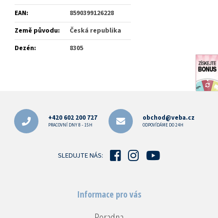
EAN
:
8590399126228
Země původu
:
Česká republika
Dezén
:
8305
Z
á
p
+420 602 200 727
obchod@veba.cz
a
PRACOVNÍ DNY 8 - 15H
ODPOVÍDÁME DO 24H
t
í
SLEDUJTE NÁS:
Informace pro vás
Poradna