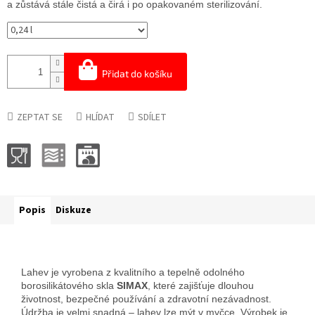
a zůstává stále čistá a čirá i po opakovaném sterilizování.
Přidat do košíku
ZEPTAT SE
HLÍDAT
SDÍLET
Popis
Diskuze
Lahev je vyrobena z kvalitního a tepelně odolného
borosilikátového skla
SIMAX
, které zajišťuje dlouhou
životnost, bezpečné používání a zdravotní nezávadnost.
Údržba je velmi snadná – lahev lze mýt v myčce. Výrobek je