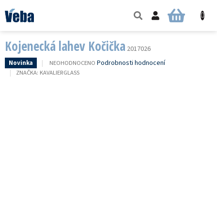
Přejít
na
NÁKUPNÍ
obsah
KOŠÍK
Kojenecká lahev Kočička
2017026
PRŮMĚRNÉ
Podrobnosti hodnocení
NEOHODNOCENO
Novinka
HODNOCENÍ
ZNAČKA:
KAVALIERGLASS
PRODUKTU
JE
0,0
Z
5
HVĚZDIČEK.