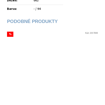
Dezén
:
062
Barva
:
- / 94
Kód:
2007888
%