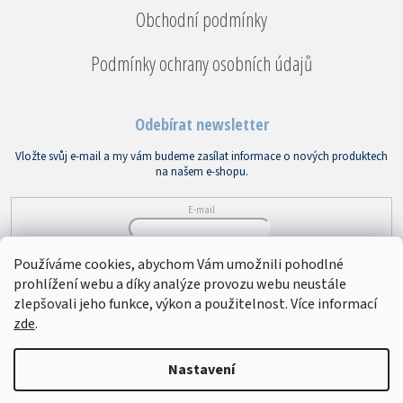
Obchodní podmínky
Podmínky ochrany osobních údajů
Odebírat newsletter
Vložte svůj e-mail a my vám budeme zasílat informace o nových produktech
na našem e-shopu.
E-mail
Vložením e-mailu souhlasíte s
podmínkami ochrany osobních údajů
Používáme cookies, abychom Vám umožnili pohodlné
prohlížení webu a díky analýze provozu webu neustále
PŘIHLÁSIT SE
zlepšovali jeho funkce, výkon a použitelnost. Více informací
zde
.
Copyright 2026
Bytový textil VEBA
. Všechna práva vyhrazena.
Upravit
Nastavení
nastavení cookies