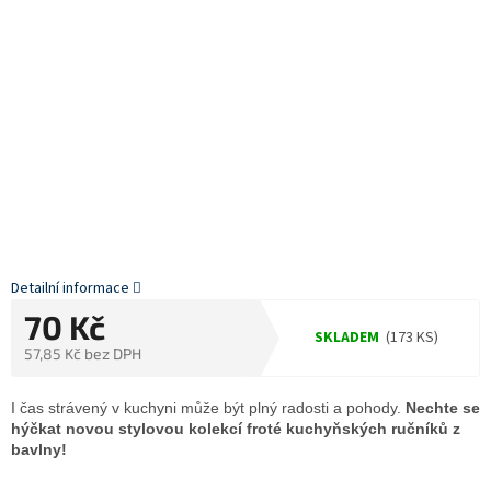
Detailní informace
70 Kč
SKLADEM
(173 KS)
57,85 Kč bez DPH
Měrná
cena:
I čas strávený v kuchyni může být plný radosti a pohody.
Nechte se
hýčkat novou stylovou kolekcí froté kuchyňských ručníků z
bavlny!