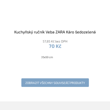
Kuchyňský ručník Veba ZARA Káro šedozelená
57,85 Kč bez DPH
70 Kč
35x50 cm
ZOBRAZIT VŠECHNY SOUVISEJÍCÍ PRODUKTY
Z
á