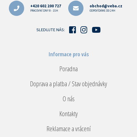
p
+420 602 200 727
obchod@veba.cz
a
PRACOVNÍ DNY 8 - 15H
ODPOVÍDÁME DO 24H
t
í
SLEDUJTE NÁS:
Informace pro vás
Poradna
Doprava a platba / Stav objednávky
O nás
Kontakty
Reklamace a vrácení