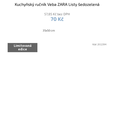
Kuchyňský ručník Veba ZARA Listy šedozelená
57,85 Kč bez DPH
70 Kč
35x50 cm
Kód:
2012394
Limitovaná
edice