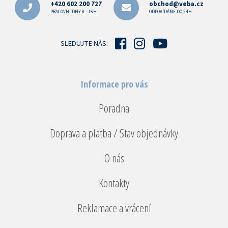
p
+420 602 200 727
obchod@veba.cz
a
PRACOVNÍ DNY 8 - 15H
ODPOVÍDÁME DO 24H
t
í
SLEDUJTE NÁS:
Informace pro vás
Poradna
Doprava a platba / Stav objednávky
O nás
Kontakty
Reklamace a vrácení