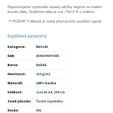
Doporučujeme vyzkoušet zásady údržby nejprve na malém
kousku látky. Srážlivost látky je cca -7%/-4 % v sušičce.
!!! POZOR !!! Metráž je nutné před prvním použitím vyprat.
Doplňkové parametry
Kategorie
:
Metráž
EAN
:
8590399097085
Barva
:
hnědá
Hmotnost
:
210 g/m2
Materiál
:
100% bavlna
Velikost
:
vzorek A4, 150 cm
Země původu
:
Česká republika
Dezén
:
001