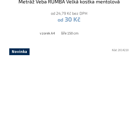
Metráž Veba RUMBA Velká kostka mentolová
od 24,79 Kč bez DPH
30 Kč
od
vzorek A4
šíře 150 cm
Kód:
2014210
Novinka