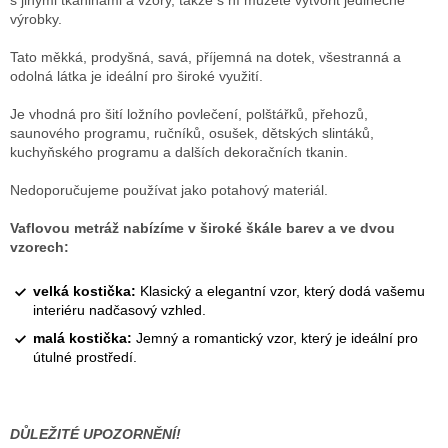
s jinými tkaninami a vzory, takže s ní můžete vytvořit jedinečné
výrobky.
Tato měkká, prodyšná, savá, příjemná na dotek, všestranná a
odolná látka je ideální pro široké využití.
Je vhodná pro šití ložního povlečení, polštářků, přehozů,
saunového programu, ručníků, osušek, dětských slintáků,
kuchyňského programu a dalších dekoračních tkanin.
Nedoporučujeme používat jako potahový materiál.
Vaflovou metráž nabízíme v široké škále barev a ve dvou
vzorech:
velká kostička:
Klasický a elegantní vzor, který dodá vašemu
interiéru nadčasový vzhled.
malá kostička:
Jemný a romantický vzor, který je ideální pro
útulné prostředí.
DŮLEŽITÉ UPOZORNĚNÍ!