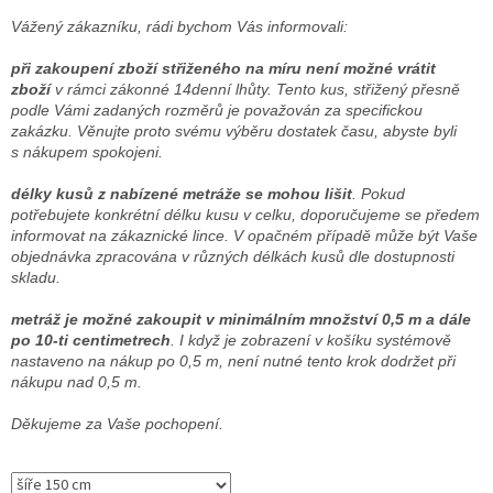
Vážený zákazníku, rádi bychom Vás informovali:
při zakoupení zboží střiženého na míru není možné vrátit
zboží
v rámci zákonné 14denní lhůty. Tento kus, střižený přesně
podle Vámi zadaných rozměrů je považován za specifickou
zakázku. Věnujte proto svému výběru dostatek času, abyste byli
s nákupem spokojeni.
délky kusů z nabízené metráže se mohou lišit
. Pokud
potřebujete konkrétní délku kusu v celku, doporučujeme se předem
informovat na zákaznické lince. V opačném případě může být Vaše
objednávka zpracována v různých délkách kusů dle dostupnosti
skladu.
metráž je možné zakoupit v minimálním množství 0,5 m a dále
po 10-ti centimetrech
. I když je zobrazení v košíku systémově
nastaveno na nákup po 0,5 m, není nutné tento krok dodržet při
nákupu nad 0,5 m.
Děkujeme za Vaše pochopení.