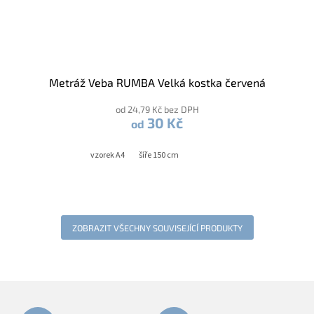
Metráž Veba RUMBA Velká kostka červená
od 24,79 Kč bez DPH
30 Kč
od
vzorek A4
šíře 150 cm
ZOBRAZIT VŠECHNY SOUVISEJÍCÍ PRODUKTY
Z
á