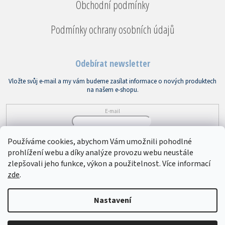
Obchodní podmínky
Podmínky ochrany osobních údajů
Odebírat newsletter
Vložte svůj e-mail a my vám budeme zasílat informace o nových produktech
na našem e-shopu.
E-mail
Vložením e-mailu souhlasíte s
podmínkami ochrany osobních údajů
Používáme cookies, abychom Vám umožnili pohodlné
prohlížení webu a díky analýze provozu webu neustále
PŘIHLÁSIT SE
zlepšovali jeho funkce, výkon a použitelnost. Více informací
zde
.
Copyright 2026
Bytový textil VEBA
. Všechna práva vyhrazena.
Upravit
Nastavení
nastavení cookies