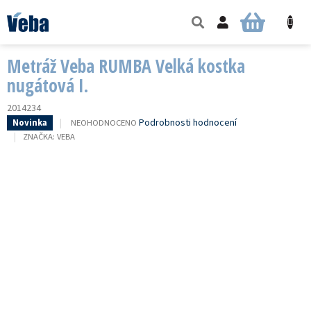
Přejít
na
NÁKUPNÍ
obsah
KOŠÍK
Metráž Veba RUMBA Velká kostka
nugátová I.
2014234
PRŮMĚRNÉ
Podrobnosti hodnocení
NEOHODNOCENO
Novinka
HODNOCENÍ
ZNAČKA:
VEBA
PRODUKTU
JE
0,0
Z
5
HVĚZDIČEK.