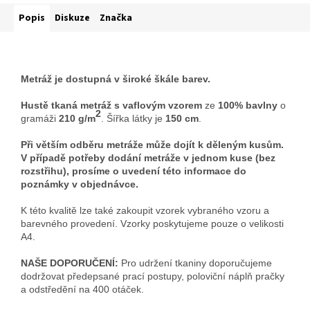
Popis
Diskuze
Značka
Metráž je dostupná v široké škále barev.
Hustě tkaná metráž s vaflovým vzorem
ze
100% bavlny
o
2
gramáži
210
g/m
. Šířka látky je
150 cm
.
Při větším odběru metráže může dojít k děleným kusům.
V případě potřeby dodání metráže v jednom kuse (bez
rozstřihu), prosíme o uvedení této informace do
poznámky v objednávce.
K této kvalitě lze také zakoupit vzorek vybraného vzoru a
barevného provedení. Vzorky poskytujeme pouze o velikosti
A4.
NAŠE DOPORUČENÍ:
Pro udržení tkaniny doporučujeme
dodržovat předepsané prací postupy, poloviční náplň pračky
a odstředění na 400 otáček.