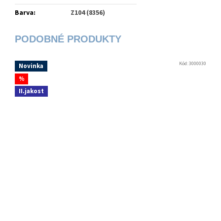
Barva
:
Z104 (8356)
Kód:
3000030
Novinka
%
II.jakost