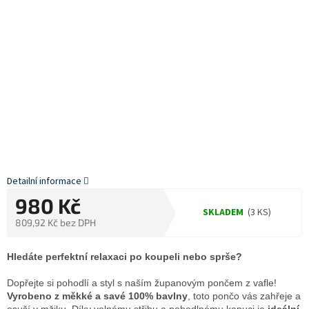
Detailní informace
980 Kč
SKLADEM
(3 KS)
809,92 Kč bez DPH
Měrná
cena:
Hledáte perfektní relaxaci po koupeli nebo sprše?
Dopřejte si pohodlí a styl s naším županovým pončem z vafle!
Vyrobeno z měkké a savé 100% bavlny
, toto pončo vás zahřeje a