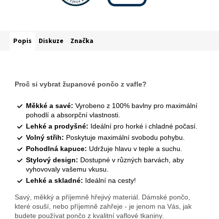
Popis
Diskuze
Značka
Proč si vybrat županové pončo z vafle?
Měkké a savé:
Vyrobeno z 100% bavlny pro maximální
pohodlí a absorpční vlastnosti.
Lehké a prodyšné:
Ideální pro horké i chladné počasí.
Volný střih:
Poskytuje maximální svobodu pohybu.
Pohodlná kapuce:
Udržuje hlavu v teple a suchu.
Stylový design:
Dostupné v různých barvách, aby
vyhovovaly vašemu vkusu.
Lehké a skladné:
Ideální na cesty!
Savý, měkký a příjemně hřejivý materiál. Dámské pončo,
které osuší, nebo příjemně zahřeje - je jenom na Vás, jak
budete používat pončo z kvalitní vaflové tkaniny.