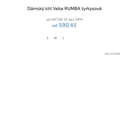
Dámský kilt Veba RUMBA tyrkysová
od 487,60 Kč bez DPH
590 Kč
od
S
M
L
Kód:
2012996