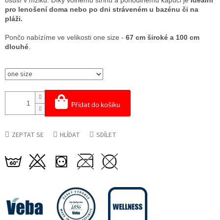
osuší v mžiku. Díky volnému střihu a pohodlnému kapuci je
ideální
pro lenošení doma nebo po dni stráveném u bazénu či na
pláži.
Pončo nabízíme ve velikosti one size -
67 cm široké a 100 cm
dlouhé
.
Přidat do košíku
ZEPTAT SE
HLÍDAT
SDÍLET