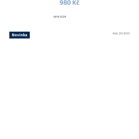
980 Kč
one size
Kód:
2014335
Novinka