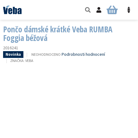
Přejít
na
NÁKUPNÍ
obsah
KOŠÍK
Pončo dámské krátké Veba RUMBA
Foggia béžová
2016241
PRŮMĚRNÉ
Podrobnosti hodnocení
NEOHODNOCENO
Novinka
HODNOCENÍ
ZNAČKA:
VEBA
PRODUKTU
JE
0,0
Z
5
HVĚZDIČEK.