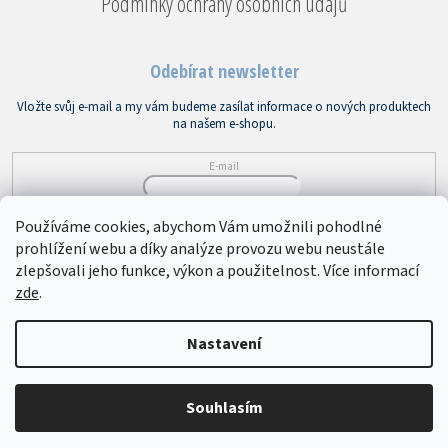
Podmínky ochrany osobních údajů
Odebírat newsletter
Vložte svůj e-mail a my vám budeme zasílat informace o nových produktech
na našem e-shopu.
E-mail
Vložením e-mailu souhlasíte s
podmínkami ochrany osobních údajů
Používáme cookies, abychom Vám umožnili pohodlné
prohlížení webu a díky analýze provozu webu neustále
PŘIHLÁSIT SE
zlepšovali jeho funkce, výkon a použitelnost. Více informací
zde
.
Copyright 2026
Bytový textil VEBA
. Všechna práva vyhrazena.
Upravit
Nastavení
nastavení cookies
Souhlasím
Vytvořil Shoptet