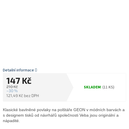
Detailní informace
147 Kč
210 Kč
SKLADEM
(11 KS)
–30 %
121,49 Kč bez DPH
Měrná
cena:
Klasické bavlněné povlaky na polštáře GEON v módních barvách a
s designem tisků od návrhářů společnosti Veba jsou originální a
nápadité.