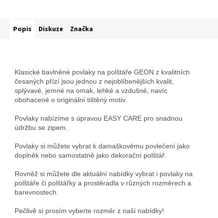
Popis
Diskuze
Značka
Klasické bavlněné povlaky na polštáře GEON z kvalitních
česaných přízí jsou jednou z nejoblíbenějších kvalit,
splývavé, jemné na omak, lehké a vzdušné, navíc
obohacené o originální tištěný motiv.
Povlaky nabízíme s úpravou EASY CARE pro snadnou
údržbu se zipem.
Povlaky si můžete vybrat k damaškovému povlečení jako
doplněk nebo samostatně jako dekorační polštář.
Rovněž si můžete dle aktuální nabídky vybrat i povlaky na
polštáře či polštářky a prostěradla v různých rozměrech a
barevnostech.
Pečlivě si prosím vyberte rozměr z naší nabídky!