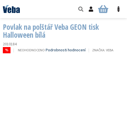
Přejít
na
NÁKUPNÍ
obsah
KOŠÍK
Povlak na polštář Veba GEON tisk
Halloween bílá
2010184
PRŮMĚRNÉ
Podrobnosti hodnocení
NEOHODNOCENO
ZNAČKA:
VEBA
%
HODNOCENÍ
PRODUKTU
JE
0,0
Z
5
HVĚZDIČEK.