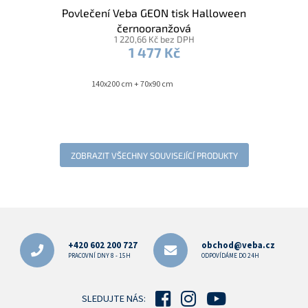
Povlečení Veba GEON tisk Halloween
černooranžová
1 220,66 Kč bez DPH
1 477 Kč
140x200 cm + 70x90 cm
ZOBRAZIT VŠECHNY SOUVISEJÍCÍ PRODUKTY
Z
á
p
+420 602 200 727
obchod@veba.cz
a
PRACOVNÍ DNY 8 - 15H
ODPOVÍDÁME DO 24H
t
í
SLEDUJTE NÁS: