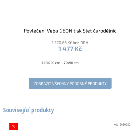
Povlečení Veba GEON tisk Slet čarodějnic
1 220,66 Kč bez DPH
1 477 Kč
140x200 cm + 70x90 cm
ZOBRAZIT VŠECHNY PODOBNÉ PRODUKTY
Související produkty
Kód:
2010182
%