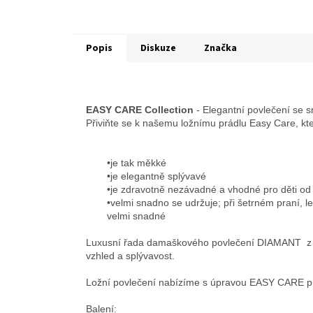
Popis
Diskuze
Značka
EASY CARE Collection
- Elegantní povlečení se s
Přiviňte se k našemu ložnímu prádlu Easy Care, kte
•je tak měkké
•je elegantně splývavé
•je zdravotně nezávadné a vhodné pro děti od 
•velmi snadno se udržuje; při šetrném praní, l
velmi snadné
Luxusní řada damaškového povlečení DIAMANT z ne
vzhled a splývavost.
Ložní povlečení nabízíme s úpravou EASY CARE p
Balení: