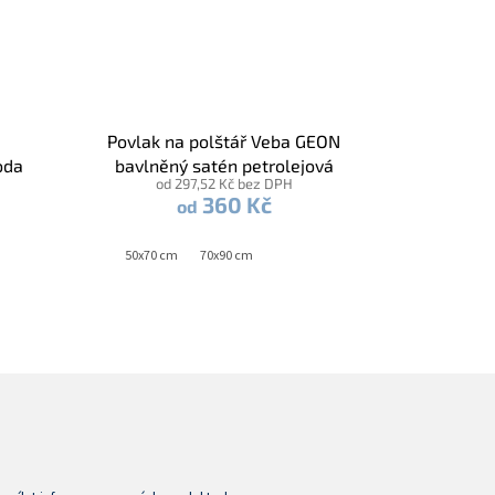
a
Povlak na polštář Veba GEON
oda
bavlněný satén petrolejová
od 297,52 Kč bez DPH
360 Kč
od
50x70 cm
70x90 cm