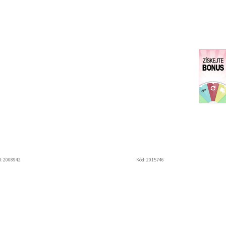
d:
2008942
Kód:
2015746