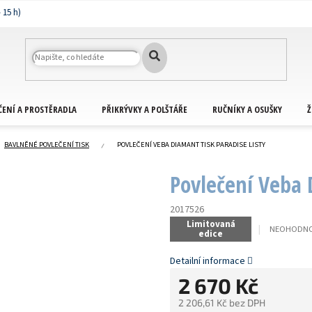
ČENÍ A PROSTĚRADLA
PŘIKRÝVKY A POLŠTÁŘE
RUČNÍKY A OSUŠKY
Ž
BAVLNĚNÉ POVLEČENÍ TISK
POVLEČENÍ VEBA DIAMANT TISK PARADISE LISTY
Povlečení Veba 
2017526
Limitovaná
PRŮMĚRNÉ
NEOHODN
edice
HODNOCEN
PRODUKTU
Detailní informace
JE
0,0
2 670 Kč
Z
5
2 206,61 Kč bez DPH
HVĚZDIČEK.