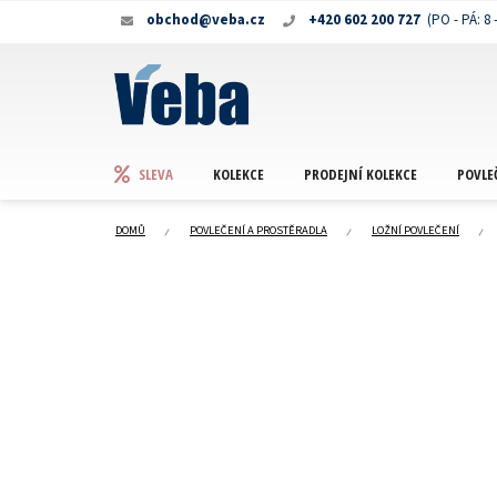
Přejít
obchod@veba.cz
+420 602 200 727
na
obsah
KOLEKCE
PRODEJNÍ KOLEKCE
POVLE
SLEVA
DOMŮ
POVLEČENÍ A PROSTĚRADLA
LOŽNÍ POVLEČENÍ