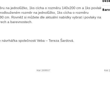
Dez
ru na jednolůžko, 1ks cícha o rozměru 140x200 cm a 1ks povlak
Barv
prodlouženém rozměr na jednolůžko, 1ks cícha o rozměru
0 cm. Rovněž si můžete dle aktuální nabídky vybrat i povlaky na
ěrech a barevnostech.
je návrhářka společnosti Veba – Tereza Šardová.
Kód:
2008937
Kód: