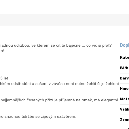
Dop
nadnou údržbou, ve kterém se cítíte báječně ... co víc si přát?
ré:
Kate
EAN
:
Barv
3 let
ehkém odstředění a sušení v závěsu není nutno žehlit či je žehlení
Hmo
Mate
jjemnějších česaných přízí je příjemná na omak, má elegantní
Veli
ro snadnou údržbu se zipovým uzávěrem.
Zem