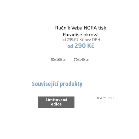
Ručník Veba NORA tisk
Paradise okrová
od 239,67 Kč bez DPH
290 Kč
od
50x100 cm
70x140 cm
Související produkty
Kód:
2017525
Limitovaná
edice