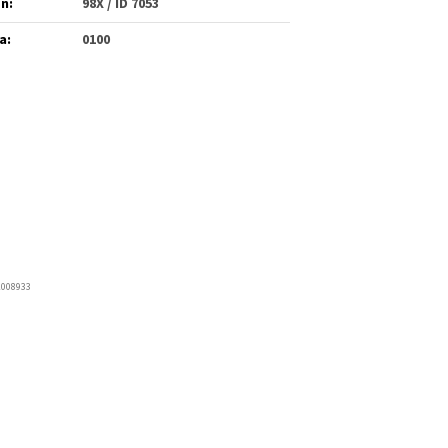
én
:
98X / ID 7053
a
:
0100
2008933