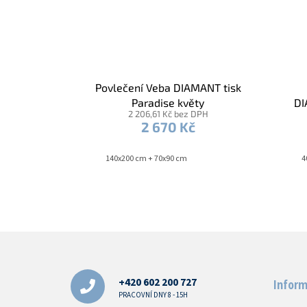
Povlečení Veba DIAMANT tisk
Paradise květy
DI
2 206,61 Kč bez DPH
2 670 Kč
140x200 cm + 70x90 cm
4
Z
á
p
a
+420 602 200 727
Inform
t
PRACOVNÍ DNY 8 - 15H