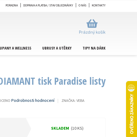
PORADNA
DOPRAVA A PLATBA / STAV OBJEDNÁVKY
O NÁS
KONTAKTY
NÁKUPNÍ
KOŠÍK
Prázdný košík
UPANY A WELLNESS
UBRUSY A UTĚRKY
TIPY NA DÁRKY
METRÁŽ
DIAMANT tisk Paradise listy
Podrobnosti hodnocení
OCENO
ZNAČKA:
VEBA
Í
SKLADEM
(10 KS)