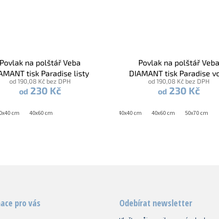
Povlak na polštář Veba
Povlak na polštář Veb
AMANT tisk Paradise listy
DIAMANT tisk Paradise v
od 190,08 Kč bez DPH
od 190,08 Kč bez DPH
230 Kč
230 Kč
od
od
0x40 cm
40x60 cm
40x40 cm
40x60 cm
50x70 cm
ace pro vás
Odebírat newsletter