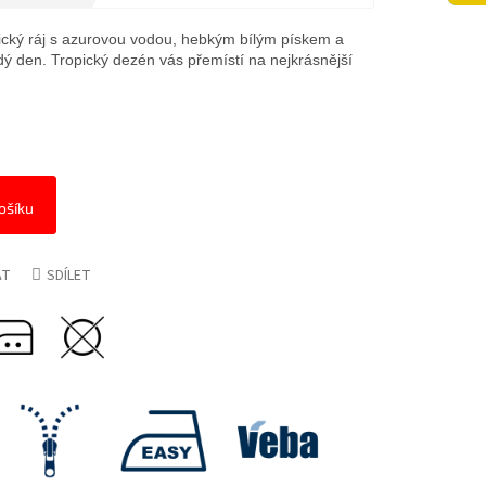
otický ráj s azurovou vodou, hebkým bílým pískem a
den. Tropický dezén vás přemístí na nejkrásnější
ošíku
AT
SDÍLET