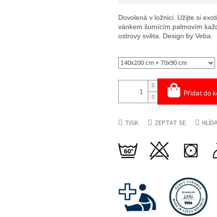
Měrná
cena:
Dovolená v ložnici. Užijte si ex
vánkem šumícím palmovím každý 
ostrovy světa. Design by Veba.
Přidat do k
TISK
ZEPTAT SE
HLÍD