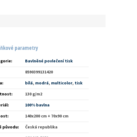
lňkové parametry
gorie
:
Bavlněné povlečení tisk
8590399131420
a
:
bílá
,
modrá
,
multicolor
,
tisk
tnost
:
130 g/m2
riál
:
100% bavlna
kost
:
140x200 cm + 70x90 cm
ě původu
:
Česká republika