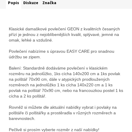
Popis
Diskuze
Značka
Klasické damaškové povlečení GEON z kvalitních česaných
přízí je jednou z nejoblíbenějších kvalit, splývavé, jemné na
omak, lehké a vzdušné.
Povlečení nabízíme s úpravou EASY CARE pro snadnou
údržbu se zipem.
Balení: Standardně dodáváme povlečení v klasickém
rozměru na jednolůžko, 1ks cícha 140x200 cm a 1ks povlak
na polštář 70x90 cm, dále v atypických prodloužených
rozměrech na jednolůžko 1 ks cícha 140x220 cm a 1 ks
povlak na polštář 70x90 cm, nebo na francouzkou postel 1 ks
cícha a 2 ks polštář.
Rovněž si můžete dle aktuální nabídky vybrat i povlaky na
polštáře či polštářky a prostěradla v různých rozměrech a
barevnostech.
Pečlivě si prosím vyberte rozměr z naší nabídky!