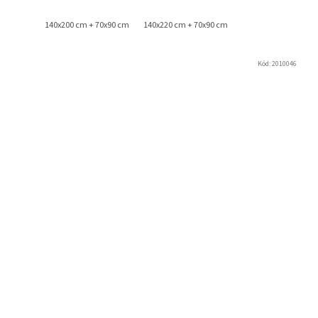
140x200 cm + 70x90 cm
140x220 cm + 70x90 cm
Kód:
2010046