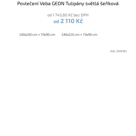
Povlečení Veba GEON Tulipány světlá šeříková
od 1 743,80 Kč bez DPH
2 110 Kč
od
140x200 cm + 70x90 cm
140x220 cm + 70x90 cm
Kód:
2008560