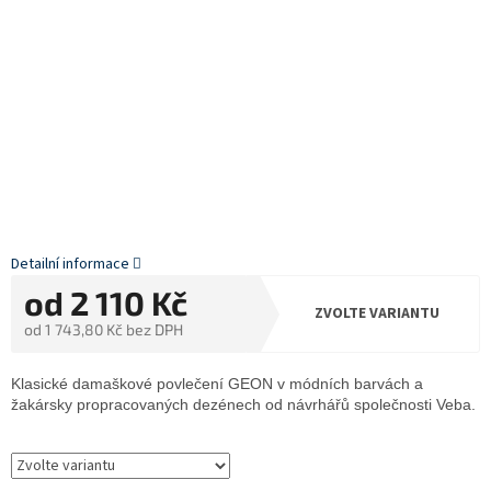
Detailní informace
od
2 110 Kč
ZVOLTE VARIANTU
od
1 743,80 Kč
bez DPH
Měrná
cena:
Klasické damaškové povlečení GEON v módních barvách a
žakársky propracovaných dezénech od návrhářů společnosti Veba.