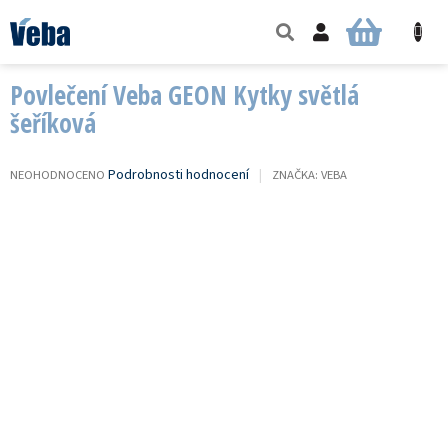
Přejít
na
NÁKUPNÍ
obsah
KOŠÍK
Povlečení Veba GEON Kytky světlá
šeříková
PRŮMĚRNÉ
Podrobnosti hodnocení
NEOHODNOCENO
ZNAČKA:
VEBA
HODNOCENÍ
PRODUKTU
JE
0,0
Z
5
HVĚZDIČEK.