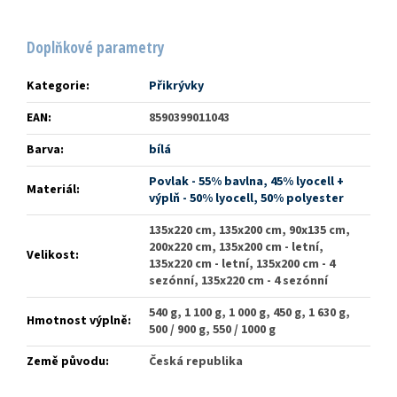
Doplňkové parametry
Kategorie
:
Přikrývky
EAN
:
8590399011043
Barva
:
bílá
Povlak - 55% bavlna, 45% lyocell +
Materiál
:
výplň - 50% lyocell, 50% polyester
135x220 cm, 135x200 cm, 90x135 cm,
200x220 cm, 135x200 cm - letní,
Velikost
:
135x220 cm - letní, 135x200 cm - 4
sezónní, 135x220 cm - 4 sezónní
540 g, 1 100 g, 1 000 g, 450 g, 1 630 g,
Hmotnost výplně
:
500 / 900 g, 550 / 1000 g
Země původu
:
Česká republika