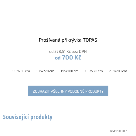
Prošívaná přikrývka TOPAS
od 578,51 Kč bez DPH
700 Kč
od
5 cm
135x200 cm
135x220 cm
195x200 cm
195x220 cm
235x200 cm
ZOBRAZIT VŠECHNY PODOBNÉ PRODUKTY
Související produkty
Kód:
2006317