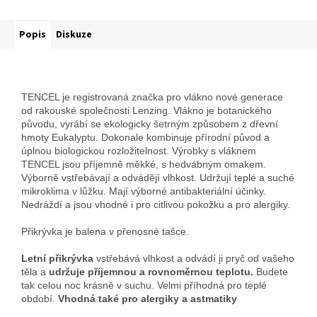
Popis
Diskuze
TENCEL je registrovaná značka pro vlákno nové generace
od rakouské společnosti Lenzing. Vlákno je botanického
původu, vyrábí se ekologicky šetrným způsobem z dřevní
hmoty Eukalyptu. Dokonale kombinuje přírodní původ a
úplnou biologickou rozložitelnost. Výrobky s vláknem
TENCEL jsou příjemně měkké, s hedvábným omakem.
Výborně vstřebávají a odvádějí vlhkost. Udržují teplé a suché
mikroklima v lůžku. Mají výborné antibakteriální účinky.
Nedráždí a jsou vhodné i pro citlivou pokožku a pro alergiky.
Přikrývka je balena v přenosné tašce.
Letní přikrývka
vstřebává vlhkost a odvádí ji pryč od vašeho
těla a
udržuje příjemnou a rovnoměrnou teplotu.
Budete
tak celou noc krásně v suchu.
Velmi příhodná pro teplé
období.
Vhodná také
pro alergiky a astmatiky