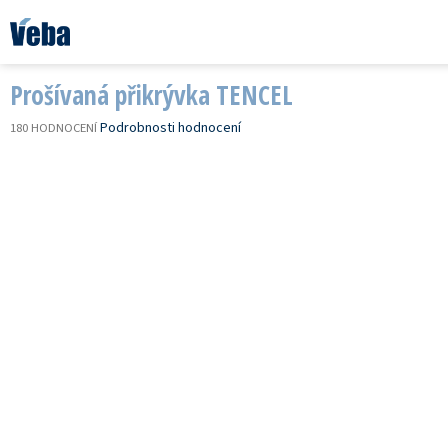
Přejít
na
obsah
Prošívaná přikrývka TENCEL
PRŮMĚRNÉ
Podrobnosti hodnocení
180 HODNOCENÍ
HODNOCENÍ
PRODUKTU
JE
3,0
Z
5
HVĚZDIČEK.