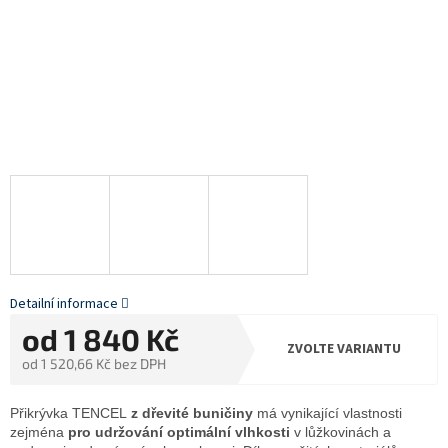
Detailní informace
od
1 840 Kč
ZVOLTE VARIANTU
od
1 520,66 Kč
bez DPH
Měrná
cena:
Přikrývka TENCEL
z dřevité buničiny
má vynikající vlastnosti
zejména
pro udržování optimální vlhkosti
v lůžkovinách a