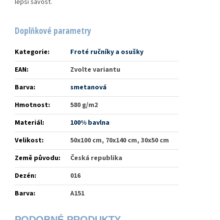
lepší savost.
Doplňkové parametry
Kategorie
:
Froté ručníky a osušky
EAN
:
Zvolte variantu
Barva
:
smetanová
Hmotnost
:
580 g/m2
Materiál
:
100% bavlna
Velikost
:
50x100 cm, 70x140 cm, 30x50 cm
Země původu
:
Česká republika
Dezén
:
016
Barva
:
A151