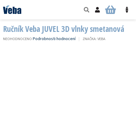
Přejít
na
NÁKUPNÍ
obsah
KOŠÍK
Ručník Veba JUVEL 3D vlnky smetanová
PRŮMĚRNÉ
Podrobnosti hodnocení
NEOHODNOCENO
ZNAČKA:
VEBA
HODNOCENÍ
PRODUKTU
JE
0,0
Z
5
HVĚZDIČEK.