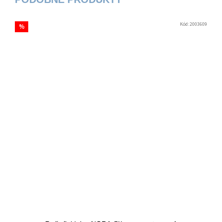
Kód:
2003609
%