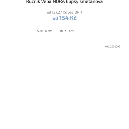
Ručník Veba NORA Elipsy smetanová
od 127,27 Kč bez DPH
154 Kč
od
50x100 cm
70x140 cm
Kód:
2001109