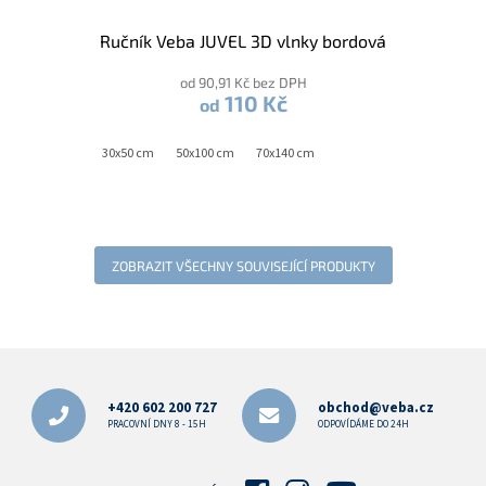
Ručník Veba JUVEL 3D vlnky bordová
od 90,91 Kč bez DPH
110 Kč
od
30x50 cm
50x100 cm
70x140 cm
ZOBRAZIT VŠECHNY SOUVISEJÍCÍ PRODUKTY
Z
á
p
+420 602 200 727
obchod@veba.cz
a
PRACOVNÍ DNY 8 - 15H
ODPOVÍDÁME DO 24H
t
í