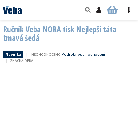
Přejít
na
NÁKUPNÍ
obsah
KOŠÍK
Ručník Veba NORA tisk Nejlepší táta
tmavá šedá
PRŮMĚRNÉ
Podrobnosti hodnocení
NEOHODNOCENO
Novinka
HODNOCENÍ
ZNAČKA:
VEBA
PRODUKTU
JE
0,0
Z
5
HVĚZDIČEK.