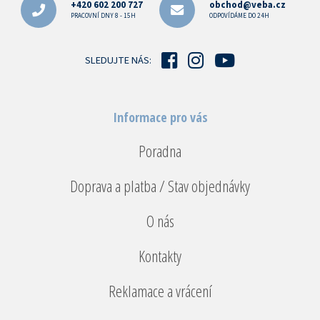
p
+420 602 200 727
obchod@veba.cz
a
PRACOVNÍ DNY 8 - 15H
ODPOVÍDÁME DO 24H
t
í
SLEDUJTE NÁS:
Informace pro vás
Poradna
Doprava a platba / Stav objednávky
O nás
Kontakty
Reklamace a vrácení