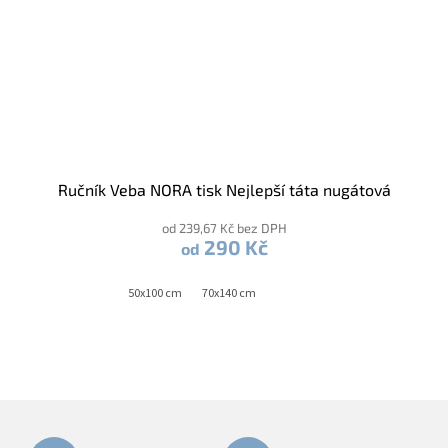
Ručník Veba NORA tisk Nejlepší táta nugátová
od 239,67 Kč bez DPH
290 Kč
od
50x100 cm
70x140 cm
Z
á