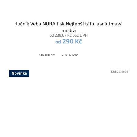
Ručník Veba NORA tisk Nejlepší táta jasná tmavá
modrá
od 239,67 Kč bez DPH
290 Kč
od
50x100 cm
70x140 cm
Kód:
2018064
Novinka