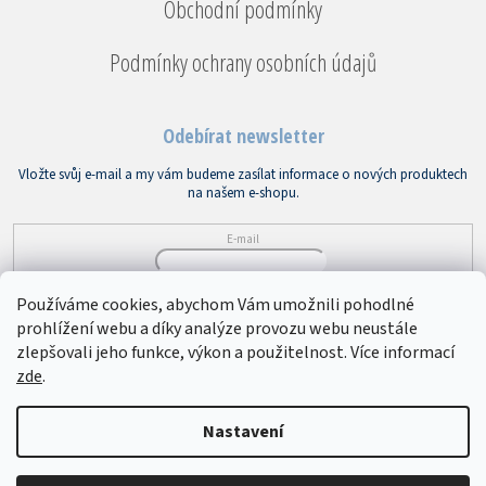
Obchodní podmínky
Podmínky ochrany osobních údajů
Odebírat newsletter
Vložte svůj e-mail a my vám budeme zasílat informace o nových produktech
na našem e-shopu.
E-mail
Vložením e-mailu souhlasíte s
podmínkami ochrany osobních údajů
Používáme cookies, abychom Vám umožnili pohodlné
prohlížení webu a díky analýze provozu webu neustále
PŘIHLÁSIT SE
zlepšovali jeho funkce, výkon a použitelnost. Více informací
zde
.
Copyright 2026
Bytový textil VEBA
. Všechna práva vyhrazena.
Upravit
Nastavení
nastavení cookies