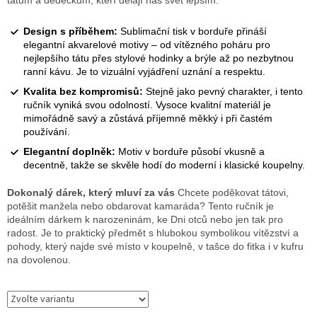
tátům a dědečkům, kteří dělají náš svět lepším.
Design s příběhem:
Sublimační tisk v borduře přináší
elegantní akvarelové motivy – od vítězného poháru pro
nejlepšího tátu přes stylové hodinky a brýle až po nezbytnou
ranní kávu. Je to vizuální vyjádření uznání a respektu.
Kvalita bez kompromisů:
Stejně jako pevný charakter, i tento
ručník vyniká svou odolností. Vysoce kvalitní materiál je
mimořádně savý a zůstává příjemně měkký i při častém
používání.
Elegantní doplněk:
Motiv v borduře působí vkusně a
decentně, takže se skvěle hodí do moderní i klasické koupelny.
Dokonalý dárek, který mluví za vás
Chcete poděkovat tátovi,
potěšit manžela nebo obdarovat kamaráda? Tento ručník je
ideálním dárkem k narozeninám, ke Dni otců nebo jen tak pro
radost. Je to praktický předmět s hlubokou symbolikou vítězství a
pohody, který najde své místo v koupelně, v tašce do fitka i v kufru
na dovolenou.