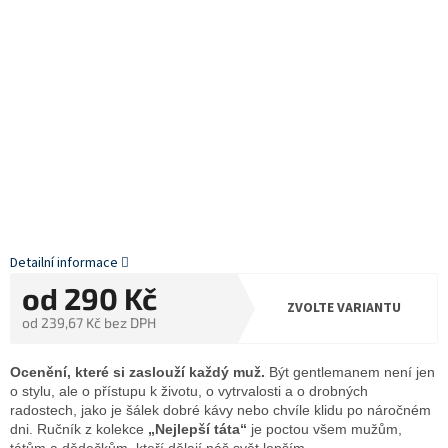
Detailní informace
od
290 Kč
ZVOLTE VARIANTU
od
239,67 Kč
bez DPH
Měrná
cena:
Ocenění, které si zaslouží každý muž.
Být gentlemanem není jen
o stylu, ale o přístupu k životu, o vytrvalosti a o drobných
radostech, jako je šálek dobré kávy nebo chvíle klidu po náročném
dni. Ručník z kolekce
„Nejlepší táta“
je poctou všem mužům,