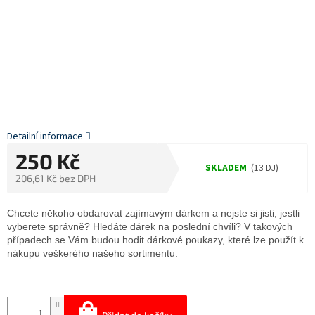
Detailní informace
250 Kč
SKLADEM
(13 DJ)
206,61 Kč bez DPH
Měrná
cena:
Chcete někoho obdarovat zajímavým dárkem a nejste si jisti, jestli
vyberete správně? Hledáte dárek na poslední chvíli? V takových
případech se Vám budou hodit dárkové poukazy, které lze použít k
nákupu veškerého našeho sortimentu.