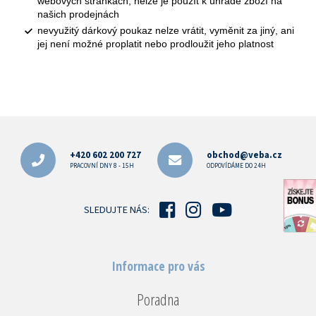
webových stránkách, nelze je použít k úhradě zboží na
našich prodejnách
nevyužitý dárkový poukaz nelze vrátit, vyměnit za jiný, ani
jej není možné proplatit nebo prodloužit jeho platnost
Z
á
p
+420 602 200 727
obchod@veba.cz
a
PRACOVNÍ DNY 8 - 15H
ODPOVÍDÁME DO 24H
t
í
SLEDUJTE NÁS:
Informace pro vás
Poradna