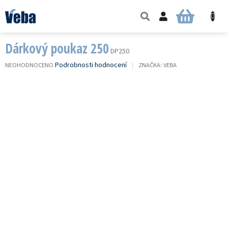
Přejít
na
NÁKUPNÍ
obsah
KOŠÍK
Dárkový poukaz 250
DP250
PRŮMĚRNÉ
Podrobnosti hodnocení
NEOHODNOCENO
ZNAČKA:
VEBA
HODNOCENÍ
PRODUKTU
JE
0,0
Z
5
HVĚZDIČEK.