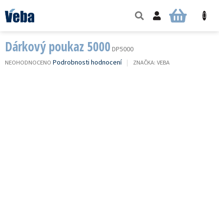
Přejít
na
NÁKUPNÍ
obsah
KOŠÍK
Dárkový poukaz 5000
DP5000
PRŮMĚRNÉ
Podrobnosti hodnocení
NEOHODNOCENO
ZNAČKA:
VEBA
HODNOCENÍ
PRODUKTU
JE
0,0
Z
5
HVĚZDIČEK.