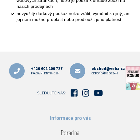
webových stránkách, nelze je použít k úhradě zboží na
našich prodejnách
nevyužitý dárkový poukaz nelze vrátit, vyměnit za jiný, ani
jej není možné proplatit nebo prodloužit jeho platnost
Z
á
p
+420 602 200 727
obchod@veba.cz
a
PRACOVNÍ DNY 8 - 15H
ODPOVÍDÁME DO 24H
t
í
SLEDUJTE NÁS:
Informace pro vás
Poradna