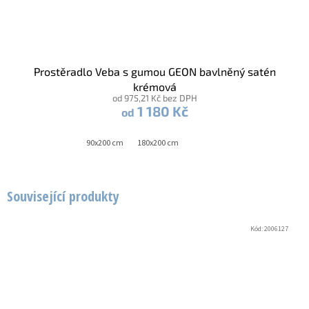
Prostěradlo Veba s gumou GEON bavlněný satén
krémová
od 975,21 Kč bez DPH
1 180 Kč
od
90x200 cm
180x200 cm
Související produkty
Kód:
2006127