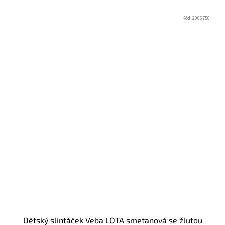
Kód:
2006750
Dětský slintáček Veba LOTA smetanová se žlutou