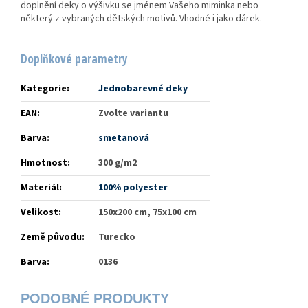
doplnění deky o výšivku se jménem Vašeho miminka nebo
některý z vybraných dětských motivů. Vhodné i jako dárek.
Doplňkové parametry
Kategorie
:
Jednobarevné deky
EAN
:
Zvolte variantu
Barva
:
smetanová
Hmotnost
:
300 g/m2
Materiál
:
100% polyester
Velikost
:
150x200 cm, 75x100 cm
Země původu
:
Turecko
Barva
:
0136