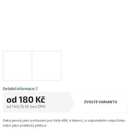
Detailní informace
od
180 Kč
ZVOLTE VARIANTU
od
148,76 Kč
bez DPH
Měrná
cena:
Deka jemná jako pohlazení pro Vaše dítě, k televizi, k odpoledním odpočinku
nebo jako praktický přehoz.