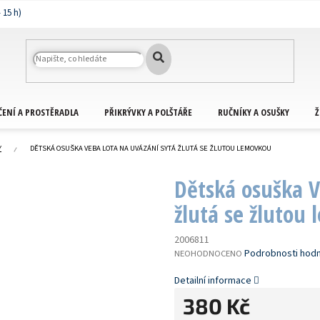
ČENÍ A PROSTĚRADLA
PŘIKRÝVKY A POLŠTÁŘE
RUČNÍKY A OSUŠKY
Ž
Y
DĚTSKÁ OSUŠKA VEBA LOTA NA UVÁZÁNÍ SYTÁ ŽLUTÁ SE ŽLUTOU LEMOVKOU
Dětská osuška V
žlutá se žlutou
2006811
PRŮMĚRNÉ
Podrobnosti hod
NEOHODNOCENO
HODNOCENÍ
PRODUKTU
Detailní informace
JE
380 Kč
0,0
Z