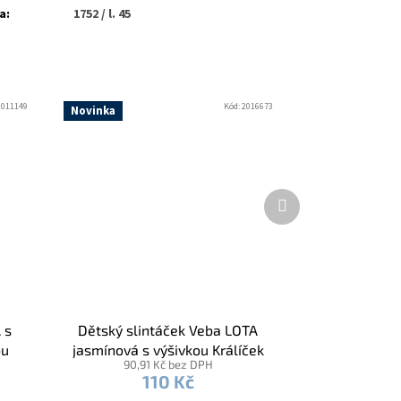
a
:
1752 / l. 45
2011149
Kód:
2016673
Novinka
Další
produkt
 s
Dětský slintáček Veba LOTA
ou
jasmínová s výšivkou Králíček
90,91 Kč bez DPH
.
ušáček růžová lemovka
110 Kč