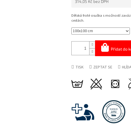
314,05 Kč bez DPH
5
HVĚZDIČEK.
Měrná
cena:
Dětská froté osuška s možností zaváz
cestách.
Přidat do k
TISK
ZEPTAT SE
HLÍD