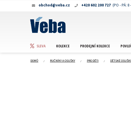
Přejít
obchod@veba.cz
+420 602 200 727
na
obsah
KOLEKCE
PRODEJNÍ KOLEKCE
POVLE
SLEVA
DOMŮ
RUČNÍKY A OSUŠKY
PRO DĚTI
DĚTSKÉ OSUŠK