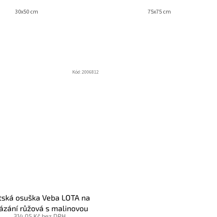
30x50 cm
75x75 cm
Kód:
2006812
tská osuška Veba LOTA na
ázání růžová s malinovou
314,05 Kč bez DPH