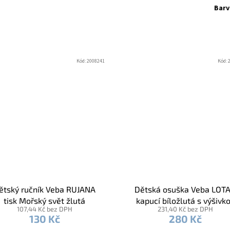
Barv
Kód:
2008241
Kód:
ětský ručník Veba RUJANA
Dětská osuška Veba LOTA
tisk Mořský svět žlutá
kapucí bíložlutá s výšivk
107,44 Kč bez DPH
231,40 Kč bez DPH
Pastelka žlutá lemovka I
130 Kč
280 Kč