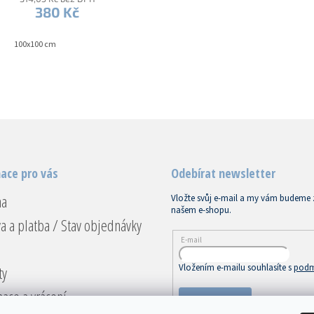
lemovkou
380 Kč
100x100 cm
ace pro vás
Odebírat newsletter
na
Vložte svůj e-mail a my vám budeme 
našem e-shopu.
a a platba / Stav objednávky
E-mail
Vložením e-mailu souhlasíte s
podm
ty
ace a vrácení
PŘIHLÁSIT SE