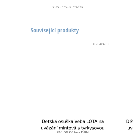
25x25 cm - slintáček
Související produkty
Kód:
2006813
Dětská osuška Veba LOTA na
Dě
uvázání mintová s tyrkysovou
uv
314,05 Kč bez DPH