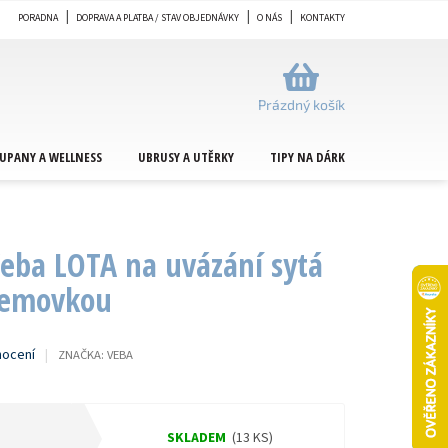
PORADNA
DOPRAVA A PLATBA / STAV OBJEDNÁVKY
O NÁS
KONTAKTY
NÁKUPNÍ
KOŠÍK
Prázdný košík
UPANY A WELLNESS
UBRUSY A UTĚRKY
TIPY NA DÁRKY
METRÁŽ
eba LOTA na uvázání sytá
 lemovkou
nocení
ZNAČKA:
VEBA
SKLADEM
(13 KS)