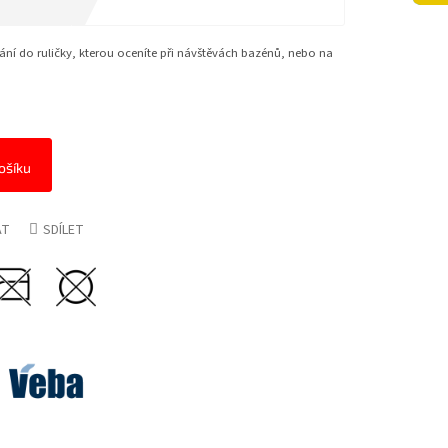
ání do ruličky, kterou oceníte při návštěvách bazénů, nebo na
ošíku
AT
SDÍLET