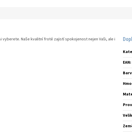
Dop
 vyberete. Naše kvalitní froté zajistí spokojenost nejen Vaši, ale i
Kate
EAN
:
Barv
Hmo
Mate
Prov
Veli
Zem