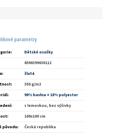
lňkové parametry
gorie
:
Dětské osušky
8590399030112
a
:
žlutá
tnost
:
350 g/m2
riál
:
90% bavlna + 10% polyester
edení
:
s lemovkou, bez výšivky
kost
:
100x100 cm
ě původu
:
Česká republika