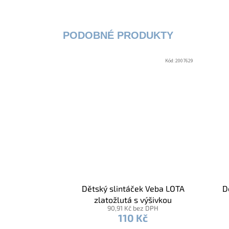
Kód:
2007629
Dětský slintáček Veba LOTA
D
zlatožlutá s výšivkou
90,91 Kč bez DPH
Pastelka žlutá lemovka
110 Kč