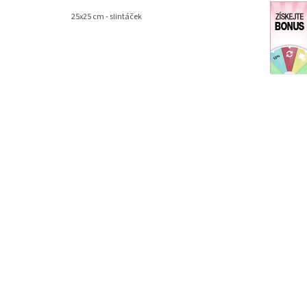
25x25 cm - slintáček