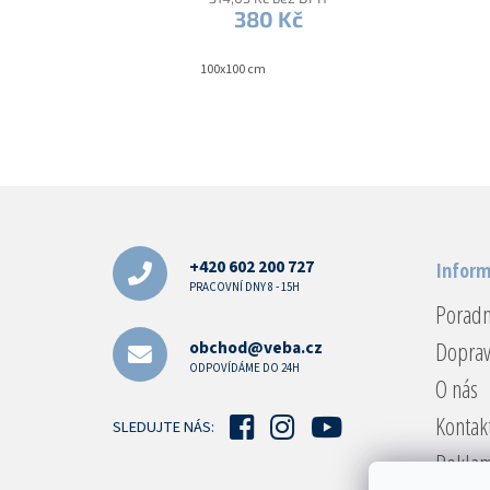
lemovkou
380 Kč
100x100 cm
Z
á
p
a
+420 602 200 727
Inform
t
PRACOVNÍ DNY 8 - 15H
Porad
í
Doprav
obchod@veba.cz
ODPOVÍDÁME DO 24H
O nás
Kontak
SLEDUJTE NÁS:
Reklam