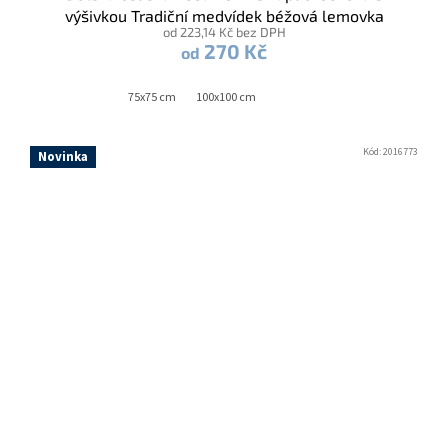
výšivkou Tradiční medvídek béžová lemovka
od 223,14 Kč bez DPH
270 Kč
od
75x75 cm
100x100 cm
Kód:
2016773
Novinka