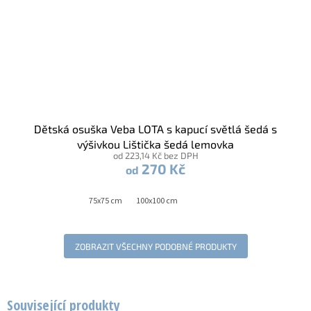
Dětská osuška Veba LOTA s kapucí světlá šedá s
výšivkou Lištička šedá lemovka
od 223,14 Kč bez DPH
270 Kč
od
75x75 cm
100x100 cm
ZOBRAZIT VŠECHNY PODOBNÉ PRODUKTY
Související produkty