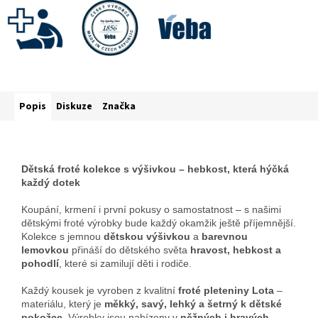
Popis
Diskuze
Značka
Dětská froté kolekce s výšivkou – hebkost, která hýčká
každý dotek
Koupání, krmení i první pokusy o samostatnost – s našimi
dětskými froté výrobky bude každý okamžik ještě příjemnější.
Kolekce s jemnou
dětskou výšivkou
a
barevnou
lemovkou
přináší do dětského světa
hravost, hebkost a
pohodlí
, které si zamilují děti i rodiče.
Každý kousek je vyroben z kvalitní
froté pleteniny Lota
–
materiálu, který je
měkký, savý, lehký a šetrný k dětské
pokožce
. Výrobky jsou nabízeny v
něžných i hravých