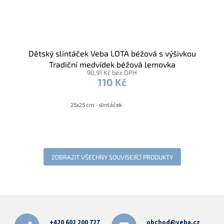
Dětský slintáček Veba LOTA béžová s výšivkou
Tradiční medvídek béžová lemovka
90,91 Kč bez DPH
110 Kč
25x25 cm - slintáček
ZOBRAZIT VŠECHNY SOUVISEJÍCÍ PRODUKTY
Z
á
p
+420 602 200 727
obchod@veba.cz