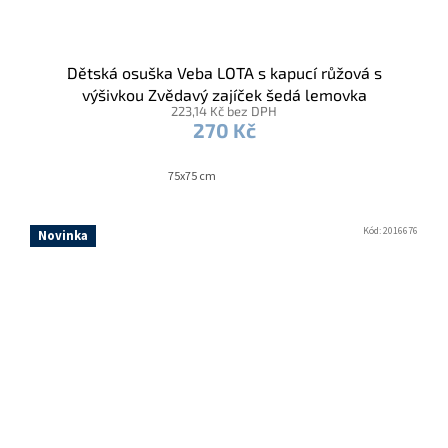
Dětská osuška Veba LOTA s kapucí růžová s
výšivkou Zvědavý zajíček šedá lemovka
223,14 Kč bez DPH
270 Kč
75x75 cm
Kód:
2016676
Novinka