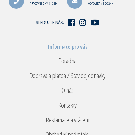
a
PRACOVNÍ DNY 8 - 15H
ODPOVÍDÁME DO 24H
t
í
SLEDUJTE NÁS:
Informace pro vás
Poradna
Doprava a platba / Stav objednávky
O nás
Kontakty
Reklamace a vrácení
Obchodní podmínky