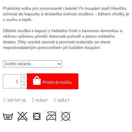
Praktická volba pro novorozeně i batole! Po koupání stačí hlavičku
schovat do kapucky a drobečka ovinout osuškou – během chvilky je
v suchu a teple.
Dětská osuška s kapucí z hebkého froté s barevnou lemovkou a
něžnou výšivkou přináší dokonalé pohodlí a jistotu měkkého
doteku. Díky vysoké savosti a jemnosti materiálu se stane
nepostradatelným pomocníkem při každém koupání.
Přidat do košíku
ZEPTAT SE
HLÍDAT
SDÍLET