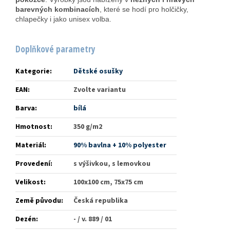
barevných kombinacích
, které se hodí pro holčičky,
chlapečky i jako unisex volba.
Doplňkové parametry
Kategorie
:
Dětské osušky
EAN
:
Zvolte variantu
Barva
:
bílá
Hmotnost
:
350 g/m2
Materiál
:
90% bavlna + 10% polyester
Provedení
:
s výšivkou, s lemovkou
Velikost
:
100x100 cm, 75x75 cm
Země původu
:
Česká republika
Dezén
:
- / v. 889 / 01