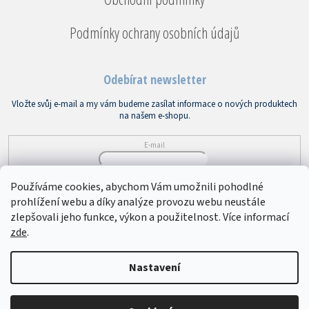
Podmínky ochrany osobních údajů
Odebírat newsletter
Vložte svůj e-mail a my vám budeme zasílat informace o nových produktech
na našem e-shopu.
E-mail
Vložením e-mailu souhlasíte s
podmínkami ochrany osobních údajů
Používáme cookies, abychom Vám umožnili pohodlné
prohlížení webu a díky analýze provozu webu neustále
PŘIHLÁSIT SE
zlepšovali jeho funkce, výkon a použitelnost. Více informací
zde
.
Copyright 2026
Bytový textil VEBA
. Všechna práva vyhrazena.
Upravit
Nastavení
nastavení cookies