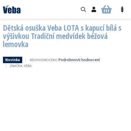
Přejít
na
NÁKUPNÍ
obsah
KOŠÍK
Dětská osuška Veba LOTA s kapucí bílá s
výšivkou Tradiční medvídek béžová
lemovka
PRŮMĚRNÉ
Podrobnosti hodnocení
NEOHODNOCENO
Novinka
HODNOCENÍ
ZNAČKA:
VEBA
PRODUKTU
JE
0,0
Z
5
HVĚZDIČEK.