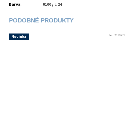
Barva
:
0100 / l. 24
Kód:
2016671
Novinka