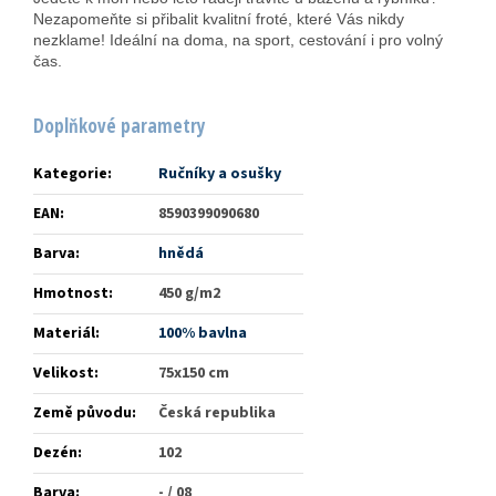
Nezapomeňte si přibalit kvalitní froté, které Vás nikdy
nezklame! Ideální na doma, na sport, cestování i pro volný
čas.
Doplňkové parametry
Kategorie
:
Ručníky a osušky
EAN
:
8590399090680
Barva
:
hnědá
Hmotnost
:
450 g/m2
Materiál
:
100% bavlna
Velikost
:
75x150 cm
Země původu
:
Česká republika
Dezén
:
102
Barva
:
- / 08