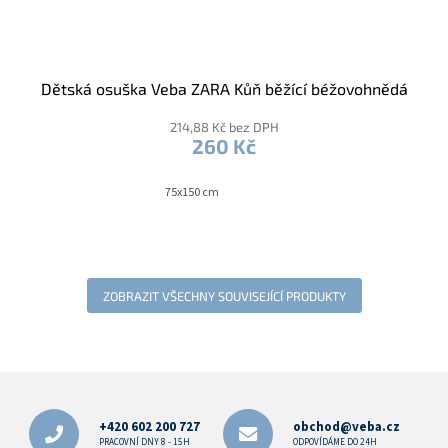
Dětská osuška Veba ZARA Kůň běžící béžovohnědá
214,88 Kč bez DPH
260 Kč
75x150 cm
ZOBRAZIT VŠECHNY SOUVISEJÍCÍ PRODUKTY
Z
á
p
+420 602 200 727
obchod@veba.cz
a
PRACOVNÍ DNY 8 - 15H
ODPOVÍDÁME DO 24H