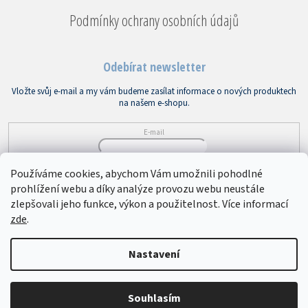
Podmínky ochrany osobních údajů
Odebírat newsletter
Vložte svůj e-mail a my vám budeme zasílat informace o nových produktech
na našem e-shopu.
E-mail
Vložením e-mailu souhlasíte s
podmínkami ochrany osobních údajů
Používáme cookies, abychom Vám umožnili pohodlné
prohlížení webu a díky analýze provozu webu neustále
PŘIHLÁSIT SE
zlepšovali jeho funkce, výkon a použitelnost. Více informací
zde
.
Copyright 2026
Bytový textil VEBA
. Všechna práva vyhrazena.
Upravit
Nastavení
nastavení cookies
Souhlasím
Vytvořil Shoptet