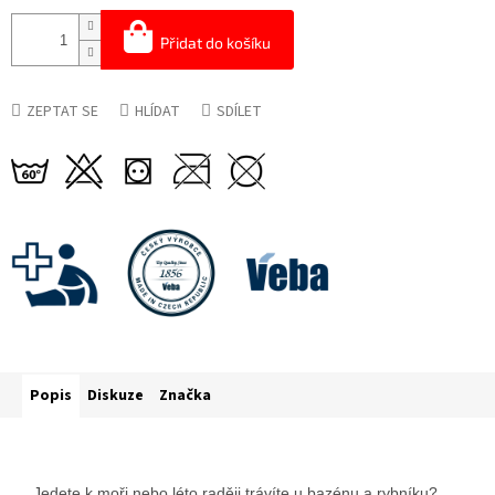
Přidat do košíku
ZEPTAT SE
HLÍDAT
SDÍLET
Popis
Diskuze
Značka
Jedete k moři nebo léto raději trávíte u bazénu a rybníku?