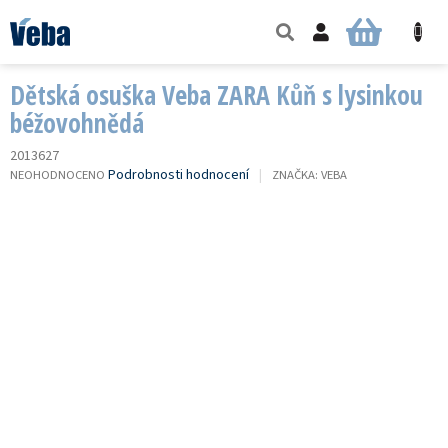
Přejít
na
NÁKUPNÍ
obsah
KOŠÍK
Dětská osuška Veba ZARA Kůň s lysinkou
béžovohnědá
2013627
PRŮMĚRNÉ
Podrobnosti hodnocení
NEOHODNOCENO
ZNAČKA:
VEBA
HODNOCENÍ
PRODUKTU
JE
0,0
Z
5
HVĚZDIČEK.