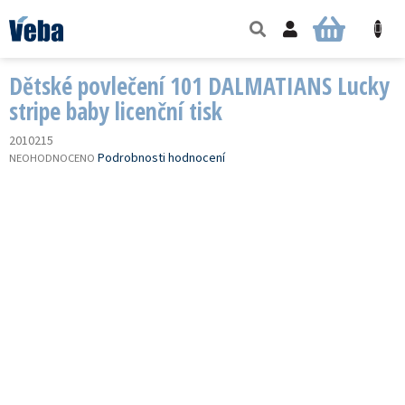
Přejít
na
NÁKUPNÍ
obsah
KOŠÍK
Dětské povlečení 101 DALMATIANS Lucky
stripe baby licenční tisk
2010215
PRŮMĚRNÉ
Podrobnosti hodnocení
NEOHODNOCENO
HODNOCENÍ
PRODUKTU
JE
0,0
Z
5
HVĚZDIČEK.