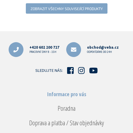
ZOBRAZIT VŠECHNY SOUVISEJÍCÍ PRODUKTY
Z
á
p
+420 602 200 727
obchod@veba.cz
a
PRACOVNÍ DNY 8 - 15H
ODPOVÍDÁME DO 24H
t
í
SLEDUJTE NÁS:
Informace pro vás
Poradna
Doprava a platba / Stav objednávky