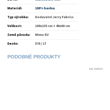
Materiál
:
100% bavlna
Typ výrobku
:
Dodavatel Jerry Fabrics
Velikost
:
100x135 cm + 40x60 cm
Země původu
:
Mimo EU
Dezén
:
570 / LT
Kód:
2008414