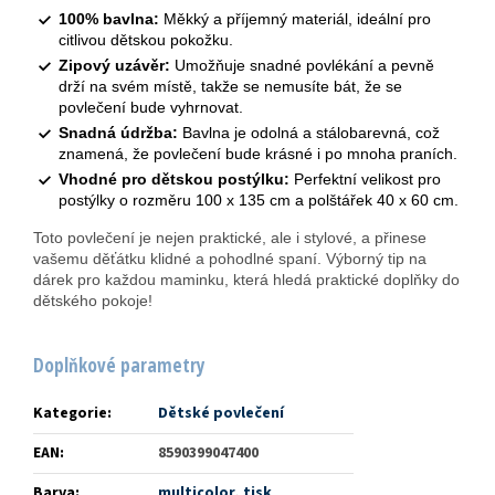
100% bavlna:
Měkký a příjemný materiál, ideální pro
citlivou dětskou pokožku.
Zipový uzávěr:
Umožňuje snadné povlékání a pevně
drží na svém místě, takže se nemusíte bát, že se
povlečení bude vyhrnovat.
Snadná údržba:
Bavlna je odolná a stálobarevná, což
znamená, že povlečení bude krásné i po mnoha praních.
Vhodné pro dětskou postýlku:
Perfektní velikost pro
postýlky o rozměru 100 x 135 cm a polštářek 40 x 60 cm.
Toto povlečení je nejen praktické, ale i stylové, a přinese
vašemu děťátku klidné a pohodlné spaní. Výborný tip na
dárek pro každou maminku, která hledá praktické doplňky do
dětského pokoje!
Doplňkové parametry
Kategorie
:
Dětské povlečení
EAN
:
8590399047400
Barva
:
multicolor
,
tisk