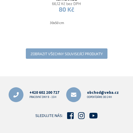
66,12 Kč bez DPH
80 Kč
30x50 cm
ZOBRAZIT VŠECHNY SOUVISEJÍCÍ PRODUKTY
Z
á
p
+420 602 200 727
obchod@veba.cz
a
PRACOVNÍ DNY 8 - 15H
ODPOVÍDÁME DO 24H
t
í
SLEDUJTE NÁS: