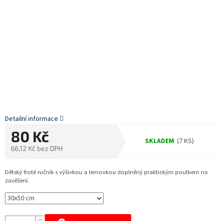
Detailní informace
80 Kč
SKLADEM
(7 KS)
66,12 Kč bez DPH
Měrná
cena:
Dětský froté ručník s výšivkou a lemovkou doplněný praktickým poutkem na
zavěšení.