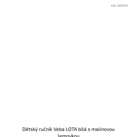
Kód:
2008543
Dětský ručník Veba LOTA bílá s malinovou
lemovkou