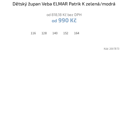
Dětský župan Veba ELMAR Patrik K zelená/modrá
od 818,18 Kč bez DPH
990 Kč
od
116
128
140
152
164
Kód:
2007873