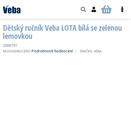
Přejít
na
NÁKUPNÍ
obsah
KOŠÍK
Dětský ručník Veba LOTA bílá se zelenou
lemovkou
2006797
PRŮMĚRNÉ
Podrobnosti hodnocení
NEOHODNOCENO
ZNAČKA:
VEBA
HODNOCENÍ
PRODUKTU
JE
0,0
Z
5
HVĚZDIČEK.