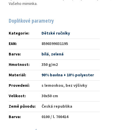
Vašeho miminka.
Doplňkové parametry
Kategorie
:
Dětské ručníky
EAN
:
8590399031195
Barva
:
bílá
,
zelená
Hmotnost
:
350 g/m2
Materiál
:
90% bavlna + 10% polyester
Provedení
:
s lemovkou, bez výšivky
Velikost
:
30x50 cm
Země původu
:
Česká republika
Barva
:
0100 / l. 700414