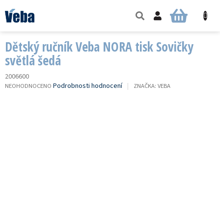
Přejít
na
NÁKUPNÍ
obsah
KOŠÍK
Dětský ručník Veba NORA tisk Sovičky
světlá šedá
2006600
PRŮMĚRNÉ
Podrobnosti hodnocení
NEOHODNOCENO
ZNAČKA:
VEBA
HODNOCENÍ
PRODUKTU
JE
0,0
Z
5
HVĚZDIČEK.