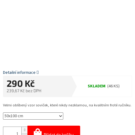
Detailní informace
290 Kč
SKLADEM
(46 KS)
239,67 Kč bez DPH
Měrná
cena:
Velmi oblíbený vzor soviček, které nikdy nezklamou, na kvalitním froté ručníku.
Přidat do košíku