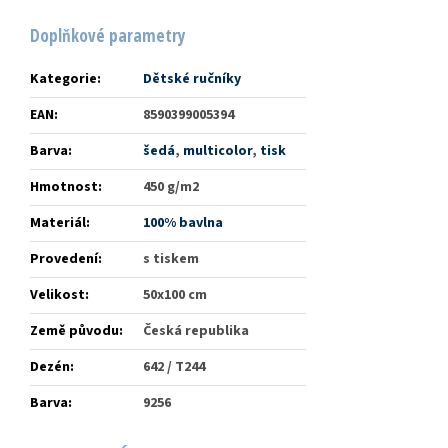
Doplňkové parametry
Kategorie
:
Dětské ručníky
EAN
:
8590399005394
Barva
:
šedá
,
multicolor
,
tisk
Hmotnost
:
450 g/m2
Materiál
:
100% bavlna
Provedení
:
s tiskem
Velikost
:
50x100 cm
Země původu
:
Česká republika
Dezén
:
642 / T244
Barva
:
9256