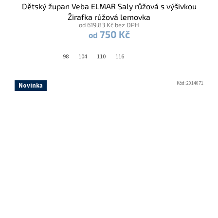
Dětský župan Veba ELMAR Saly růžová s výšivkou
Žirafka růžová lemovka
od 619,83 Kč bez DPH
750 Kč
od
98
104
110
116
Kód:
2014071
Novinka