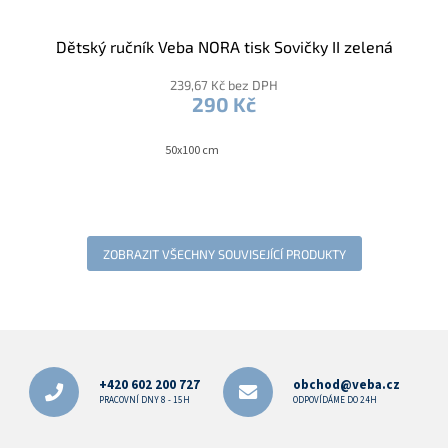
Dětský ručník Veba NORA tisk Sovičky II zelená
239,67 Kč bez DPH
290 Kč
50x100 cm
ZOBRAZIT VŠECHNY SOUVISEJÍCÍ PRODUKTY
Z
á
p
+420 602 200 727
obchod@veba.cz
a
PRACOVNÍ DNY 8 - 15H
ODPOVÍDÁME DO 24H
t