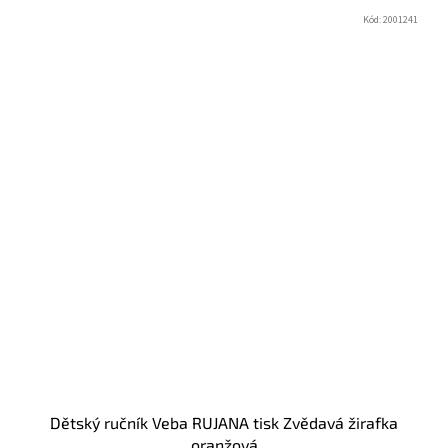
Kód:
2001241
Dětský ručník Veba RUJANA tisk Zvědavá žirafka
oranžová