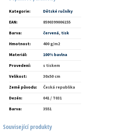
Kategorie
:
Dětské ručníky
EAN
:
8590399006155
Barva
:
červená
,
tisk
Hmotnost
:
400 g/m2
Materiál
:
100% bavlna
Provedení
:
s tiskem
Velikost
:
30x50 cm
Země původu
:
Česká republika
Dezén
:
041 / T031
Barva
:
3551
Související produkty