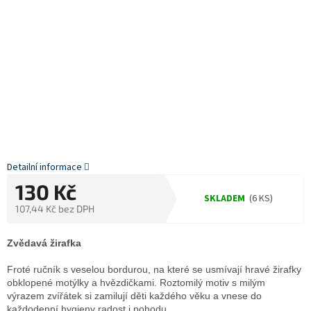
Detailní informace
130 Kč
SKLADEM
(6 KS)
107,44 Kč bez DPH
Měrná
cena:
Zvědavá žirafka
Froté ručník s veselou bordurou, na které se usmívají hravé žirafky
obklopené motýlky a hvězdičkami. Roztomilý motiv s milým
výrazem zvířátek si zamilují děti každého věku a vnese do
každodenní hygieny radost i pohodu.