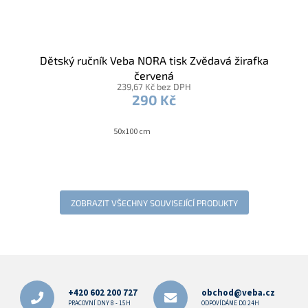
Dětský ručník Veba NORA tisk Zvědavá žirafka
červená
239,67 Kč bez DPH
290 Kč
50x100 cm
ZOBRAZIT VŠECHNY SOUVISEJÍCÍ PRODUKTY
Z
á
p
+420 602 200 727
obchod@veba.cz
a
PRACOVNÍ DNY 8 - 15H
ODPOVÍDÁME DO 24H