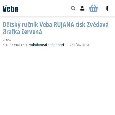
Přejít
na
NÁKUPNÍ
obsah
KOŠÍK
Dětský ručník Veba RUJANA tisk Zvědavá
žirafka červená
2005201
PRŮMĚRNÉ
Podrobnosti hodnocení
NEOHODNOCENO
ZNAČKA:
VEBA
HODNOCENÍ
PRODUKTU
JE
0,0
Z
5
HVĚZDIČEK.