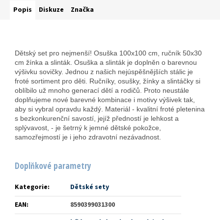
Popis
Diskuze
Značka
Dětský set pro nejmenší! Osuška 100x100 cm, ručník 50x30
cm žínka a slinták. Osuška a slinták je doplněn o barevnou
výšivku sovičky. Jednou z našich nejúspěšnějších stálic je
froté sortiment pro děti. Ručníky, osušky, žínky a slintáčky si
oblíbilo už mnoho generací dětí a rodičů. Proto neustále
doplňujeme nové barevné kombinace i motivy výšivek tak,
aby si vybral opravdu každý. Materiál - kvalitní froté pletenina
s bezkonkurenční savostí, jejíž předností je lehkost a
splývavost, - je šetrný k jemné dětské pokožce,
samozřejmostí je i jeho zdravotní nezávadnost.
Doplňkové parametry
Kategorie
:
Dětské sety
EAN
:
8590399031300