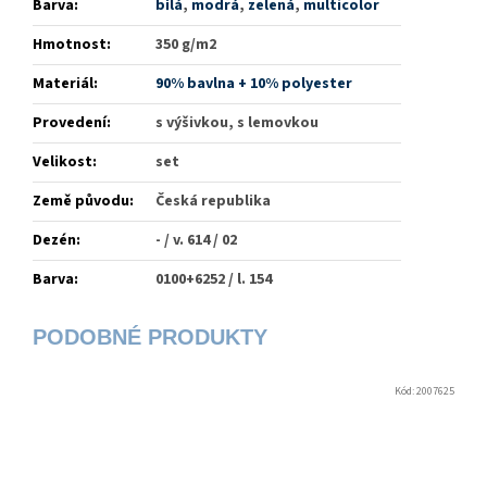
Barva
:
bílá
,
modrá
,
zelená
,
multicolor
Hmotnost
:
350 g/m2
Materiál
:
90% bavlna + 10% polyester
Provedení
:
s výšivkou, s lemovkou
Velikost
:
set
Země původu
:
Česká republika
Dezén
:
- / v. 614 / 02
Barva
:
0100+6252 / l. 154
Kód:
2007625