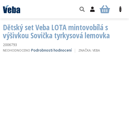
Přejít
na
NÁKUPNÍ
obsah
KOŠÍK
Dětský set Veba LOTA mintovobílá s
výšivkou Sovička tyrkysová lemovka
2006793
PRŮMĚRNÉ
Podrobnosti hodnocení
NEOHODNOCENO
ZNAČKA:
VEBA
HODNOCENÍ
PRODUKTU
JE
0,0
Z
5
HVĚZDIČEK.