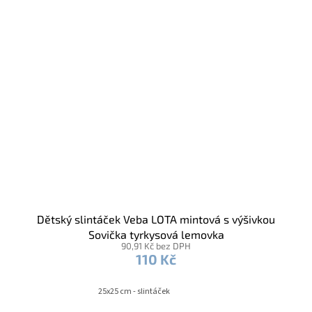
Dětský slintáček Veba LOTA mintová s výšivkou
Sovička tyrkysová lemovka
90,91 Kč bez DPH
110 Kč
25x25 cm - slintáček