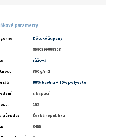
lňkové parametry
gorie
:
Dětské župany
8590399069808
a
:
růžová
tnost
:
350 g/m2
riál
:
90% bavlna + 10% polyester
edení
:
s kapucí
kost
:
152
ě původu
:
Česká republika
a
:
3455