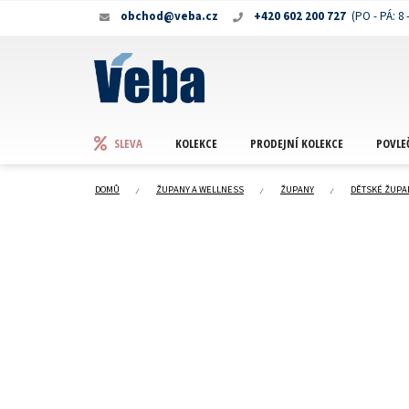
Přejít
obchod@veba.cz
+420 602 200 727
na
obsah
KOLEKCE
PRODEJNÍ KOLEKCE
POVLE
SLEVA
DOMŮ
ŽUPANY A WELLNESS
ŽUPANY
DĚTSKÉ ŽUPA