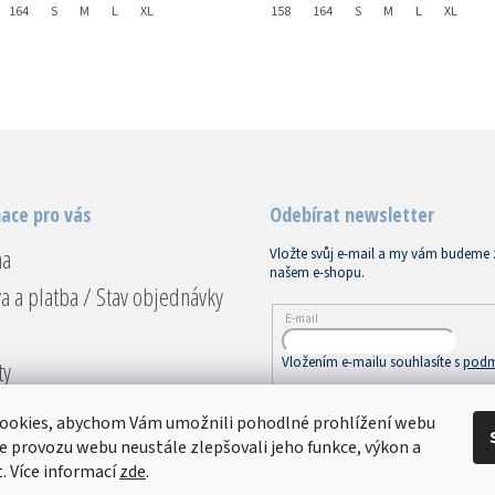
164
S
M
L
XL
158
164
S
M
L
XL
ace pro vás
Odebírat newsletter
na
Vložte svůj e-mail a my vám budeme 
našem e-shopu.
a a platba / Stav objednávky
E-mail
Vložením e-mailu souhlasíte s
podm
ty
ace a vrácení
PŘIHLÁSIT SE
ookies, abychom Vám umožnili pohodlné prohlížení webu
dní podmínky
ze provozu webu neustále zlepšovali jeho funkce, výkon a
. Více informací
zde
.
ky ochrany osobních údajů