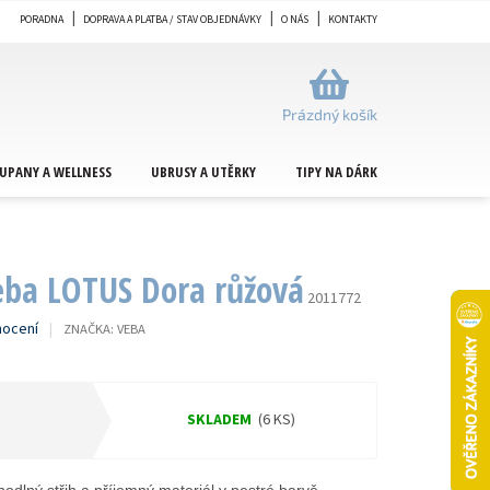
PORADNA
DOPRAVA A PLATBA / STAV OBJEDNÁVKY
O NÁS
KONTAKTY
NÁKUPNÍ
KOŠÍK
Prázdný košík
UPANY A WELLNESS
UBRUSY A UTĚRKY
TIPY NA DÁRKY
METRÁŽ
eba LOTUS Dora růžová
2011772
nocení
ZNAČKA:
VEBA
SKLADEM
(6 KS)