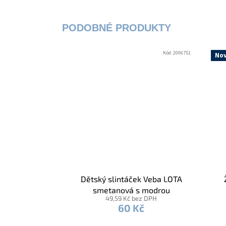
Kód:
2006751
Nov
Dětský slintáček Veba LOTA
smetanová s modrou
49,59 Kč bez DPH
lemovkou
60 Kč