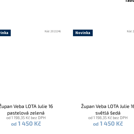
Tabu
Kód:
2013246
Kód:
inka
Novinka
Župan Veba LOTA Julie 16
Župan Veba LOTA Julie 1
pastelová zelená
světlá šedá
od 1 198,35 Kč bez DPH
od 1 198,35 Kč bez DPH
1 450 Kč
1 450 Kč
od
od