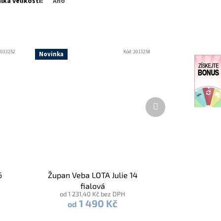
lka velikostí
:
Ano
2013252
Kód:
2013258
Novinka
Další
produkt
6
Župan Veba LOTA Julie 14
fialová
od 1 231,40 Kč bez DPH
1 490 Kč
od