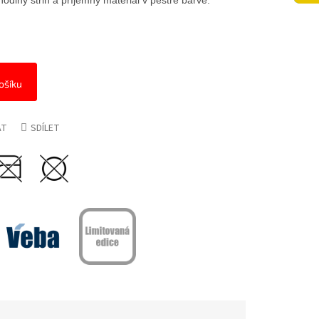
odlný střih a příjemný materiál v pestré barvě.
ošíku
AT
SDÍLET