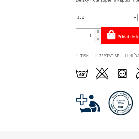
Dětský froté župan s kapucí. Poh
Přidat do k
TISK
ZEPTAT SE
HLÍD