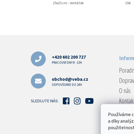
25x25 cm - slintáček
158
Z
á
p
a
+420 602 200 727
Inform
t
PRACOVNÍ DNY 8 - 15H
Porad
í
Doprav
obchod@veba.cz
ODPOVÍDÁME DO 24H
O nás
Kontak
SLEDUJTE NÁS:
Reklam
Používáme c
Obcho
a díky analý
použitelnost
Podmín