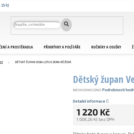
ČENÍ A PROSTĚRADLA
PŘIKRÝVKY A POLŠTÁŘE
RUČNÍKY A OSUŠKY
Ž
NY
DĚTSKÝ ŽUPAN VEBA LOTUS DORA RŮŽOVÁ
Dětský župan V
PRŮMĚRNÉ
Podrobnosti hod
NEOHODNOCENO
HODNOCENÍ
PRODUKTU
Detailní informace
JE
1 220 Kč
0,0
Z
1 008,26 Kč bez DPH
5
HVĚZDIČEK.
Měrná
cena: