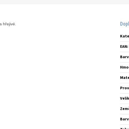
Dop
a hřejivé.
Kate
EAN
:
Barv
Hmo
Mate
Prov
Veli
Zem
Barv