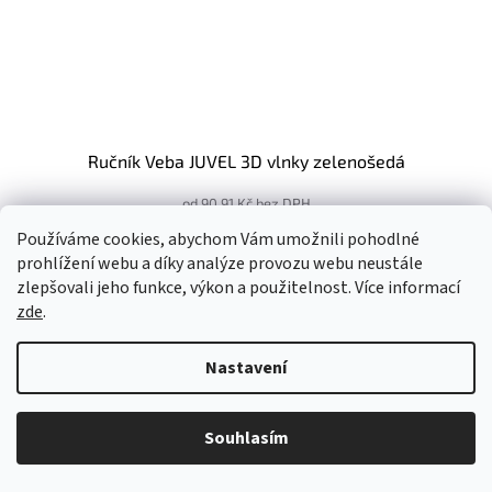
Ručník Veba JUVEL 3D vlnky zelenošedá
od 90,91 Kč bez DPH
110 Kč
od
Používáme cookies, abychom Vám umožnili pohodlné
prohlížení webu a díky analýze provozu webu neustále
30x50 cm
50x100 cm
70x140 cm
zlepšovali jeho funkce, výkon a použitelnost. Více informací
zde
.
Kód:
2018135
Novinka
Nastavení
Souhlasím