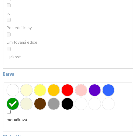
%
Poslední kusy
Limitovaná edice
II.jakost
Barva
meruňková