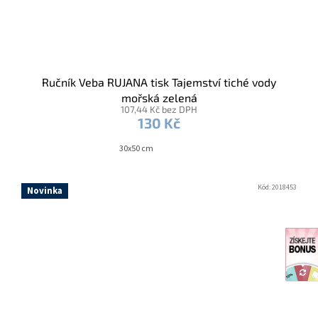
Ručník Veba RUJANA tisk Tajemství tiché vody
mořská zelená
107,44 Kč bez DPH
130 Kč
30x50 cm
Kód:
2018453
Novinka