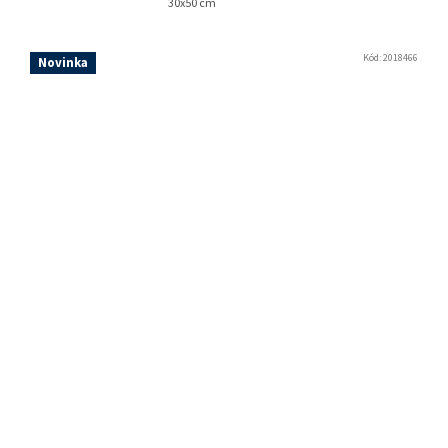
30x50 cm
Kód:
2018466
Novinka