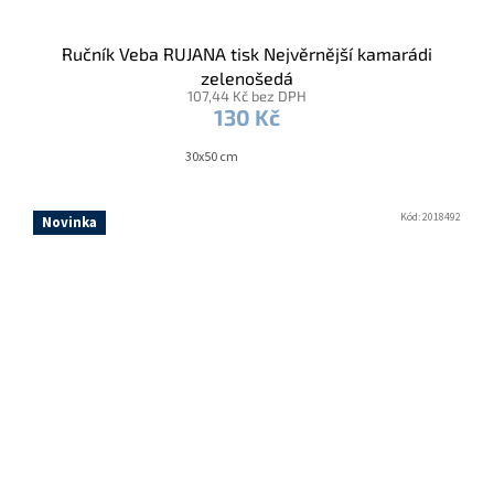
Ručník Veba RUJANA tisk Nejvěrnější kamarádi
zelenošedá
107,44 Kč bez DPH
130 Kč
30x50 cm
Kód:
2018492
Novinka