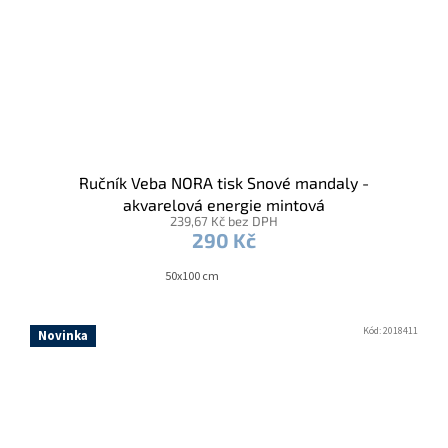
Ručník Veba NORA tisk Snové mandaly -
akvarelová energie mintová
239,67 Kč bez DPH
290 Kč
50x100 cm
Kód:
2018411
Novinka