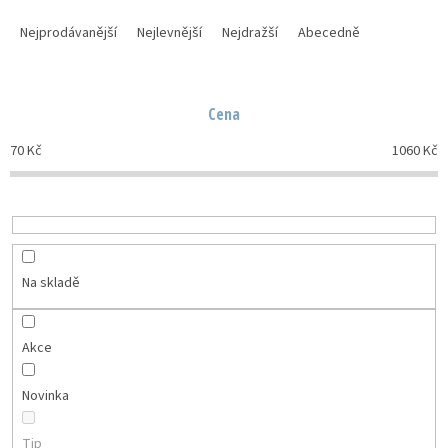
Ř
a
Nejprodávanější
Nejlevnější
Nejdražší
Abecedně
z
e
n
Cena
í
p
70
Kč
1060
Kč
r
o
d
u
k
t
Na skladě
ů
Akce
Novinka
Tip