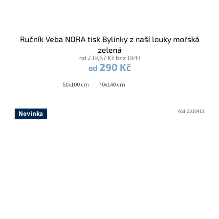
Ručník Veba NORA tisk Bylinky z naší louky mořská
zelená
od 239,67 Kč bez DPH
290 Kč
od
50x100 cm
70x140 cm
Kód:
2018413
Novinka