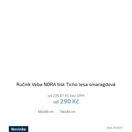
Ručník Veba NORA tisk Ticho lesa smaragdová
od 239,67 Kč bez DPH
290 Kč
od
50x100 cm
70x140 cm
Kód:
2018297
Novinka