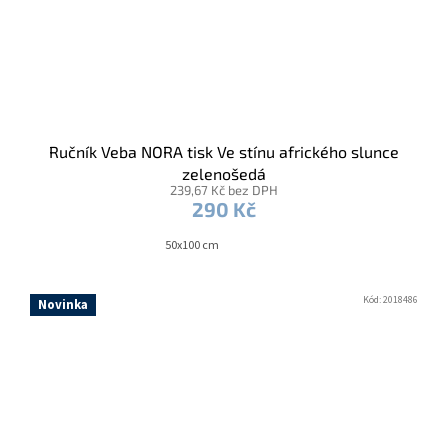
Ručník Veba NORA tisk Ve stínu afrického slunce
zelenošedá
239,67 Kč bez DPH
290 Kč
50x100 cm
Kód:
2018486
Novinka