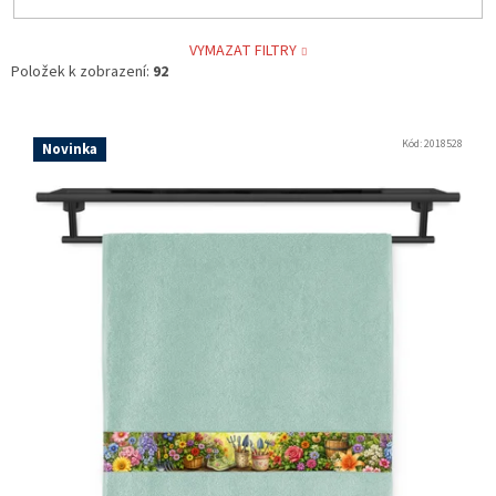
VYMAZAT FILTRY
Položek k zobrazení:
92
V
ý
Kód:
2018528
Novinka
p
i
s
p
r
o
d
u
k
t
ů