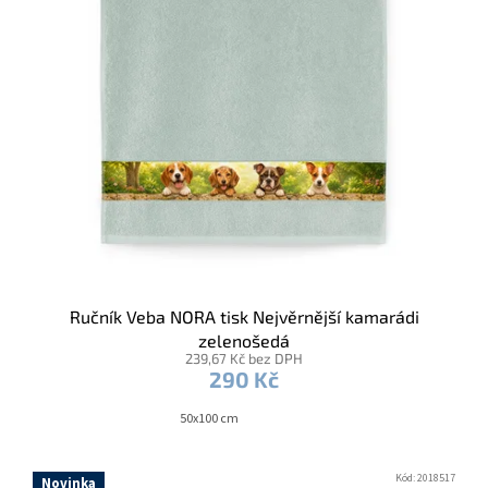
Ručník Veba NORA tisk Nejvěrnější kamarádi
zelenošedá
239,67 Kč bez DPH
290 Kč
50x100 cm
Kód:
2018517
Novinka