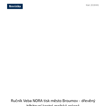
Kód:
2018441
Novinka
Ručník Veba NORA tisk město Broumov - dřevěný
hřbitovní kostel mořská zelená