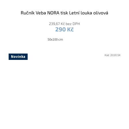
Ručník Veba NORA tisk Letní louka olivová
239,67 Kč bez DPH
290 Kč
50x100 cm
Kód:
2018154
Novinka