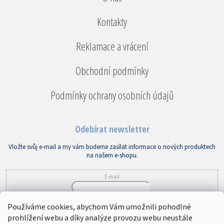
Kontakty
Reklamace a vrácení
Obchodní podmínky
Podmínky ochrany osobních údajů
Odebírat newsletter
Vložte svůj e-mail a my vám budeme zasílat informace o nových produktech
na našem e-shopu.
E-mail
Vložením e-mailu souhlasíte s
podmínkami ochrany osobních údajů
Používáme cookies, abychom Vám umožnili pohodlné
prohlížení webu a díky analýze provozu webu neustále
PŘIHLÁSIT SE