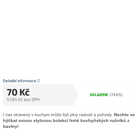
Detailní informace
70 Kč
SKLADEM
(74 KS)
57,85 Kč bez DPH
Měrná
cena:
I čas strávený v kuchyni může být plný radosti a pohody.
Nechte se
hýčkat novou stylovou kolekcí froté kuchyňských ručníků z
bavlny!