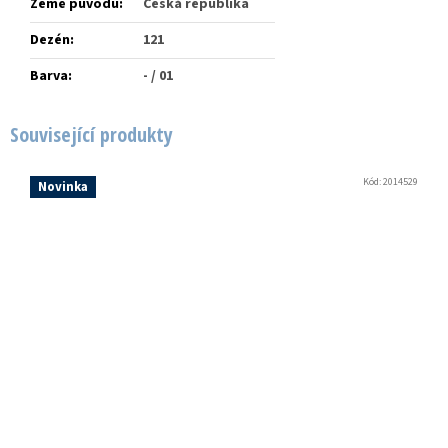
Země původu
:
Česká republika
Dezén
:
121
Barva
:
- / 01
Související produkty
Kód:
2014529
Novinka