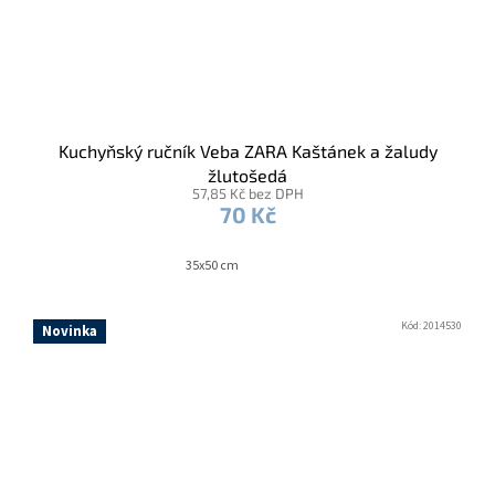
Kuchyňský ručník Veba ZARA Kaštánek a žaludy
žlutošedá
57,85 Kč bez DPH
70 Kč
35x50 cm
Kód:
2014530
Novinka