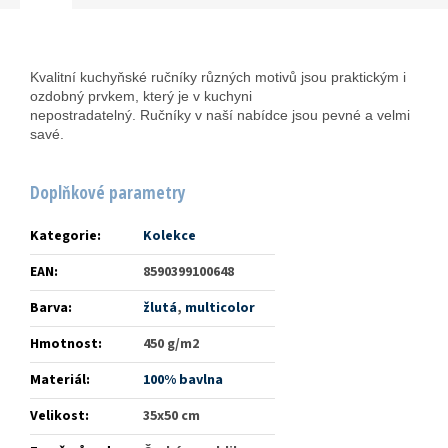
Kvalitní kuchyňské ručníky různých motivů
jsou praktickým i
ozdobný prvkem, který je v kuchyni
nepostradatelný. Ručníky
v naší nabídce jsou pevné a velmi
savé.
Doplňkové parametry
Kategorie
:
Kolekce
EAN
:
8590399100648
Barva
:
žlutá
,
multicolor
Hmotnost
:
450 g/m2
Materiál
:
100% bavlna
Velikost
:
35x50 cm