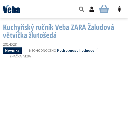
Přejít
na
NÁKUPNÍ
obsah
KOŠÍK
Kuchyňský ručník Veba ZARA Žaludová
větvička žlutošedá
2014528
PRŮMĚRNÉ
Podrobnosti hodnocení
NEOHODNOCENO
Novinka
HODNOCENÍ
ZNAČKA:
VEBA
PRODUKTU
JE
0,0
Z
5
HVĚZDIČEK.