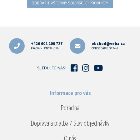
ZOBRAZIT VŠECHNY SOUVISEJÍCÍ PRODUKTY
Z
á
p
+420 602 200 727
obchod@veba.cz
a
PRACOVNÍ DNY 8 - 15H
ODPOVÍDÁME DO 24H
t
í
SLEDUJTE NÁS:
Informace pro vás
Poradna
Doprava a platba / Stav objednávky
O nás