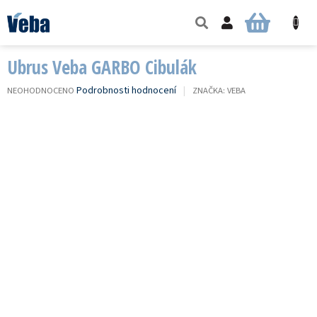
Přejít
na
NÁKUPNÍ
obsah
KOŠÍK
Ubrus Veba GARBO Cibulák
PRŮMĚRNÉ
Podrobnosti hodnocení
NEOHODNOCENO
ZNAČKA:
VEBA
HODNOCENÍ
PRODUKTU
JE
0,0
Z
5
HVĚZDIČEK.