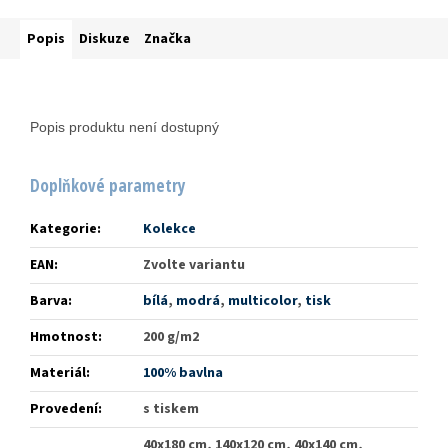
Popis
Diskuze
Značka
Popis produktu není dostupný
Doplňkové parametry
Kategorie
:
Kolekce
EAN
:
Zvolte variantu
Barva
:
bílá
,
modrá
,
multicolor
,
tisk
Hmotnost
:
200 g/m2
Materiál
:
100% bavlna
Provedení
:
s tiskem
40x180 cm, 140x120 cm, 40x140 cm,