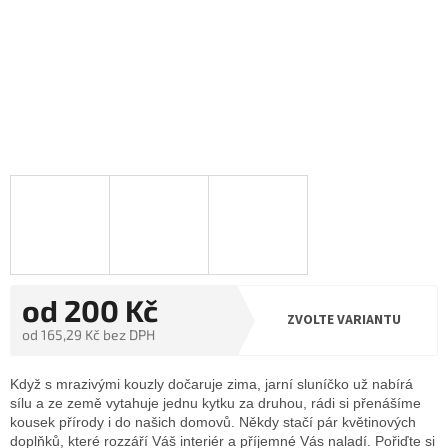
od
200 Kč
ZVOLTE VARIANTU
od
165,29 Kč
bez DPH
Měrná
cena:
Když s mrazivými kouzly dočaruje zima, jarní sluníčko už nabírá
sílu a ze země vytahuje jednu kytku za druhou, rádi si přenášíme
kousek přírody i do našich domovů. Někdy stačí pár květinových
doplňků, které rozzáří Váš interiér a příjemné Vás naladí. Pořiďte si