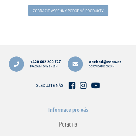
ZOBRAZIT VŠECHNY PODOBNÉ PRODUKTY
Z
á
p
+420 602 200 727
obchod@veba.cz
a
PRACOVNÍ DNY 8 - 15H
ODPOVÍDÁME DO 24H
t
í
SLEDUJTE NÁS:
Informace pro vás
Poradna