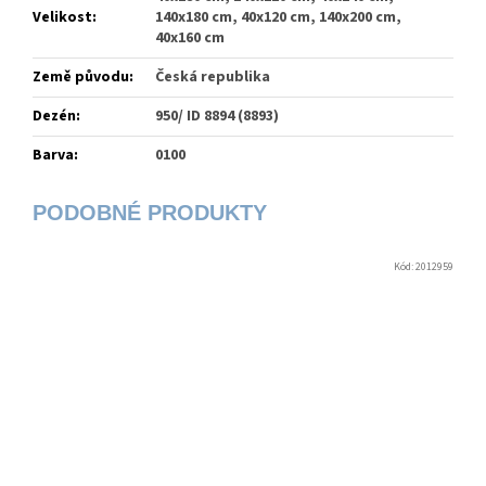
Velikost
:
140x180 cm, 40x120 cm, 140x200 cm,
40x160 cm
Země původu
:
Česká republika
Dezén
:
950/ ID 8894 (8893)
Barva
:
0100
Kód:
2012959