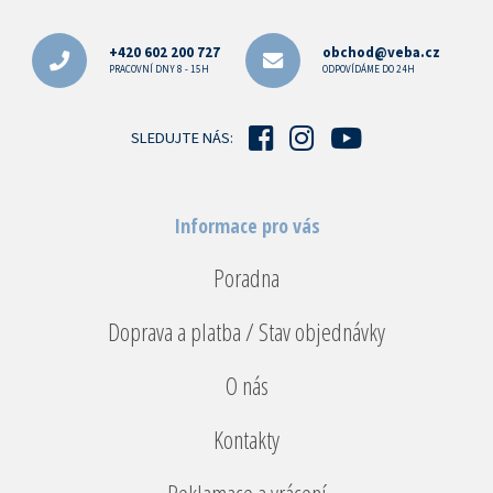
Z
á
p
+420 602 200 727
obchod@veba.cz
a
PRACOVNÍ DNY 8 - 15H
ODPOVÍDÁME DO 24H
t
í
SLEDUJTE NÁS:
Informace pro vás
Poradna
Doprava a platba / Stav objednávky
O nás
Kontakty