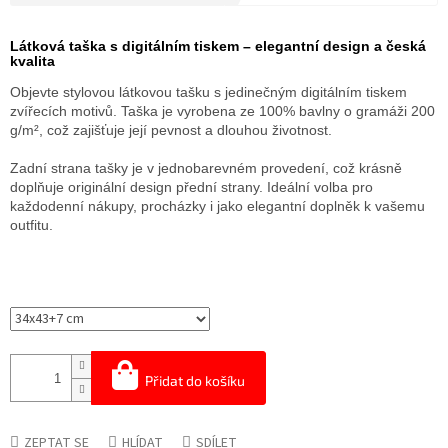
Měrná
cena:
Látková taška s digitálním tiskem – elegantní design a česká
kvalita
Objevte stylovou látkovou tašku s jedinečným digitálním tiskem
zvířecích motivů. Taška je vyrobena ze 100% bavlny o gramáži 200
g/m², což zajišťuje její pevnost a dlouhou životnost.
Zadní strana tašky je v jednobarevném provedení, což krásně
doplňuje originální design přední strany. Ideální volba pro
každodenní nákupy, procházky i jako elegantní doplněk k vašemu
outfitu.
Přidat do košíku
ZEPTAT SE
HLÍDAT
SDÍLET