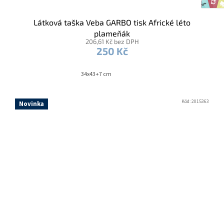
Látková taška Veba GARBO tisk Africké léto
plameňák
206,61 Kč bez DPH
250 Kč
34x43+7 cm
Kód:
2015363
Novinka