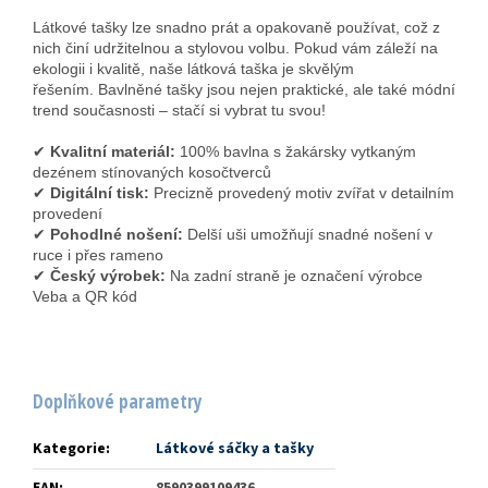
Látkové tašky lze snadno prát a opakovaně používat, což z
nich činí udržitelnou a stylovou volbu. Pokud vám záleží na
ekologii i kvalitě, naše látková taška je skvělým
řešením. Bavlněné tašky jsou nejen praktické, ale také módní
trend současnosti – stačí si vybrat tu svou!
✔
Kvalitní materiál:
100% bavlna s žakársky vytkaným
dezénem stínovaných kosočtverců
✔
Digitální tisk:
Precizně provedený motiv zvířat v detailním
provedení
✔
Pohodlné nošení:
Delší uši umožňují snadné nošení v
ruce i přes rameno
✔
Český výrobek:
Na zadní straně je označení výrobce
Veba a QR kód
Doplňkové parametry
Kategorie
:
Látkové sáčky a tašky