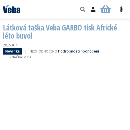
Přejít
na
NÁKUPNÍ
obsah
KOŠÍK
Látková taška Veba GARBO tisk Africké
léto buvol
2015367
PRŮMĚRNÉ
Podrobnosti hodnocení
NEOHODNOCENO
Novinka
HODNOCENÍ
ZNAČKA:
VEBA
PRODUKTU
JE
0,0
Z
5
HVĚZDIČEK.