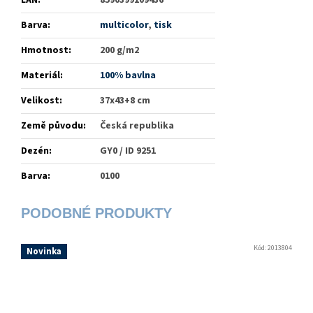
EAN
:
8590399109436
Barva
:
multicolor
,
tisk
Hmotnost
:
200 g/m2
Materiál
:
100% bavlna
Velikost
:
37x43+8 cm
Země původu
:
Česká republika
Dezén
:
GY0 / ID 9251
Barva
:
0100
Kód:
2013804
Novinka