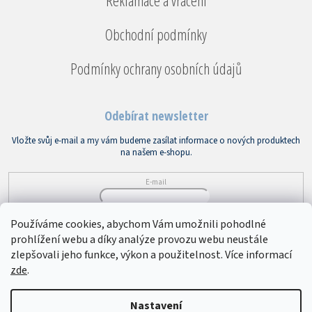
Reklamace a vrácení
Obchodní podmínky
Podmínky ochrany osobních údajů
Odebírat newsletter
Vložte svůj e-mail a my vám budeme zasílat informace o nových produktech
na našem e-shopu.
E-mail
Vložením e-mailu souhlasíte s
podmínkami ochrany osobních údajů
Používáme cookies, abychom Vám umožnili pohodlné
prohlížení webu a díky analýze provozu webu neustále
PŘIHLÁSIT SE
zlepšovali jeho funkce, výkon a použitelnost. Více informací
zde
.
Copyright 2026
Bytový textil VEBA
. Všechna práva vyhrazena.
Upravit
Nastavení
nastavení cookies