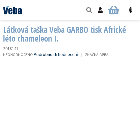
Přejít
na
NÁKUPNÍ
obsah
KOŠÍK
Látková taška Veba GARBO tisk Africké
léto chameleon I.
2018141
PRŮMĚRNÉ
Podrobnosti hodnocení
NEOHODNOCENO
ZNAČKA:
VEBA
HODNOCENÍ
PRODUKTU
JE
0,0
Z
5
HVĚZDIČEK.