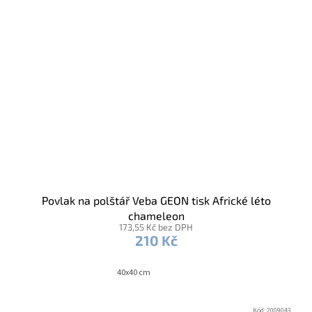
Povlak na polštář Veba GEON tisk Africké léto
chameleon
173,55 Kč bez DPH
210 Kč
40x40 cm
Kód:
2009043