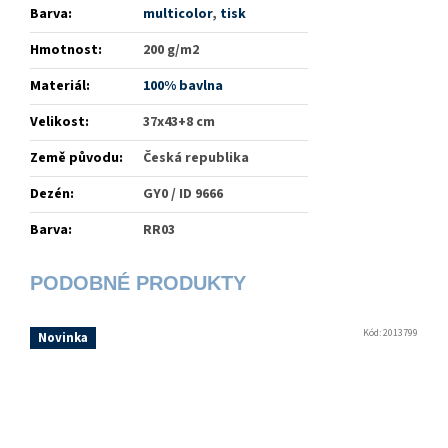
Barva
:
multicolor
,
tisk
Hmotnost
:
200 g/m2
Materiál
:
100% bavlna
Velikost
:
37x43+8 cm
Země původu
:
Česká republika
Dezén
:
GY0 / ID 9666
Barva
:
RR03
Kód:
2013799
Novinka