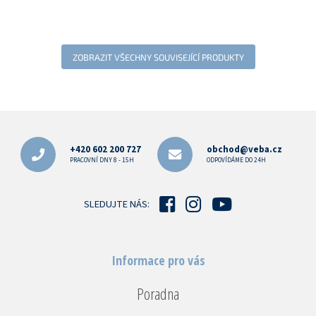
ZOBRAZIT VŠECHNY SOUVISEJÍCÍ PRODUKTY
Z
á
p
+420 602 200 727
obchod@veba.cz
a
PRACOVNÍ DNY 8 - 15H
ODPOVÍDÁME DO 24H
t
í
SLEDUJTE NÁS:
Informace pro vás
Poradna