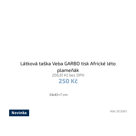
Látková taška Veba GARBO tisk Africké léto
plameňák
206,61 Kč bez DPH
250 Kč
34x43+7 cm
Kód:
2015363
Novinka