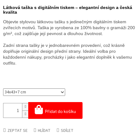
cena:
Látková taška s digitálním tiskem – elegantní design a česká
kvalita
Objevte stylovou látkovou tašku s jedinečným digitálním tiskem
zvířecích motivů. Taška je vyrobena ze 100% bavlny o gramáži 200
g/m², což zajišťuje její pevnost a dlouhou životnost.
Zadní strana tašky je v jednobarevném provedení, což krásně
doplňuje originální design přední strany. Ideální volba pro
každodenní nákupy, procházky i jako elegantní doplněk k vašemu
outfitu.
Přidat do košíku
ZEPTAT SE
HLÍDAT
SDÍLET