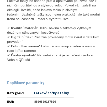
Látkové tašky lze snadno prát a opakovaně používat, což z
nich činí udržitelnou a stylovou volbu. Pokud vám záleží na
ekologii i kvalitě, naše látková taška je skvělým
řešením. Bavlněné tašky jsou nejen praktické, ale také módní
trend současnosti – stačí si vybrat tu svou!
✔
Kvalitní materiál:
100% bavlna s žakársky vytkaným
dezénem stínovaných kosočtverců
✔
Digitální tisk:
Precizně provedený motiv zvířat v detailním
provedení
✔
Pohodlné nošení:
Delší uši umožňují snadné nošení v
ruce i přes rameno
✔
Český výrobek:
Na zadní straně je označení výrobce
Veba a QR kód
Doplňkové parametry
Kategorie
:
Látkové sáčky a tašky
EAN
:
8590399137576