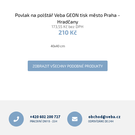
Povlak na polštář Veba GEON tisk město Praha -
Hradčany
173,55 Kč bez DPH
210 Kč
40x40 cm
ZOBRAZIT VŠECHNY PODOBNÉ PRODUKTY
Z
á
p
+420 602 200 727
obchod@veba.cz
a
PRACOVNÍ DNY 8 - 15H
ODPOVÍDÁME DO 24H
t