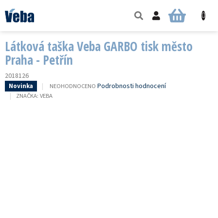
Přejít
na
NÁKUPNÍ
obsah
KOŠÍK
Látková taška Veba GARBO tisk město
Praha - Petřín
2018126
PRŮMĚRNÉ
Podrobnosti hodnocení
NEOHODNOCENO
Novinka
HODNOCENÍ
ZNAČKA:
VEBA
PRODUKTU
JE
0,0
Z
5
HVĚZDIČEK.