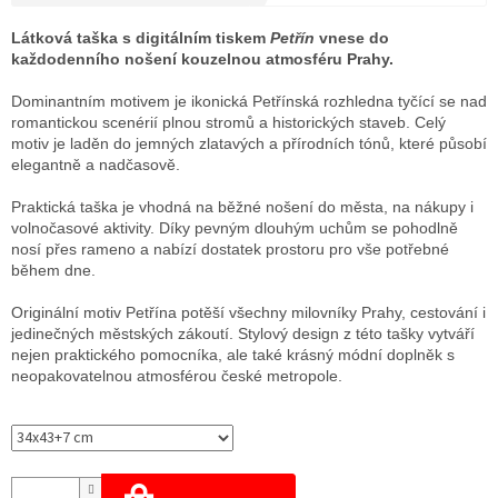
Měrná
cena:
Látková taška s digitálním tiskem
Petřín
vnese do
každodenního nošení kouzelnou atmosféru Prahy.
Dominantním motivem je ikonická Petřínská rozhledna tyčící se nad
romantickou scenérií plnou stromů a historických staveb. Celý
motiv je laděn do jemných zlatavých a přírodních tónů, které působí
elegantně a nadčasově.
Praktická taška je vhodná na běžné nošení do města, na nákupy i
volnočasové aktivity. Díky pevným dlouhým uchům se pohodlně
nosí přes rameno a nabízí dostatek prostoru pro vše potřebné
během dne.
Originální motiv Petřína potěší všechny milovníky Prahy, cestování i
jedinečných městských zákoutí. Stylový design z této tašky vytváří
nejen praktického pomocníka, ale také krásný módní doplněk s
neopakovatelnou atmosférou české metropole.