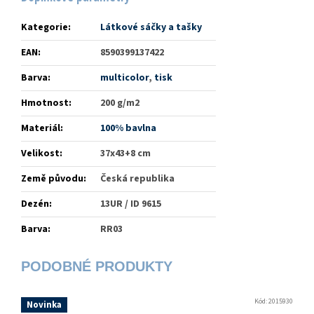
Kategorie
:
Látkové sáčky a tašky
EAN
:
8590399137422
Barva
:
multicolor
,
tisk
Hmotnost
:
200 g/m2
Materiál
:
100% bavlna
Velikost
:
37x43+8 cm
Země původu
:
Česká republika
Dezén
:
13UR / ID 9615
Barva
:
RR03
Kód:
2015930
Novinka