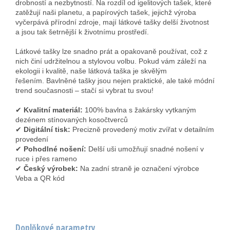
drobností a nezbytností. Na rozdíl od igelitových tašek, které
zatěžují naši planetu, a papírových tašek, jejichž výroba
vyčerpává přírodní zdroje, mají látkové tašky delší životnost
a jsou tak šetrnější k životnímu prostředí.
Látkové tašky lze snadno prát a opakovaně používat, což z
nich činí udržitelnou a stylovou volbu. Pokud vám záleží na
ekologii i kvalitě, naše látková taška je skvělým
řešením. Bavlněné tašky jsou nejen praktické, ale také módní
trend současnosti – stačí si vybrat tu svou!
✔
Kvalitní materiál:
100% bavlna s žakársky vytkaným
dezénem stínovaných kosočtverců
✔
Digitální tisk:
Precizně provedený motiv zvířat v detailním
provedení
✔
Pohodlné nošení:
Delší uši umožňují snadné nošení v
ruce i přes rameno
✔
Český výrobek:
Na zadní straně je označení výrobce
Veba a QR kód
Doplňkové parametry