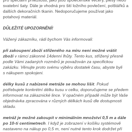
pro speciální příležitosti, jako jsou společenské večery, plesy nebo
svatební šaty. Dále je vhodná pro šití ložního povlečení, polštářků a
dalších dekoračních tkanin. Nedoporučujeme používat jako
potahový materiál.
DŮLEŽITÉ UPOZORNĚNÍ!
Vážený zákazníku, rádi bychom Vás informovali:
při zakoupení zboží střiženého na míru není možné vrátit
zboží
v rámci zákonné 14denní lhůty. Tento kus, střižený přesně
podle Vámi zadaných rozměrů je považován za specifickou
zakázku. Věnujte proto svému výběru dostatek času, abyste byli
s nákupem spokojeni.
délky kusů z nabízené metráže se mohou lišit
. Pokud
potřebujete konkrétní délku kusu v celku, doporučujeme se předem
informovat na zákaznické lince. V opačném případě může být Vaše
objednávka zpracována v různých délkách kusů dle dostupnosti
skladu.
metráž je možné zakoupit v minimálním množství 0,5 m a dále
po 10-ti centimetrech
. I když je zobrazení v košíku systémově
nastaveno na nákup po 0,5 m, není nutné tento krok dodržet při