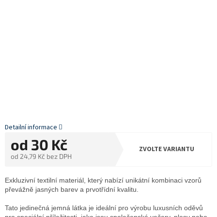
Detailní informace
od
30 Kč
ZVOLTE VARIANTU
od
24,79 Kč
bez DPH
Měrná
cena:
Exkluzivní textilní materiál, který nabízí unikátní kombinaci vzorů
převážně jasných barev a prvotřídní kvalitu.
Tato jedinečná jemná látka je ideální pro výrobu luxusních oděvů