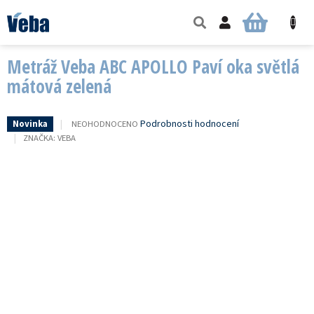
Přejít
na
NÁKUPNÍ
obsah
KOŠÍK
Metráž Veba ABC APOLLO Paví oka světlá
mátová zelená
PRŮMĚRNÉ
Podrobnosti hodnocení
NEOHODNOCENO
Novinka
HODNOCENÍ
ZNAČKA:
VEBA
PRODUKTU
JE
0,0
Z
5
HVĚZDIČEK.