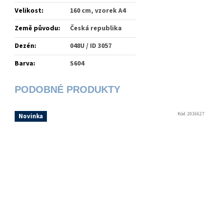
Velikost
:
160 cm, vzorek A4
Země původu
:
Česká republika
Dezén
:
048U / ID 3057
Barva
:
S604
Kód:
2016627
Novinka