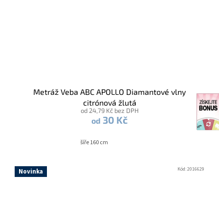
Metráž Veba ABC APOLLO Diamantové vlny
citrónová žlutá
od 24,79 Kč bez DPH
30 Kč
od
šíře 160 cm
Kód:
2016629
Novinka