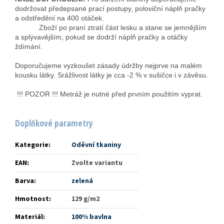
dodržovat předepsané prací postupy, poloviční náplň pračky
a odstředění na 400 otáček.
Zboží po praní ztratí část lesku a stane se jemnějším
a splývavějším, pokud se dodrží náplň pračky a otáčky
ždímání.
Doporučujeme vyzkoušet zásady údržby nejprve na malém
kousku látky. Srážlivost látky je cca -2 % v sušičce i v závěsu.
!!! POZOR !!! Metráž je nutné před prvním použitím vyprat.
Doplňkové parametry
Kategorie
:
Oděvní tkaniny
EAN
:
Zvolte variantu
Barva
:
zelená
Hmotnost
:
129 g/m2
Materiál
:
100% bavlna