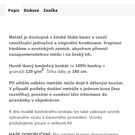
Popis
Diskuze
Značka
Metráž je dostupná v široké škále barev a vzorů
umožňující jedinečné a originální kombinace. Inspiraci
hledáme v exotických zemích, abychom přinesli
nezapomenutelnou módu i na český trh.
Hustě tkaný bavlněný brokát
ze
100% bavlny
o
2
gramáži
129 g/m
. Šířka látky je
160 cm
.
Při větším odběru metráže může dojít k děleným kusům.
V případě potřeby dodání metráže v jednom kuse (bez
rozstřihu), prosíme o uvedení této informace do
poznámky v objednávce.
K této kvalitě bavlněného brokátu lze také zakoupit vzorek
vybraného vzoru a barevného provedení. Vzorky
poskytujeme pouze o velikosti A4.
NAŠE DOPORUČENÍ:
Pro udržení tkaniny doporučujeme