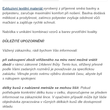
Měrná
cena:
Exkluzivní textilní materiál
vyrobený z příjemné směsi bavlny a
polyesteru, zaručuje maximální komfort při nošení. Bavlna dodává
měkkost a prodyšnost, zatímco polyester zvyšuje odolnost vůči
mačkání a zajišťuje rychlé schnutí.
Nabídka v unikátní kombinaci vzorů a barev prvotřídní kvality.
DŮLEŽITÉ UPOZORNĚNÍ!
Vážený zákazníku, rádi bychom Vás informovali:
při zakoupení zboží střiženého na míru není možné vrátit
zboží
v rámci zákonné 14denní lhůty. Tento kus, střižený přesně
podle Vámi zadaných rozměrů je považován za specifickou
zakázku. Věnujte proto svému výběru dostatek času, abyste byli
s nákupem spokojeni.
délky kusů z nabízené metráže se mohou lišit
. Pokud
potřebujete konkrétní délku kusu v celku, doporučujeme se předem
informovat na zákaznické lince. V opačném případě může být Vaše
objednávka zpracována v různých délkách kusů dle dostupnosti
skladu.