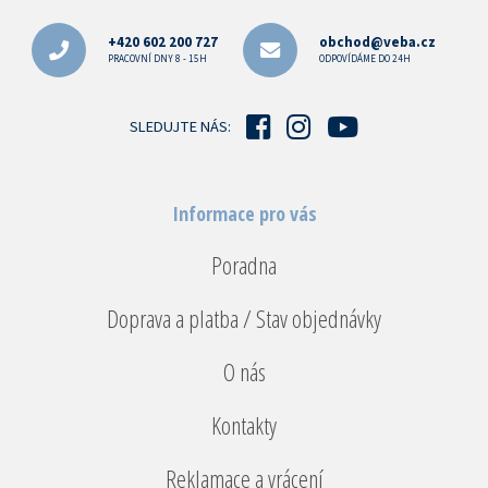
á
p
+420 602 200 727
obchod@veba.cz
a
PRACOVNÍ DNY 8 - 15H
ODPOVÍDÁME DO 24H
t
í
SLEDUJTE NÁS:
Informace pro vás
Poradna
Doprava a platba / Stav objednávky
O nás
Kontakty
Reklamace a vrácení