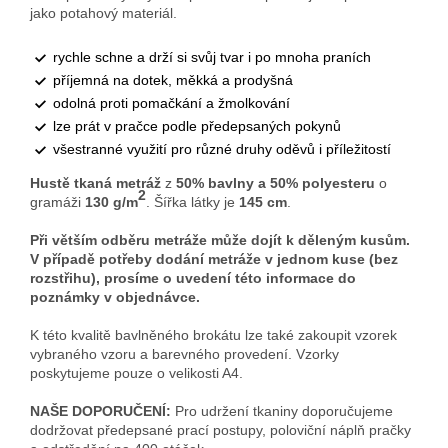
jako potahový materiál.
rychle schne a drží si svůj tvar i po mnoha praních
příjemná na dotek, měkká a prodyšná
odolná proti pomačkání a žmolkování
lze prát v pračce podle předepsaných pokynů
všestranné využití pro různé druhy oděvů i příležitostí
Hustě tkaná metráž
z
50
% bavlny a 50% polyesteru
o
2
gramáži
130 g/m
. Šířka látky je
145 cm
.
Při větším odběru metráže může dojít k děleným kusům.
V případě potřeby dodání metráže v jednom kuse (bez
rozstřihu), prosíme o uvedení této informace do
poznámky v objednávce.
K této kvalitě bavlněného brokátu lze také zakoupit vzorek
vybraného vzoru a barevného provedení. Vzorky
poskytujeme pouze o velikosti A4.
NAŠE DOPORUČENÍ:
Pro udržení tkaniny doporučujeme
dodržovat předepsané prací postupy, poloviční náplň pračky