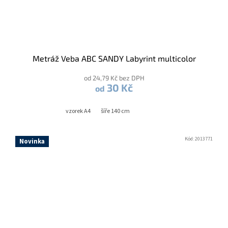
Metráž Veba ABC SANDY Labyrint multicolor
od 24,79 Kč bez DPH
30 Kč
od
vzorek A4
šíře 140 cm
Kód:
2013771
Novinka