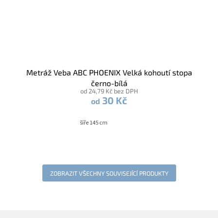
Metráž Veba ABC PHOENIX Velká kohoutí stopa
černo-bílá
od 24,79 Kč bez DPH
30 Kč
od
šíře 145 cm
ZOBRAZIT VŠECHNY SOUVISEJÍCÍ PRODUKTY
Z