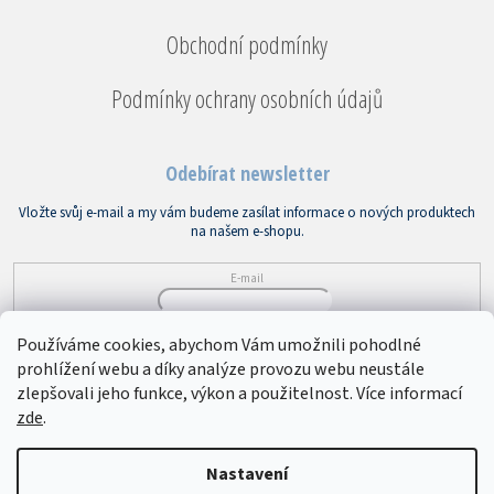
Obchodní podmínky
Podmínky ochrany osobních údajů
Odebírat newsletter
Vložte svůj e-mail a my vám budeme zasílat informace o nových produktech
na našem e-shopu.
E-mail
Vložením e-mailu souhlasíte s
podmínkami ochrany osobních údajů
Používáme cookies, abychom Vám umožnili pohodlné
prohlížení webu a díky analýze provozu webu neustále
PŘIHLÁSIT SE
zlepšovali jeho funkce, výkon a použitelnost. Více informací
zde
.
Copyright 2026
Bytový textil VEBA
. Všechna práva vyhrazena.
Upravit
Nastavení
nastavení cookies