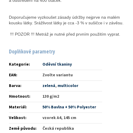
a odstředění na 400 otáček.
Doporučujeme vyzkoušet zásady údržby nejprve na malém
kousku látky. Srážlivost látky je cca -3 % v sušičce i v závěsu.
!!! POZOR !!! Metráž je nutné před prvním použitím vyprat.
Doplňkové parametry
Kategorie
:
Oděvní tkaniny
EAN
:
Zvolte variantu
Barva
:
zelená
,
multicolor
Hmotnost
:
130 g/m2
Materiál
:
50% Bavlna + 50% Polyester
Velikost
:
vzorek A4, 145 cm
Země původu
:
Česká republika