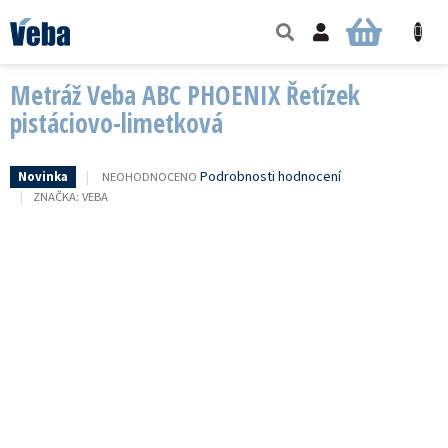
Přejít
na
NÁKUPNÍ
obsah
KOŠÍK
Metráž Veba ABC PHOENIX Řetízek
pistáciovo-limetková
PRŮMĚRNÉ
Podrobnosti hodnocení
NEOHODNOCENO
Novinka
HODNOCENÍ
ZNAČKA:
VEBA
PRODUKTU
JE
0,0
Z
5
HVĚZDIČEK.