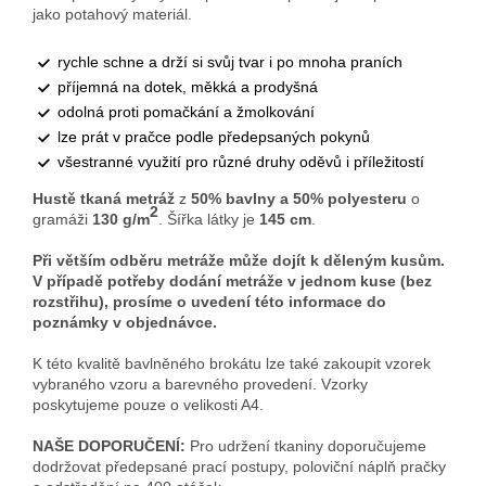
jako potahový materiál.
rychle schne a drží si svůj tvar i po mnoha praních
příjemná na dotek, měkká a prodyšná
odolná proti pomačkání a žmolkování
lze prát v pračce podle předepsaných pokynů
všestranné využití pro různé druhy oděvů i příležitostí
Hustě tkaná metráž
z
50
% bavlny a 50% polyesteru
o
2
gramáži
130 g/m
. Šířka látky je
145 cm
.
Při větším odběru metráže může dojít k děleným kusům.
V případě potřeby dodání metráže v jednom kuse (bez
rozstřihu), prosíme o uvedení této informace do
poznámky v objednávce.
K této kvalitě bavlněného brokátu lze také zakoupit vzorek
vybraného vzoru a barevného provedení. Vzorky
poskytujeme pouze o velikosti A4.
NAŠE DOPORUČENÍ:
Pro udržení tkaniny doporučujeme
dodržovat předepsané prací postupy, poloviční náplň pračky