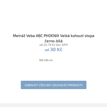
Metráž Veba ABC PHOENIX Velká kohoutí stopa
černo-bílá
od 24,79 Kč bez DPH
30 Kč
od
šíře 145 cm
ZOBRAZIT VŠECHNY SOUVISEJÍCÍ PRODUKTY
Z