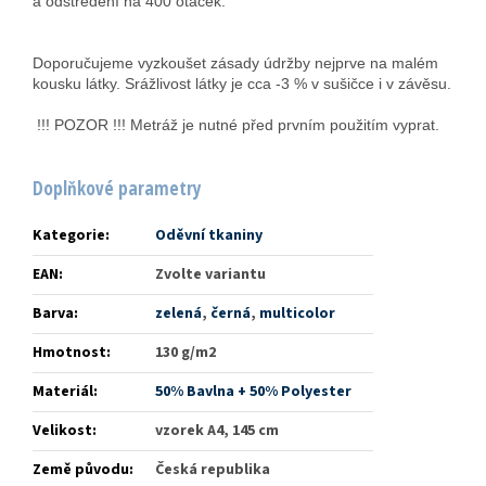
a odstředění na 400 otáček.
Doporučujeme vyzkoušet zásady údržby nejprve na malém
kousku látky. Srážlivost látky je cca -3 % v sušičce i v závěsu.
!!! POZOR !!! Metráž je nutné před prvním použitím vyprat.
Doplňkové parametry
Kategorie
:
Oděvní tkaniny
EAN
:
Zvolte variantu
Barva
:
zelená
,
černá
,
multicolor
Hmotnost
:
130 g/m2
Materiál
:
50% Bavlna + 50% Polyester
Velikost
:
vzorek A4, 145 cm
Země původu
:
Česká republika