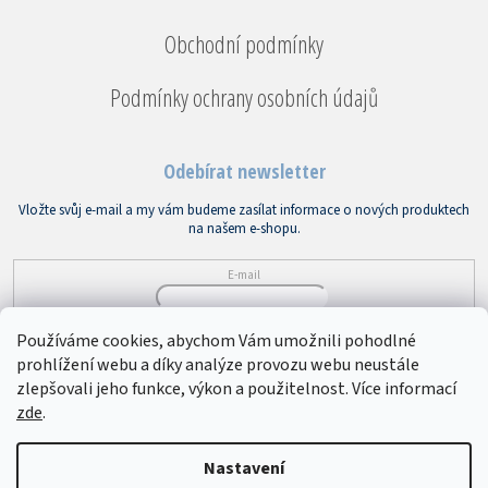
Obchodní podmínky
Podmínky ochrany osobních údajů
Odebírat newsletter
Vložte svůj e-mail a my vám budeme zasílat informace o nových produktech
na našem e-shopu.
E-mail
Vložením e-mailu souhlasíte s
podmínkami ochrany osobních údajů
Používáme cookies, abychom Vám umožnili pohodlné
prohlížení webu a díky analýze provozu webu neustále
PŘIHLÁSIT SE
zlepšovali jeho funkce, výkon a použitelnost. Více informací
zde
.
Copyright 2026
Bytový textil VEBA
. Všechna práva vyhrazena.
Upravit
Nastavení
nastavení cookies