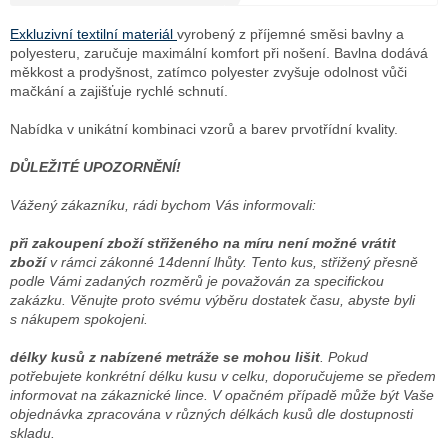
Měrná
cena:
Exkluzivní textilní materiál
vyrobený z příjemné směsi bavlny a
polyesteru, zaručuje maximální komfort při nošení. Bavlna dodává
měkkost a prodyšnost, zatímco polyester zvyšuje odolnost vůči
mačkání a zajišťuje rychlé schnutí.
Nabídka v unikátní kombinaci vzorů a barev prvotřídní kvality.
DŮLEŽITÉ UPOZORNĚNÍ!
Vážený zákazníku, rádi bychom Vás informovali:
při zakoupení zboží střiženého na míru není možné vrátit
zboží
v rámci zákonné 14denní lhůty. Tento kus, střižený přesně
podle Vámi zadaných rozměrů je považován za specifickou
zakázku. Věnujte proto svému výběru dostatek času, abyste byli
s nákupem spokojeni.
délky kusů z nabízené metráže se mohou lišit
. Pokud
potřebujete konkrétní délku kusu v celku, doporučujeme se předem
informovat na zákaznické lince. V opačném případě může být Vaše
objednávka zpracována v různých délkách kusů dle dostupnosti
skladu.