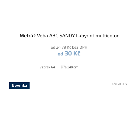
Metráž Veba ABC SANDY Labyrint multicolor
od 24,79 Kč bez DPH
30 Kč
od
vzorek A4
šíře 140 cm
Kód:
2013771
Novinka