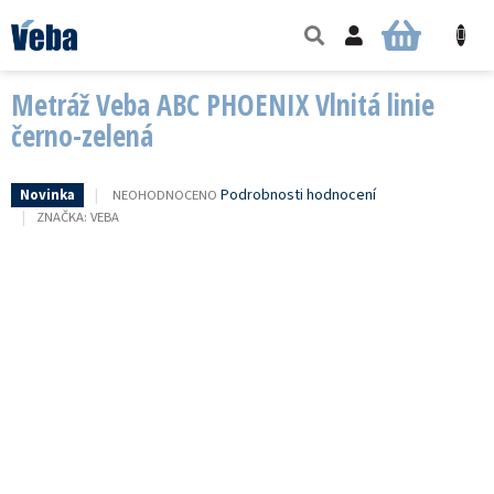
Přejít
na
NÁKUPNÍ
obsah
KOŠÍK
Metráž Veba ABC PHOENIX Vlnitá linie
černo-zelená
PRŮMĚRNÉ
Podrobnosti hodnocení
NEOHODNOCENO
Novinka
HODNOCENÍ
ZNAČKA:
VEBA
PRODUKTU
JE
0,0
Z
5
HVĚZDIČEK.