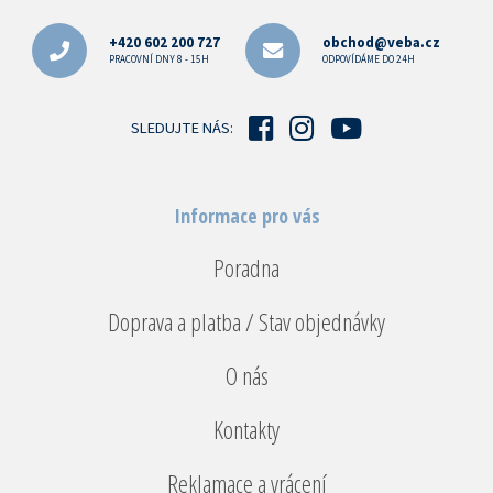
á
p
+420 602 200 727
obchod@veba.cz
a
PRACOVNÍ DNY 8 - 15H
ODPOVÍDÁME DO 24H
t
í
SLEDUJTE NÁS:
Informace pro vás
Poradna
Doprava a platba / Stav objednávky
O nás
Kontakty
Reklamace a vrácení