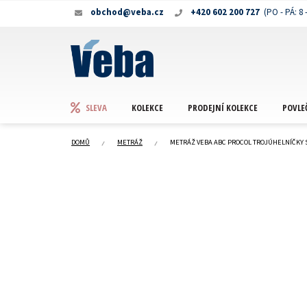
Přejít
obchod@veba.cz
+420 602 200 727
na
obsah
KOLEKCE
PRODEJNÍ KOLEKCE
POVLE
SLEVA
DOMŮ
METRÁŽ
METRÁŽ VEBA ABC PROCOL TROJÚHELNÍČKY 