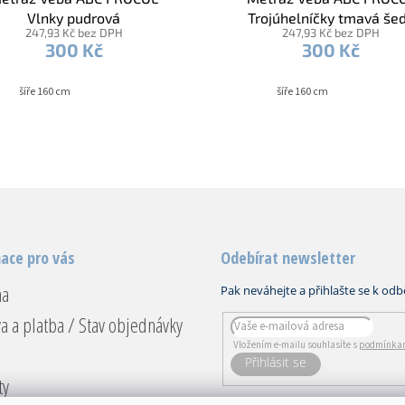
Vlnky pudrová
Trojúhelníčky tmavá še
247,93 Kč bez DPH
247,93 Kč bez DPH
300 Kč
300 Kč
šíře 160 cm
šíře 160 cm
ace pro vás
Odebírat newsletter
na
a a platba / Stav objednávky
Vložením e-mailu souhlasíte s
podmínkam
PŘIHLÁSIT
ty
SE