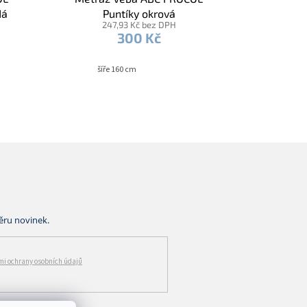
dá
Puntíky okrová
247,93 Kč bez DPH
300 Kč
šíře 160 cm
i ochrany osobních údajů