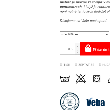
metráž je možné zakoupit v mi
centimetrech
. I když je zobra
není nutné tento krok dodržet 
Děkujeme za Vaše pochopení.
Přidat do k
TISK
ZEPTAT SE
HLÍD