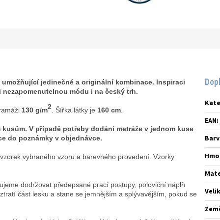
Dop
 umožňující jedinečné a originální kombinace. Inspiraci
i nezapomenutelnou módu i na český trh.
Kate
2
ramáži
130 g/m
. Šířka látky je
160 cm
.
EAN
:
m kusům. V případě potřeby dodání metráže v jednom kuse
Barv
mace do poznámky v objednávce.
Hmo
it vzorek vybraného vzoru a barevného provedení. Vzorky
Mate
ujeme dodržovat předepsané prací postupy, poloviční náplň
Veli
ztratí část lesku a stane se jemnějším a splývavějším, pokud se
Zem