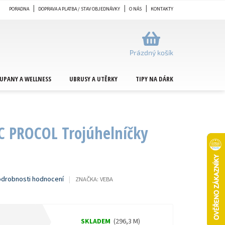
PORADNA
DOPRAVA A PLATBA / STAV OBJEDNÁVKY
O NÁS
KONTAKTY
NÁKUPNÍ
KOŠÍK
Prázdný košík
UPANY A WELLNESS
UBRUSY A UTĚRKY
TIPY NA DÁRKY
METRÁŽ
C PROCOL Trojúhelníčky
drobnosti hodnocení
ZNAČKA:
VEBA
SKLADEM
(296,3 M)