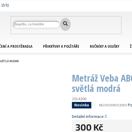
ČENÍ A PROSTĚRADLA
PŘIKRÝVKY A POLŠTÁŘE
RUČNÍKY A OSUŠKY
Ž
SVĚTLÁ MODRÁ
Metráž Veba AB
světlá modrá
2014306
PRŮMĚRNÉ
Po
NEOHODNOCENO
Novinka
HODNOCENÍ
PRODUKTU
Detailní informace
JE
300 Kč
0,0
Z