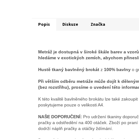
Popis
Diskuze
Značka
Metráž je dostupná v široké škále barev a vzorů
hledáme v exotických zemích, abychom přinesl
Hustě tkaný bavlněný brokát
z
100% bavlny
o g
Při větším odběru metráže může dojít k dělený
(bez rozstřihu), prosíme o uvedení této infor
K této kvalitě bavlněného brokátu lze také zakoup
poskytujeme pouze o velikosti A4.
NAŠE DOPORUČENÍ:
Pro udržení tkaniny doporuč
pračky a odstředění na 400 otáček. Zboží po praní 
dodrží náplň pračky a otáčky ždímání.