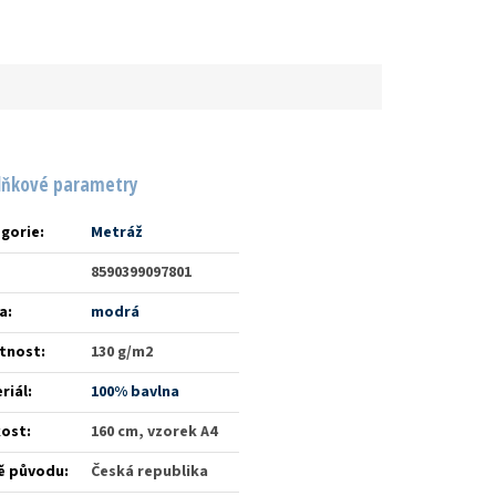
lňkové parametry
gorie
:
Metráž
8590399097801
a
:
modrá
tnost
:
130 g/m2
riál
:
100% bavlna
kost
:
160 cm, vzorek A4
ě původu
:
Česká republika