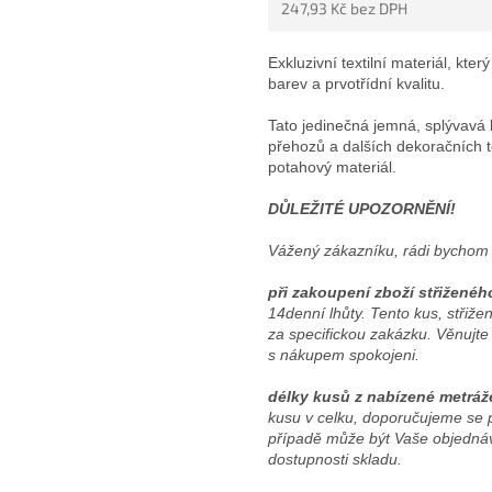
247,93 Kč bez DPH
5
HVĚZDIČEK.
Měrná
cena:
Exkluzivní textilní materiál, kt
barev a prvotřídní kvalitu.
Tato jedinečná jemná, splývavá lá
přehozů a dalších dekoračních 
potahový materiál.
DŮLEŽITÉ UPOZORNĚNÍ!
Vážený zákazníku, rádi bychom 
při zakoupení zboží střiženéh
14denní lhůty. Tento kus, stři
za specifickou zakázku. Věnujte
s nákupem spokojeni.
délky kusů z nabízené metráž
kusu v celku, doporučujeme se 
případě může být Vaše objednáv
dostupnosti skladu.