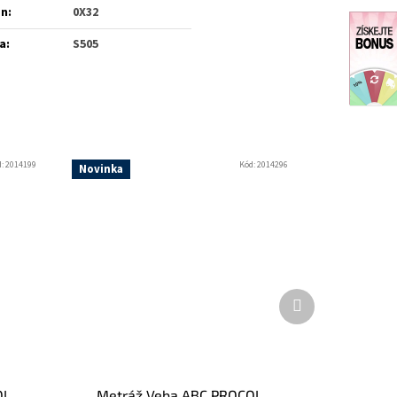
én
:
0X32
a
:
S505
d:
2014199
Kód:
2014296
Novinka
Další
produkt
OL
Metráž Veba ABC PROCOL