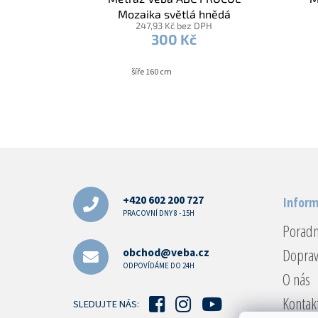
Mozaika světlá hnědá
247,93 Kč bez DPH
300 Kč
šíře 160 cm
Z
á
p
a
+420 602 200 727
Inform
t
PRACOVNÍ DNY 8 - 15H
Porad
í
Doprav
obchod@veba.cz
ODPOVÍDÁME DO 24H
O nás
Kontak
SLEDUJTE NÁS: