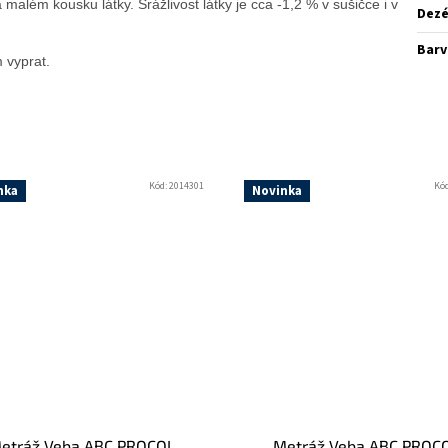
lém kousku látky. Srážlivost látky je cca -1,2 % v sušičce i v
Dez
Barv
 vyprat.
Kód:
2014301
Kó
nka
Novinka
etráž Veba ABC PROCOL
Metráž Veba ABC PROC