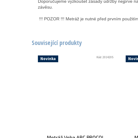
Doporučujeme vyzkoušet zásady údržby nejprve na ma
závěsu.
!!! POZOR !!! Metráž je nutné před prvním použitím
Související produkty
Kód:
2014205
Novinka
Novi
Metráž Veba ABC PROCOL
M