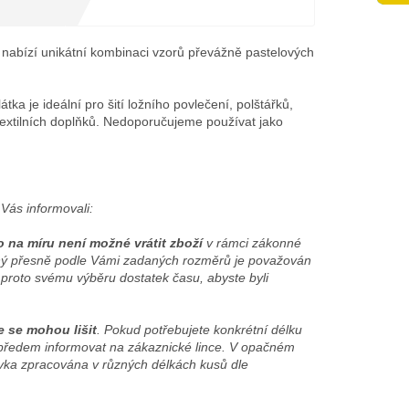
erý nabízí unikátní kombinaci vzorů převážně pastelových
tka je ideální pro šití ložního povlečení, polštářků,
textilních doplňků. Nedoporučujeme používat jako
Vás informovali:
o na míru není možné vrátit zboží
v rámci zákonné
žený přesně podle Vámi zadaných rozměrů je považován
 proto svému výběru dostatek času, abyste byli
e se mohou lišit
. Pokud potřebujete konkrétní délku
předem informovat na zákaznické lince. V opačném
ka zpracována v různých délkách kusů dle