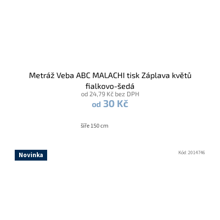
Metráž Veba ABC MALACHI tisk Záplava květů
fialkovo-šedá
od 24,79 Kč bez DPH
30 Kč
od
šíře 150 cm
Kód:
2014746
Novinka