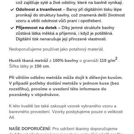
což zajišťuje syté a živé odstíny, které na bavlně vynikají.
Odolnost a trvanlivost
– Barvy při digitálním tisku lépe
pronikají do struktury bavlny, což znamená delší životnost
vzoru a větší odolnost vůči praní i opotřebení.
Příjemnost na dotek –
Díky jemné struktuře bavlny
zůstává látka měkká a příjemná, i když je potištěná.
Digitální tisk nenarušuje její přirozené vlastnosti.
Nedoporučujeme používat jako potahový materiál.
2
Hustě tkaná metráž
z
100
% bavlny
o gramáži
110 g/m
.
Šířka látky je
150 cm
.
Při větším odběru metráže může dojít k děleným kusům.
V případě potřeby dodání metráže v jednom kuse (bez
rozstřihu), prosíme o uvedení této informace do
poznámky v objednávce.
K této kvalitě lze také zakoupit vzorek vybraného vzoru a
barevného provedení. Vzorky poskytujeme pouze o velikosti
A4.
NAŠE DOPORUČENÍ:
Pro udržení tkaniny doporučujeme