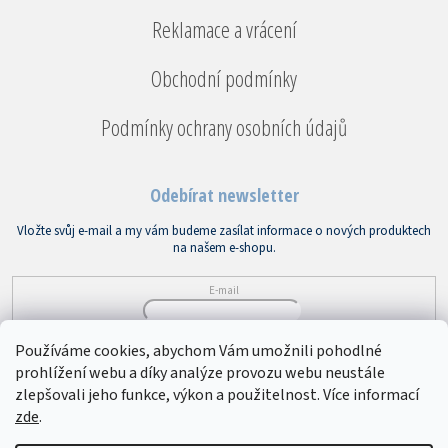
Reklamace a vrácení
Obchodní podmínky
Podmínky ochrany osobních údajů
Odebírat newsletter
Vložte svůj e-mail a my vám budeme zasílat informace o nových produktech
na našem e-shopu.
E-mail
Vložením e-mailu souhlasíte s
podmínkami ochrany osobních údajů
Používáme cookies, abychom Vám umožnili pohodlné
prohlížení webu a díky analýze provozu webu neustále
PŘIHLÁSIT SE
zlepšovali jeho funkce, výkon a použitelnost. Více informací
zde
.