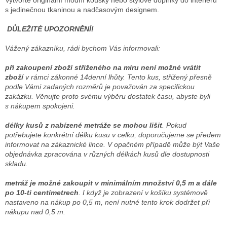
Vytvořte originální módní kousky nebo stylové doplňky do interiéru
s jedinečnou tkaninou a nadčasovým designem.
DŮLEŽITÉ UPOZORNĚNÍ!
Vážený zákazníku, rádi bychom Vás informovali:
při zakoupení zboží střiženého na míru není možné vrátit
zboží
v rámci zákonné 14denní lhůty. Tento kus, střižený přesně
podle Vámi zadaných rozměrů je považován za specifickou
zakázku. Věnujte proto svému výběru dostatek času, abyste byli
s nákupem spokojeni.
délky kusů z nabízené metráže se mohou lišit
. Pokud
potřebujete konkrétní délku kusu v celku, doporučujeme se předem
informovat na zákaznické lince. V opačném případě může být Vaše
objednávka zpracována v různých délkách kusů dle dostupnosti
skladu.
metráž je možné zakoupit v minimálním množství 0,5 m a dále
po 10-ti centimetrech
. I když je zobrazení v košíku systémově
nastaveno na nákup po 0,5 m, není nutné tento krok dodržet při
nákupu nad 0,5 m.