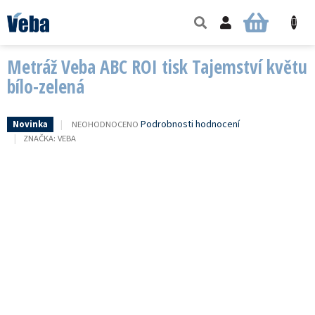
Přejít
na
NÁKUPNÍ
obsah
KOŠÍK
Metráž Veba ABC ROI tisk Tajemství květu
bílo-zelená
PRŮMĚRNÉ
Podrobnosti hodnocení
NEOHODNOCENO
Novinka
HODNOCENÍ
ZNAČKA:
VEBA
PRODUKTU
JE
0,0
Z
5
HVĚZDIČEK.