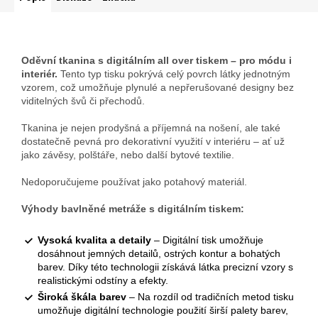
Oděvní tkanina s digitálním all over tiskem – pro módu i
interiér.
Tento typ tisku pokrývá celý povrch látky jednotným
vzorem, což umožňuje plynulé a nepřerušované designy bez
viditelných švů či přechodů.
Tkanina je nejen prodyšná a příjemná na nošení, ale také
dostatečně pevná pro dekorativní využití v interiéru – ať už
jako závěsy, polštáře, nebo další bytové textilie.
Nedoporučujeme používat jako potahový materiál.
Výhody bavlněné metráže s digitálním tiskem:
Vysoká kvalita a detaily
– Digitální tisk umožňuje
dosáhnout jemných detailů, ostrých kontur a bohatých
barev. Díky této technologii získává látka precizní vzory s
realistickými odstíny a efekty.
Široká škála barev
– Na rozdíl od tradičních metod tisku
umožňuje digitální technologie použití širší palety barev,