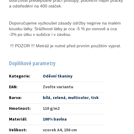
dodržovat předepsané prací postupy, poloviční náplň pračky
a odstředění na 400 otáček.
Doporučujeme vyzkoušet zásady údržby nejprve na malém
kousku látky. Srážlivost látky je cca -5 % po osnově a cca
-3% po útku v sušičce i v závěsu.
!!! POZOR !!! Metráž je nutné před prvním použitím vyprat.
Doplňkové parametry
Kategorie
:
Oděvní tkaniny
EAN
:
Zvolte variantu
Barva
:
bílá
,
zelená
,
multicolor
,
tisk
Hmotnost
:
110 g/m2
Materiál
:
100% bavlna
Velikost
:
vzorek A4, 150 cm