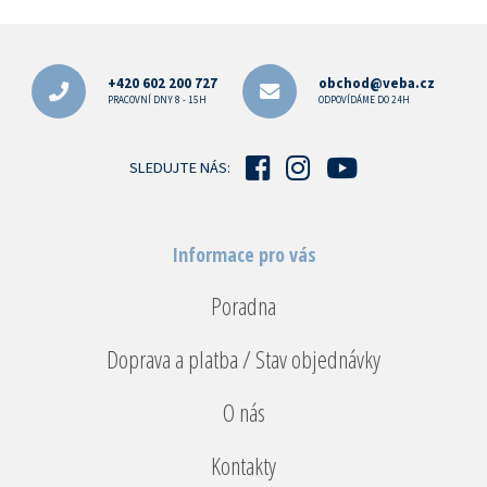
Z
á
p
+420 602 200 727
obchod@veba.cz
a
PRACOVNÍ DNY 8 - 15H
ODPOVÍDÁME DO 24H
t
í
SLEDUJTE NÁS:
Informace pro vás
Poradna
Doprava a platba / Stav objednávky
O nás
Kontakty