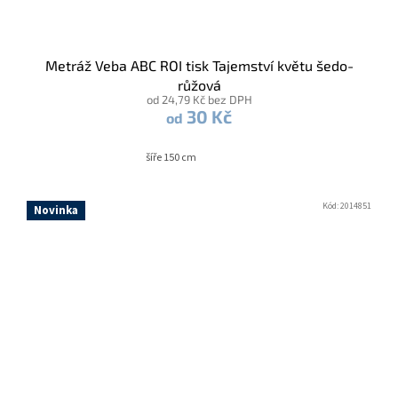
Metráž Veba ABC ROI tisk Tajemství květu šedo-
růžová
od 24,79 Kč bez DPH
30 Kč
od
šíře 150 cm
Kód:
2014851
Novinka