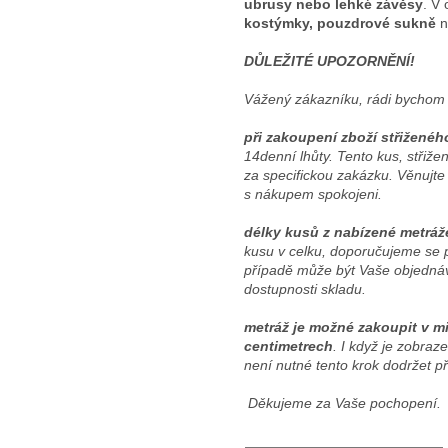
ubrusy nebo lehké závěsy
. V 
kostýmky, pouzdrové sukně
n
DŮLEŽITÉ UPOZORNĚNÍ!
Vážený zákazníku, rádi bychom 
při zakoupení zboží střiženéh
14denní lhůty. Tento kus, stři
za specifickou zakázku. Věnujte
s nákupem spokojeni.
délky kusů z nabízené metráž
kusu v celku, doporučujeme se 
případě může být Vaše objednáv
dostupnosti skladu.
metráž je možné zakoupit v mi
centimetrech
. I když je zobra
není nutné tento krok dodržet p
Děkujeme za Vaše pochopení.