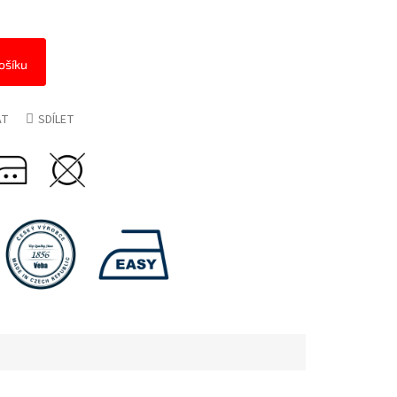
ošíku
AT
SDÍLET