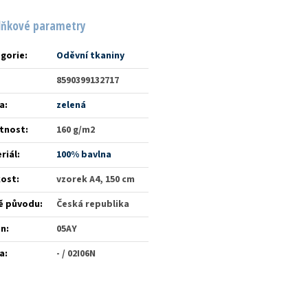
lňkové parametry
gorie
:
Oděvní tkaniny
8590399132717
a
:
zelená
tnost
:
160 g/m2
riál
:
100% bavlna
kost
:
vzorek A4, 150 cm
ě původu
:
Česká republika
én
:
05AY
a
:
- / 02I06N