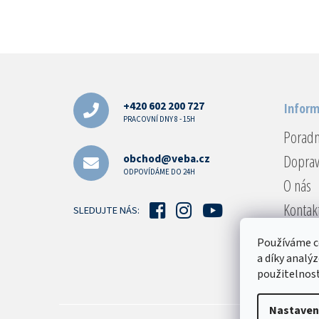
Z
á
p
a
+420 602 200 727
Inform
t
PRACOVNÍ DNY 8 - 15H
Porad
í
Doprav
obchod@veba.cz
ODPOVÍDÁME DO 24H
O nás
Kontak
SLEDUJTE NÁS:
Reklam
Používáme c
Obcho
a díky analý
použitelnost
Podmín
Nastaven