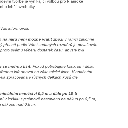
oděvní tvorbě je vynikající volbou pro
klasické
ebo lehčí svrchníky.
Vás informovali:
o na míru není možné vrátit zboží
v rámci zákonné
žený přesně podle Vámi zadaných rozměrů je považován
 proto svému výběru dostatek času, abyste byli
e se mohou lišit
. Pokud potřebujete konkrétní délku
předem informovat na zákaznické lince. V opačném
ka zpracována v různých délkách kusů dle
nimálním množství 0,5 m a dále po 10-ti
zení v košíku systémově nastaveno na nákup po 0,5 m,
ři nákupu nad 0,5 m.