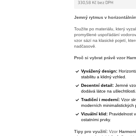
330,58 Kč bez DPH
5
HVĚZDIČEK.
Měrná
cena:
Jemný rytmus v horizontálním 
Toužíte po materiálu, který vyza
promyšlené uspořádání vodorov
vzor sází na klasické pojetí, kt
nadčasově.
Proč si vybrat právě vzor Har
Vyvážený design:
Horizontá
stabilitu a klidný vzhled.
Decentní detail:
Jemné vzoro
dodává látce na ušlechtilosti
Tradiční i moderní:
Vzor sk
moderních minimalistických p
Vizuální klid:
Pravidelnost 
ostatními prvky.
Tipy pro využití:
Vzor
Harmon