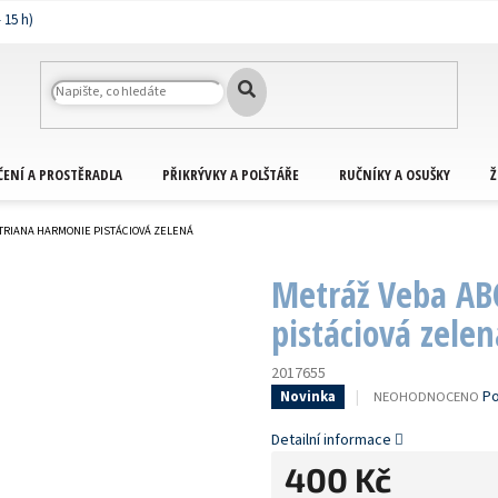
ČENÍ A PROSTĚRADLA
PŘIKRÝVKY A POLŠTÁŘE
RUČNÍKY A OSUŠKY
Ž
TRIANA HARMONIE PISTÁCIOVÁ ZELENÁ
Metráž Veba AB
pistáciová zelen
2017655
PRŮMĚRNÉ
Po
NEOHODNOCENO
Novinka
HODNOCENÍ
PRODUKTU
Detailní informace
JE
400 Kč
0,0
Z