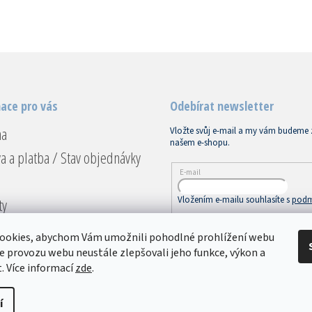
ace pro vás
Odebírat newsletter
na
Vložte svůj e-mail a my vám budeme 
našem e-shopu.
a a platba / Stav objednávky
E-mail
Vložením e-mailu souhlasíte s
podm
ty
ace a vrácení
PŘIHLÁSIT SE
ookies, abychom Vám umožnili pohodlné prohlížení webu
dní podmínky
ze provozu webu neustále zlepšovali jeho funkce, výkon a
. Více informací
zde
.
ky ochrany osobních údajů
í