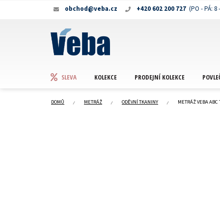
Přejít
obchod@veba.cz
+420 602 200 727
na
obsah
KOLEKCE
PRODEJNÍ KOLEKCE
POVLE
SLEVA
DOMŮ
METRÁŽ
ODĚVNÍ TKANINY
METRÁŽ VEBA ABC 