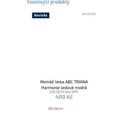
Související produkty
Kód:
2017657
Novinka
Metráž Veba ABC TRIANA
Harmonie ledová modrá
330,58 Kč bez DPH
400 Kč
šíře 150 cm