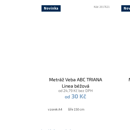
Kód:
2017621
Novinka
Nov
Metráž Veba ABC TRIANA
Linea béžová
od 24,79 Kč bez DPH
30 Kč
od
vzorek A4
šíře 150 cm