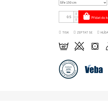
Přidat do k
TISK
ZEPTAT SE
HLÍD