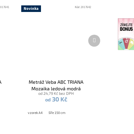
2017641
Kód:
2017642
Novinka
Další
produkt
A
Metráž Veba ABC TRIANA
Mozaika ledová modrá
od 24,79 Kč bez DPH
30 Kč
od
vzorek A4
šíře 150 cm