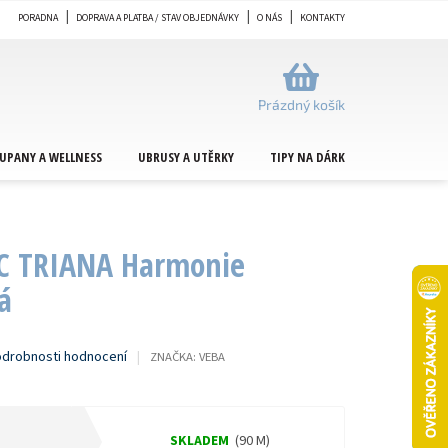
PORADNA
DOPRAVA A PLATBA / STAV OBJEDNÁVKY
O NÁS
KONTAKTY
NÁKUPNÍ
KOŠÍK
Prázdný košík
UPANY A WELLNESS
UBRUSY A UTĚRKY
TIPY NA DÁRKY
METRÁŽ
C TRIANA Harmonie
á
drobnosti hodnocení
ZNAČKA:
VEBA
SKLADEM
(90 M)