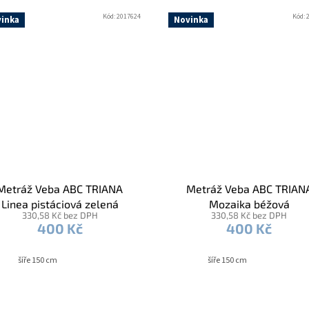
Kód:
2017624
Kód:
inka
Novinka
Metráž Veba ABC TRIANA
Metráž Veba ABC TRIAN
Linea pistáciová zelená
Mozaika béžová
330,58 Kč bez DPH
330,58 Kč bez DPH
400 Kč
400 Kč
šíře 150 cm
šíře 150 cm