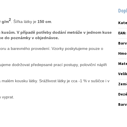
Dop
2
0 g/m
. Šířka látky je
150 cm
.
Kate
m kusům. V případě potřeby dodání metráže v jednom kuse
EAN
:
mace do poznámky v objednávce.
Barv
 vzoru a barevného provedení. Vzorky poskytujeme pouze o
Hmo
Mate
ujeme dodržovat předepsané prací postupy, poloviční náplň
400 otáček.
Veli
lém kousku látky. Srážlivost látky je cca -1 % v sušičce i v
Zem
Dez
 vyprat.
Barv