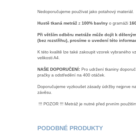
Nedoporučujeme používat jako potahový materiál.
Hustě tkaná metráž
z
100
% bavlny
o gramáži
16
Při větším odběru metráže může dojít k dělený
(bez rozstřihu), prosíme o uvedení této infor
K této kvalitě lze také zakoupit vzorek vybraného
velikosti A4.
NAŠE DOPORUČENÍ:
Pro udržení tkaniny doporuč
pračky a odstředění na 
Doporučujeme vyzkoušet zásady údržby nejprve na ma
závěsu.
!!! POZOR !!! Metráž je nutné před prvním použitím