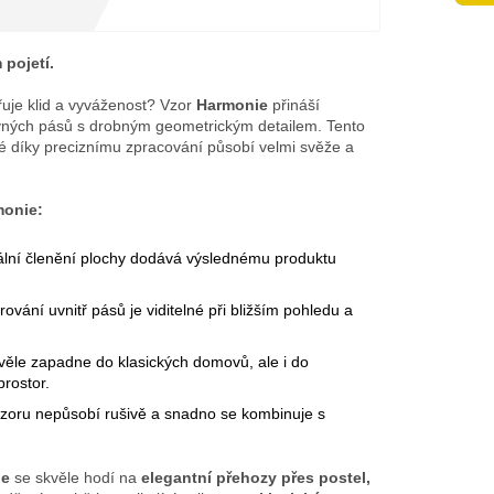
pojetí.
řuje klid a vyváženost? Vzor
Harmonie
přináší
ných pásů s drobným geometrickým detailem. Tento
eré díky preciznímu zpracování působí velmi svěže a
monie:
lní členění plochy dodává výslednému produktu
vání uvnitř pásů je viditelné při bližším pohledu a
.
věle zapadne do klasických domovů, ale i do
rostor.
vzoru nepůsobí rušivě a snadno se kombinuje s
ie
se skvěle hodí na
elegantní přehozy přes postel,